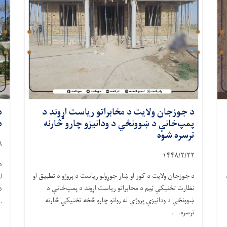
د جوزجان ولایت د مخابراتو ریاست اړوند د
د
پمپ‌خانې د ښوونځي د ودانیزو چارو څارنه
د
ترسره شوه
۸
۱۴۴۸/۲/
۲۲
د
د جوزجان ولایت د کور او ښار جوړولو ریاست د پروژو د تطبیق او
ل
نظارت تخنیکي ټیم د مخابراتو ریاست اړوند د پمپ‌خانې د
د
ښوونځي د ودانیزې پروژې له روانو چارو څخه تخنیکي څارنه
.
ترسره. . .