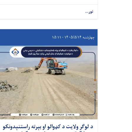
نور...
چهارشنبه ۱۴۰۵/۵/۱۴ - ۱۵:۱۱
د لوګر ولایت د کډوالو او بېرته راستنېدونکو