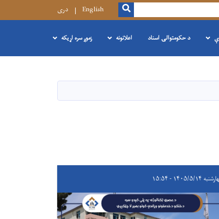
SEARCH
English
دری
ې
د حکومتوالۍ اسناد
اعلانونه
زموږ سره اړیکه
به ۱۴۰۵/۵/۱۴ - ۱۵:۵۴