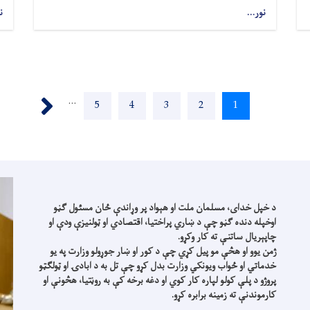
نور...
ن
Next ›
…
1
اوسنی
2
پاڼه
3
پاڼه
4
پاڼه
5
پاڼه
پاڼه
د خپل خدای، مسلمان ملت او هېواد پر وړاندې ځان مسئول ګڼو
اوخپله دنده ګڼو چې د ښاري پراختیا، اقتصادي او ټولنیزې ودې او
چاپېریال ساتنې ته کار وکړو.
ژمن یوو او هڅې مو پیل کړي چې د کور او ښار جوړولو وزارت په یو
خدماتي او ځواب ویونکي وزارت بدل کړو چې تل به د ابادۍ او ټولګټو
پروژو د پلې کولو لپاره کار کوي او دغه برخه کې به روڼتیا، هڅونې او
کارموندنې ته زمینه برابره کړو.