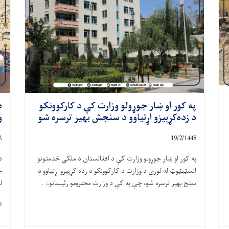
په کور او ښار جوړولو وزارت کې د کارکوونکو
د
د زده‌کړېیزو اړتیاوو د سنجش بهیر ترسره شو
و
۸
19/2/1448
په کور او ښار جوړولو وزارت کې د افغانستان د ملکي خدمتونو
د
انسټیټوټ له لوري د وزارت د کارکوونکو د زده‌ کړېیزو اړتیاوو د
ج
سنج بهیر ترسره شو، چې په کې د وزارت محترومو رئیسانو،. . .
ل
د