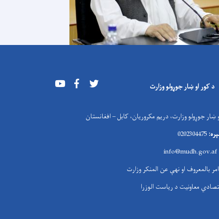
Youtube
Facebook
Twitter
د کور او ښار جوړولو وزارت
 ښار جوړولو وزارت، دریم مکروریان، کابل – افغانستان
ره:
0202304475
i
nfo@mudh.gov.af
امر بالمعروف او نهې عن المنکر وزارت
تصادي معاونیت د ریاست الوزرا