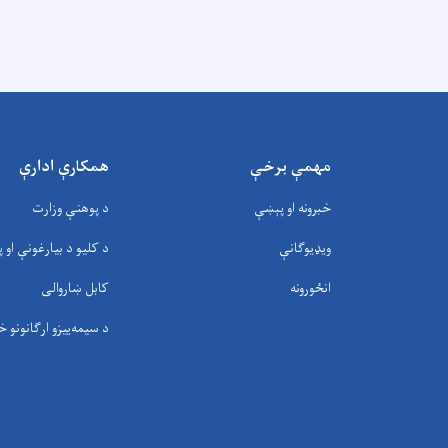
مهمې برخې
همکارې ادارې
خبرونه او پېښې
د پوهنې وزارت
ویډیوګانې
د کلیو د بیارغونې او پ
انځورونه
کابل ښاروالی
د سيمه‌ييزو ارګانونو خ