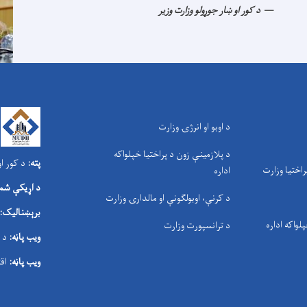
د کور او ښار جوړولو وزارت وزیر
د اوبو او انرژۍ وزارت
د پلازمینې زون د پراختیا خپلواکه
پته:
د کور او
راختیا وزارت
اداره
د اړیکې شمې
د کرنې، اوبولګونې او مالدارۍ وزارت
برېښنالیک:
پلواکه اداره
د ترانسپورت وزارت
ویب پاڼه:
د 
ویب پاڼه:
اق