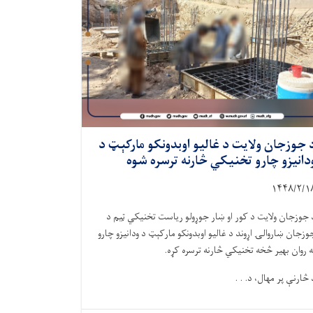
 جوزجان ولایت د غالیو اوبدونکو مارکېټ د
دانیزو چارو تخنیکي څارنه ترسره شوه
۱۴۴۸/۲/
۱
 جوزجان ولایت د کور او ښار جوړولو ریاست تخنیکي ټيم د
وزجان ښاروالۍ اړوند د غالیو اوبدونکو مارکېټ د ودانیزو چارو
ه روان بهیر څخه تخنیکي څارنه ترسره کړه.
 څارنې پر مهال، د. . .