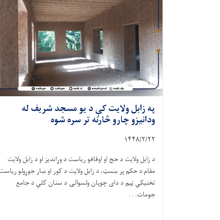
په زابل ولایت کې د یو مسجد شریف له
ودانیزو چارو څارنه تر سره شوه
۱۴۴۸/۲/
۲۲
د زابل ولایت د حج او اوقافو ریاست د وړاندیز او د زابل ولایت
مقام د حکم پر بنسټ، د زابل ولایت د کور او ښار جوړولو ریاست
تخنیکي ټیم د دای چوپان ولسوالۍ د سنان کلي د جامع
جومات. . .