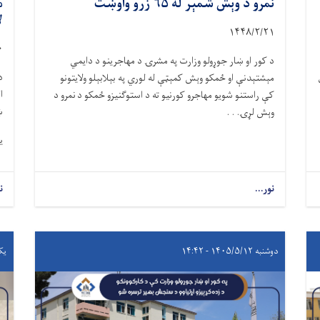
نمرو د وېش شمېر له ۶۵ زرو واوښت
م
ل
۱۴۴۸/۲/
۲۱
۰
د کور او ښار جوړولو وزارت په مشرۍ د مهاجرینو د دایمي
د
مېشتېدنې او ځمکو وېش کمېټې له لوري په بېلابېلو ولایتونو
ا
کې راستنو شویو مهاجرو کورنیو ته د استوګنیزو ځمکو د نمرو د
ښ
وېش لړۍ. . .
ی
نور...
ن
دوشنبه ۱۴۰۵/۵/۱۲ - ۱۴:۴۲
یکشنبه