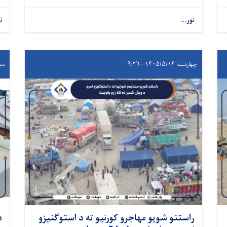
نور...
ن
چهارشنبه ۱۴۰۵/۵/۱۴ - ۹:۲۶
سه‌شنبه
راستنو شویو مهاجرو کورنیو ته د استوګنیزو
د