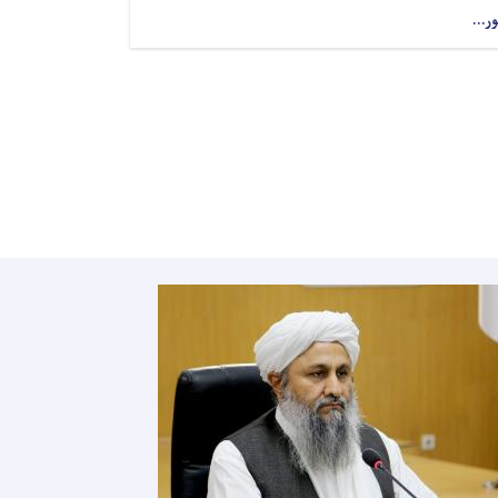
ور...