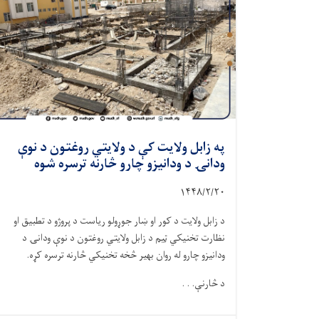
په زابل ولایت کې د ولایتي روغتون د نوې
ودانۍ د ودانیزو چارو څارنه ترسره شوه
۱۴۴۸/۲/
۲۰
د زابل ولایت د کور او ښار جوړولو ریاست د پروژو د تطبیق او
نظارت تخنیکي ټیم د زابل ولایتي روغتون د نوې ودانۍ د
ودانیزو چارو له روان بهیر څخه تخنیکي څارنه ترسره کړه.
د څارنې. . .