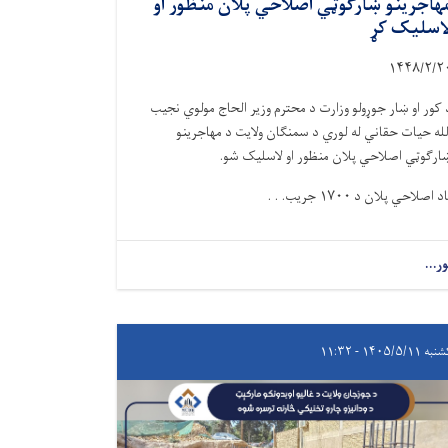
هاجرینو ښارګوټي اصلاحي پلان منظور او
اسلیک کړ
۱۴۴۸
/
۲
/
۲
 کور او ښار جوړولو وزارت د محترم وزیر الحاج مولوي نجیب
لله حیات حقاني له لوري د سمنګان ولایت د مهاجرینو
ارګوټي اصلاحي پلان منظور او لاسلیک شو.
اد اصلاحي پلان د
۱۷۰۰
جریب. . .
ور...
 ۱۴۰۵/۵/۱۱ - ۱۱:۳۲