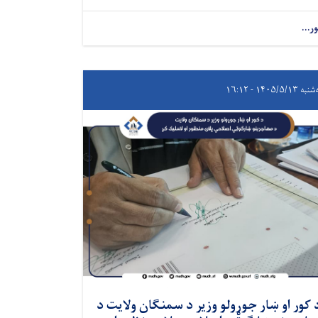
ور...
 ۱۴۰۵/۵/۱۳ - ۱۶:۱۲
 کور او ښار جوړولو وزیر د سمنګان ولایت د