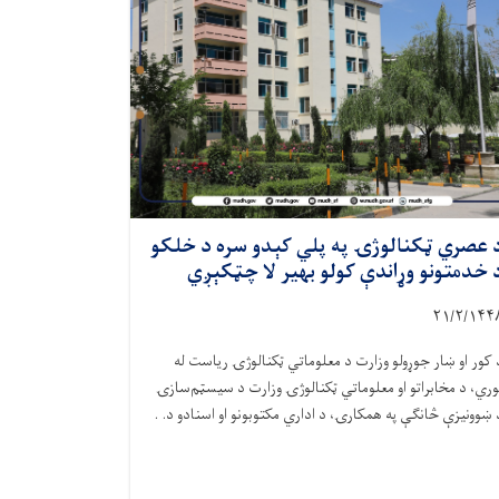
 عصري ټکنالوژۍ په پلي کېدو سره د خلکو
 خدمتونو وړاندې کولو بهیر لا چټکېږي
۲۱/۲/۱۴۴
 کور او ښار جوړولو وزارت د معلوماتي ټکنالوژۍ ریاست له
وري، د مخابراتو او معلوماتي ټکنالوژۍ وزارت د سیسټم‌سازۍ
 ښوونیزې څانګې په همکارۍ، د اداري مکتوبونو او اسنادو د. .