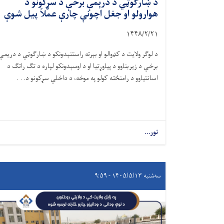
د ښارګوټي د درېمې برخې د سړکونو د
هوارولو او جغل اچونې چارې عملاً پیل شوې
۱۴۴۸/۲/
۲۱
د لوګر ولایت د کډوالو او بېرته راستنېدونکو د ښارګوټي د دریمې
برخې د زیربناوو د پیاوړتیا او د اوسېدونکو لپاره د تګ راتګ د
اسانتیاوو د رامنځته کولو په موخه، د داخلي سړکونو د. . .
نور...
سه‌شنبه ۱۴۰۵/۵/۱۳ - ۹:۵۹