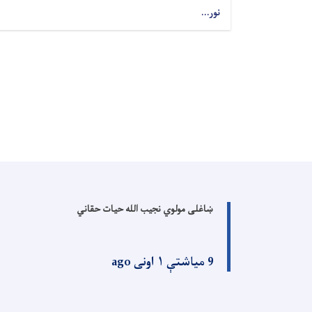
نور...
Pagination
ښاغلی مولوي نجیب الله حیات حقاني
9 میاشتې ۱ اونی ago