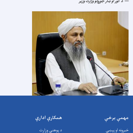
د کور او ښار جوړولو وزارت وزیر
مهمې برخې
همکارې ادارې
خبرونه او پېښې
د پوهنې وزارت