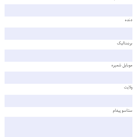
دنده
برښنالیک
موبایل شمېره
ولایت
ستاسو پیغام