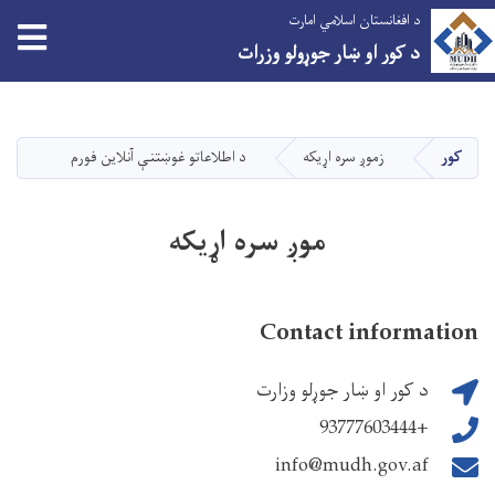
د افغانستان اسلامي امارت
tion
د کور او ښار جوړولو وزرات
اصلي
منځپانګه
دانګل
کور
زموږ سره اړیکه
د اطلاعاتو غوښتنې آنلاین فورم
موږ سره اړیکه
Contact information
د کور او ښار جوړلو وزارت
+93777603444
info@mudh.gov.af