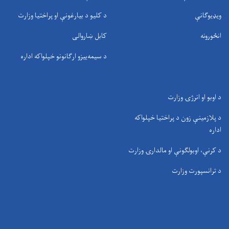
ویډیوګانې
د کلیو د بیارغونې او پراختیا وزارت
انځورونه
کابل ښاروالی
د سيمه‌ييزو ارګانونو خپلواکه اداره
د اوبو او انرژۍ وزارت
د پلازمینې زون د پراختیا خپلواکه
اداره
د کرنې، اوبولګونې او مالدارۍ وزارت
د ترانسپورت وزارت