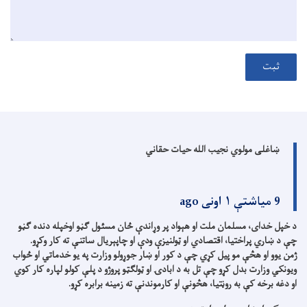
ثبت
ښاغلی مولوي نجیب الله حیات حقاني
9 میاشتې ۱ اونی ago
د خپل خدای، مسلمان ملت او هېواد پر وړاندې ځان مسئول ګڼو اوخپله دنده ګڼو
چې د ښاري پراختیا، اقتصادي او ټولنیزې ودې او چاپېریال ساتنې ته کار وکړو.
ژمن یوو او هڅې مو پیل کړي چې د کور او ښار جوړولو وزارت په یو خدماتي او ځواب
ویونکي وزارت بدل کړو چې تل به د ابادۍ او ټولګټو پروژو د پلې کولو لپاره کار کوي
او دغه برخه کې به روڼتیا، هڅونې او کارموندنې ته زمینه برابره کړو.