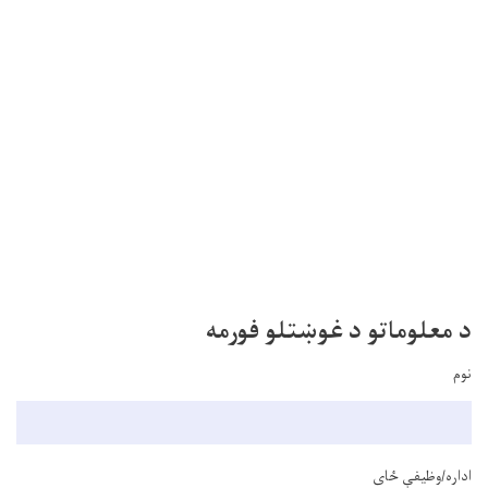
د معلوماتو د غوښتلو فورمه
نوم
اداره/وظیفې ځای