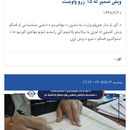
وېش شمېر له ۶۵ زرو واوښت
۱۴۴۸/۲/
۲۱
د کور او ښار جوړولو وزارت په مشرۍ د مهاجرینو د دایمي مېشتېدنې او ځمکو
وېش کمېټې له لوري په بېلابېلو ولایتونو کې راستنو شویو مهاجرو کورنیو ته د
استوګنیزو ځمکو د نمرو د وېش لړۍ. . .
نور...
سه‌شنبه ۱۴۰۵/۵/۱۳ - ۱۶:۱۲