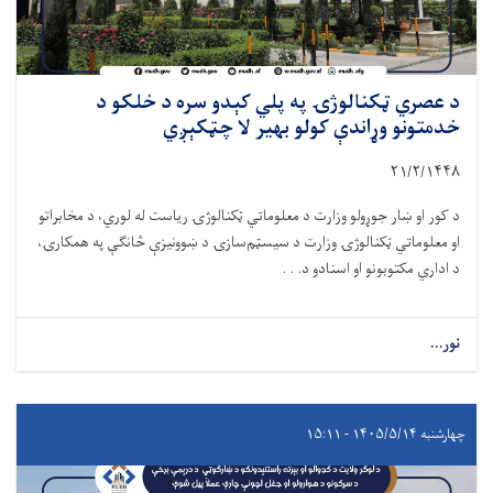
د عصري ټکنالوژۍ په پلي کېدو سره د خلکو د
خدمتونو وړاندې کولو بهیر لا چټکېږي
۲۱/۲/۱۴۴۸
د کور او ښار جوړولو وزارت د معلوماتي ټکنالوژۍ ریاست له لوري، د مخابراتو
او معلوماتي ټکنالوژۍ وزارت د سیسټم‌سازۍ د ښوونیزې څانګې په همکارۍ،
د اداري مکتوبونو او اسنادو د. . .
نور...
چهارشنبه ۱۴۰۵/۵/۱۴ - ۱۵:۱۱