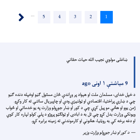
Pagination
Next ›
…
1
اوسنی
2
پاڼه
3
پاڼه
4
پاڼه
5
پاڼه
پاڼه
ښاغلی مولوي نجیب الله حیات حقاني
9 میاشتې ۱ اونی ago
د خپل خدای، مسلمان ملت او هېواد پر وړاندې ځان مسئول ګڼو اوخپله دنده ګڼو
چې د ښاري پراختیا، اقتصادي او ټولنیزې ودې او چاپېریال ساتنې ته کار وکړو.
ژمن یوو او هڅې مو پیل کړي چې د کور او ښار جوړولو وزارت په یو خدماتي او ځواب
ویونکي وزارت بدل کړو چې تل به د ابادۍ او ټولګټو پروژو د پلې کولو لپاره کار کوي
او دغه برخه کې به روڼتیا، هڅونې او کارموندنې ته زمینه برابره کړو.
د کور او ښار جوړولو وزارت وزیر