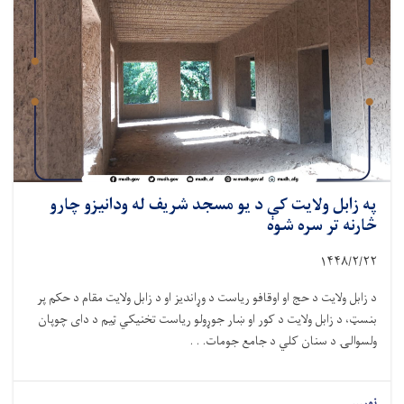
په زابل ولایت کې د یو مسجد شریف له ودانیزو چارو
څارنه تر سره شوه
۱۴۴۸/۲/
۲۲
د زابل ولایت د حج او اوقافو ریاست د وړاندیز او د زابل ولایت مقام د حکم پر
بنسټ، د زابل ولایت د کور او ښار جوړولو ریاست تخنیکي ټیم د دای چوپان
ولسوالۍ د سنان کلي د جامع جومات. . .
نور...