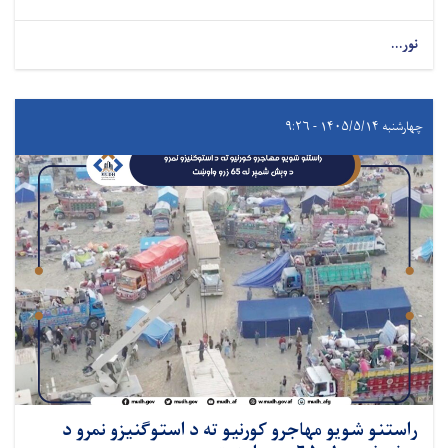
نور...
چهارشنبه ۱۴۰۵/۵/۱۴ - ۹:۲۶
راستنو شویو مهاجرو کورنیو ته د استوګنیزو نمرو د