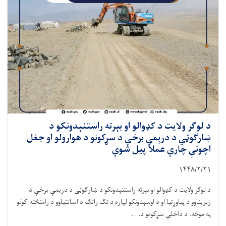
د لوګر ولایت د کډوالو او بېرته راستنېدونکو د
ښارګوټي د درېمې برخې د سړکونو د هوارولو او جغل
اچونې چارې عملاً پیل شوې
۱۴۴۸/۲/
۲۱
د لوګر ولایت د کډوالو او بېرته راستنېدونکو د ښارګوټي د دریمې برخې د
زیربناوو د پیاوړتیا او د اوسېدونکو لپاره د تګ راتګ د اسانتیاوو د رامنځته کولو
په موخه، د داخلي سړکونو د. . .