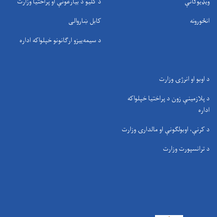
ویډیوګانې
د کلیو د بیارغونې او پراختیا وزارت
انځورونه
کابل ښاروالی
د سيمه‌ييزو ارګانونو خپلواکه اداره
د اوبو او انرژۍ وزارت
د پلازمینې زون د پراختیا خپلواکه
اداره
د کرنې، اوبولګونې او مالدارۍ وزارت
د ترانسپورت وزارت