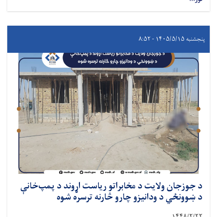
پنجشنبه ۱۴۰۵/۵/۱۵ - ۸:۵۲
د جوزجان ولایت د مخابراتو ریاست اړوند د پمپ‌خانې
د ښوونځي د ودانیزو چارو څارنه ترسره شوه
۱۴۴۸/۲/
۲۲