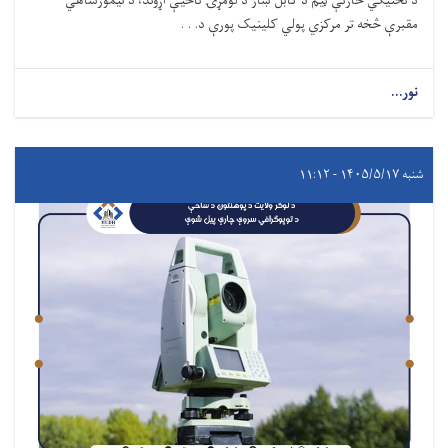
د تخنیکي څارنې ټیم د کابل ښار د لومړۍ ناحیې اړوند، د تیمورشاهي
مقبرې څخه تر مرکزي پولي ‌کلینیک پورې د. . .
نور...
شنبه ۱۴۰۵/۵/۱۷ - ۱۱:۱۲