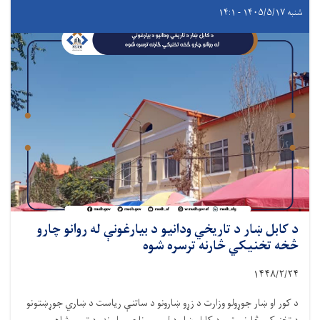
شنبه ۱۴۰۵/۵/۱۷ - ۱۴:۱
د کابل ښار د تاریخي ودانیو د بیارغونې له روانو چارو
څخه تخنیکي څارنه ترسره شوه
۱۴۴۸/۲/
۲۴
د کور او ښار جوړولو وزارت د زړو ښارونو د ساتنې ریاست د ښاري جوړښتونو