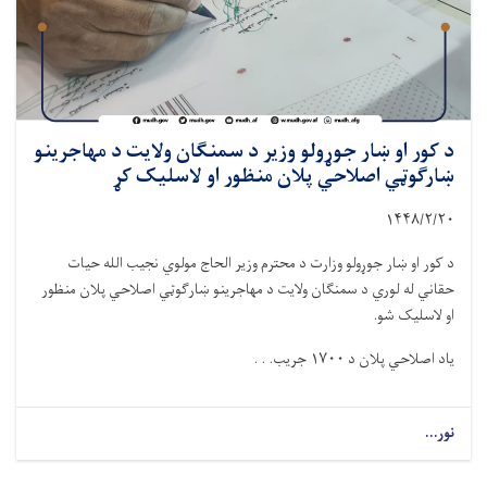
د کور او ښار جوړولو وزیر د سمنګان ولایت د مهاجرینو
ښارګوټي اصلاحي پلان منظور او لاسلیک کړ
۱۴۴۸
/
۲
/
۲۰
د کور او ښار جوړولو وزارت د محترم وزیر الحاج مولوي نجیب الله حیات
حقاني له لوري د سمنګان ولایت د مهاجرینو ښارګوټي اصلاحي پلان منظور
او لاسلیک شو.
یاد اصلاحي پلان د
۱۷۰۰
جریب. . .
نور...