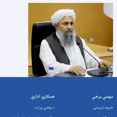
مهمې برخې
همکارې ادارې
خبرونه او پېښې
د پوهنې وزارت