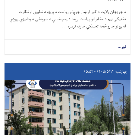
د جوزجان ولایت د کور او ښار جوړولو ریاست د پروژو د تطبیق او نظارت
تخنیکي ټیم د مخابراتو ریاست اړوند د پمپ‌خانې د ښوونځي د ودانیزې پروژې
له روانو چارو څخه تخنیکي څارنه ترسره. . .
نور...
چهارشنبه ۱۴۰۵/۵/۱۴ - ۱۵:۵۴