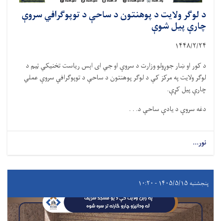
د لوګر ولایت د پوهنتون د ساحې د توپوګرافي سروې
چارې پیل شوې
۱۴۴۸/۲/
۲۴
د کور او ښار جوړولو وزارت د سروې او جي ‌ای‌ اېس ریاست تخنیکي ټیم د
لوګر ولایت په مرکز کې د لوګر پوهنتون د ساحې د توپوګرافي سروې عملي
چارې پیل کړې.
دغه سروې د یادې ساحې د. . .
نور...
پنجشنبه ۱۴۰۵/۵/۱۵ - ۱۰:۲۰