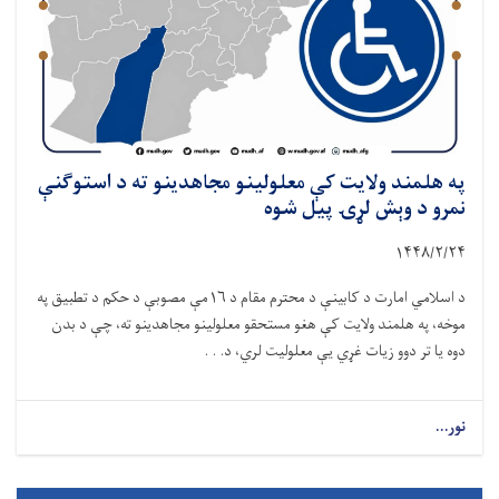
په هلمند ولایت کې معلولینو مجاهدینو ته د استوګنې
نمرو د وېش لړۍ پیل شوه
۱۴۴۸
/
۲
/
۲۴
د اسلامي امارت د کابینې د محترم مقام د
۱۶
مې مصوبې د حکم د تطبیق په
موخه، په هلمند ولایت کې هغو مستحقو معلولینو مجاهدینو ته، چې د بدن
دوه یا تر دوو زیات غړي یې معلولیت لري، د. . .
نور...