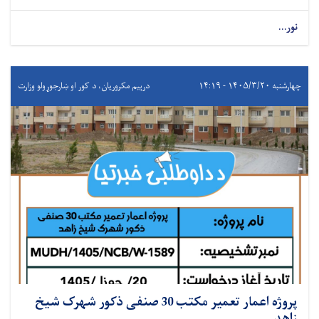
نور...
چهارشنبه ۱۴۰۵/۳/۲۰ - ۱۴:۱۹
درېيم مکروریان، د کور او ښارجوړولو وزارت
پروژه اعمار تعمیر مکتب 30 صنفی ذکور شهرک شیخ