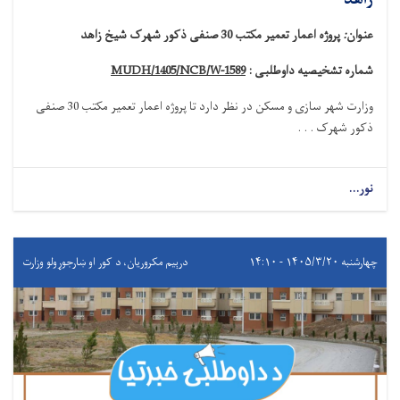
زاهد
عنوان
:
پروژه اعمار تعمیر مکتب 30 صنفی ذکور شهرک شیخ زاهد
شماره تشخیصیه داوطلبی :
MUDH/1405/NCB/W-1589
وزارت شهر سازی و مسکن در نظر دارد تا
پروژه اعمار تعمیر مکتب 30 صنفی
ذکور شهرک . . .
نور...
چهارشنبه ۱۴۰۵/۳/۲۰ - ۱۴:۱۰
درېيم مکروریان، د کور او ښارجوړولو وزارت