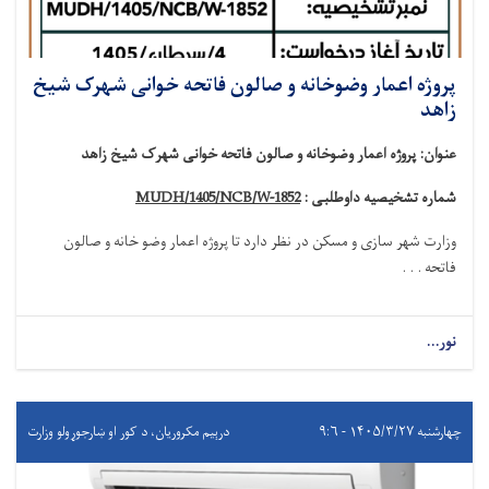
پروژه اعمار وضوخانه و صالون فاتحه خوانی شهرک شیخ
زاهد
عنوان
:
پروژه اعمار وضوخانه و صالون فاتحه خوانی شهرک شیخ زاهد
شماره تشخیصیه داوطلبی :
MUDH/1405/NCB/W-1852
وزارت شهر سازی و مسکن در نظر دارد تا
پروژه
اعمار وضو خانه و صالون
فاتحه . . .
نور...
چهارشنبه ۱۴۰۵/۳/۲۷ - ۹:۶
درېيم مکروریان، د کور او ښارجوړولو وزارت