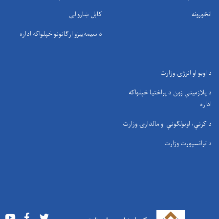
انځورونه
کابل ښاروالی
د سيمه‌ييزو ارګانونو خپلواکه اداره
د اوبو او انرژۍ وزارت
د پلازمینې زون د پراختیا خپلواکه
اداره
د کرنې، اوبولګونې او مالدارۍ وزارت
د ترانسپورت وزارت
Youtube
Facebook
Twitter