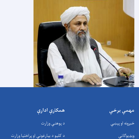
مهمې برخې
همکارې ادارې
خبرونه او پېښې
د پوهنې وزارت
ویډیوګانې
د کلیو د بیارغونې او پراختیا وزارت