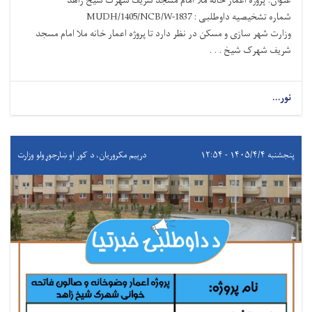
عنوان: پروژه اعمار خانه ملا امام مسجد شریف شهرک شیخ زاهد
شماره تشخیصیه داوطلبی : MUDH/1405/NCB/W-1837
وزارت شهر سازی و مسکن در نظر دارد تا پروژه اعمار خانه ملا امام مسجد
شریف شهرک شیخ . . .
نور...
پنجشنبه ۱۴۰۵/۴/۴ - ۱۲:۵۴
درېيم مکروریان، د کور او ښارجوړولو وزارت