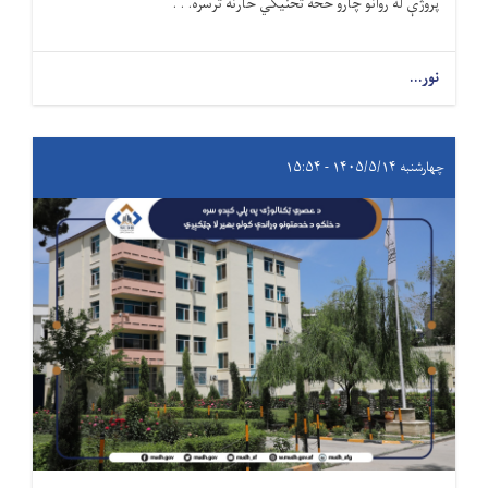
پروژې له روانو چارو څخه تخنیکي څارنه ترسره. . .
نور...
چهارشنبه ۱۴۰۵/۵/۱۴ - ۱۵:۵۴