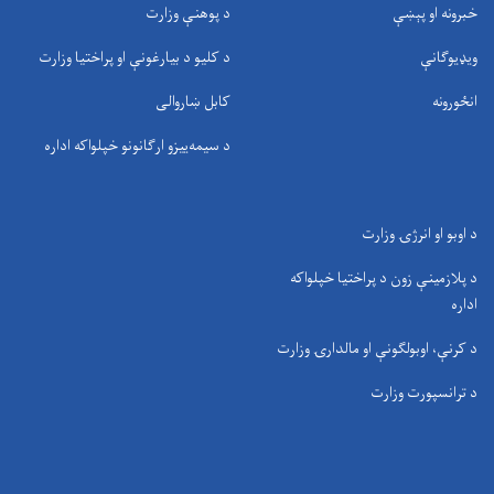
خبرونه او پېښې
د پوهنې وزارت
ویډیوګانې
د کلیو د بیارغونې او پراختیا وزارت
انځورونه
کابل ښاروالی
د سيمه‌ييزو ارګانونو خپلواکه اداره
د اوبو او انرژۍ وزارت
د پلازمینې زون د پراختیا خپلواکه
اداره
د کرنې، اوبولګونې او مالدارۍ وزارت
د ترانسپورت وزارت