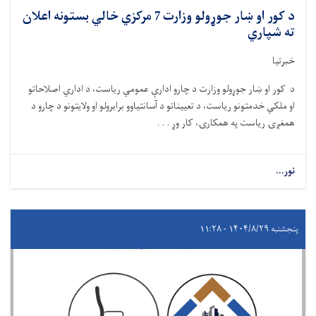
د کور او ښار جوړولو وزارت 7 مرکزي خالي بستونه اعلان
ته شپاري
خبرتیا
د کور او ښار جوړولو وزارت د چارو ادارې عمومي ریاست، د اداري اصلاحاتو
او ملکي خدمتونو ریاست، د تعییناتو د آسانتیاوو برابرولو او ولایتونو د چارو د
همغږۍ ریاست په همکارۍ، کار وړ . . .
نور...
پنجشنبه ۱۴۰۴/۸/۲۹ - ۱۱:۲۸