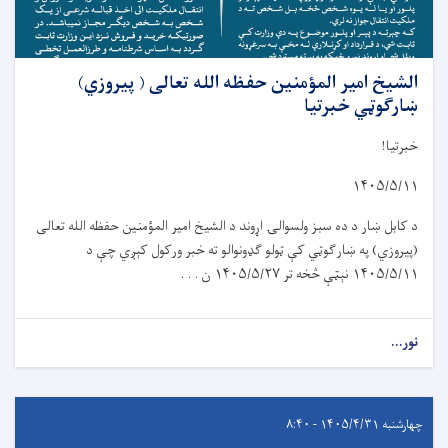
الشیخ امیر المؤمنین حفظه الله تعالی ( پیروزي)
ښارګوټي خبرتیا
خبرتیا!
۱۴۰۵/۵/۱۱
د کابل ښار د د
ه
سبز ولسوال
ۍ
اړوند د الشيخ امير المؤمنين حفظه الله تعالی
(پیروز
ي
) په ښار
ګ
و
ټي
کې ټولو گډونوالو ته خبر ورکول کېږي چې د
۱۴۰۵/۵/۱۱
نېټې څخه تر
۱۴۰۵/۵/۲۷
ن . . .
نور...
چهارشنبه ۱۴۰۵/۴/۳۱ - ۸:۴۰