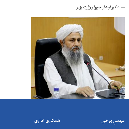
د کور او ښار جوړولو وزارت وزیر
مهمې برخې
همکارې ادارې