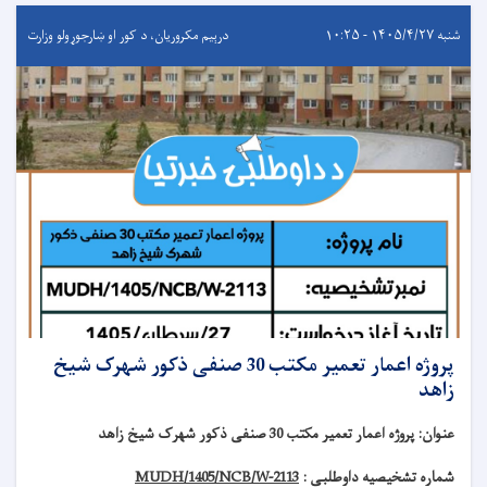
شنبه ۱۴۰۵/۴/۲۷ - ۱۰:۲۵
درېيم مکروریان، د کور او ښارجوړولو وزارت
پروژه اعمار تعمیر مکتب 30 صنفی ذکور شهرک شیخ
زاهد
عنوان
:
پروژه اعمار تعمیر مکتب 30 صنفی ذکور شهرک شیخ زاهد
شماره تشخیصیه داوطلبی :
MUDH/1405/NCB/W-2113