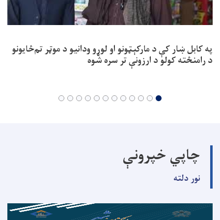
په کابل ښار کې د مارکېټونو او لوړو ودانیو د موټر تم‌ځایونو
د رامنځته کولو د ارزونې تر سره شوه
چاپي خپرونې
نور دلته