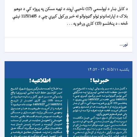
د کابل ښار د اوولسمې (17) ناحیې اړوند د تهیه مسکن په پروژه کې د دوهم
بلاک د اپارتمانونو ټولو ګډونوالو ته خبر ورکول کېږي چې د 11/5/1405 نېټې
څخه ، د پنځلسو (15) کاري ورځو په . . .
نور...
یکشنبه ۱۴۰۵/۵/۱۱ - ۱۴:۵۲