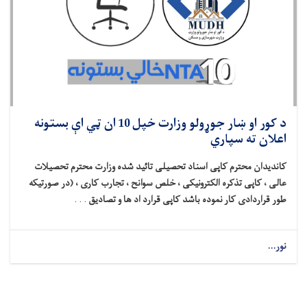
د کور او ښار جوړولو وزارت خپل 10 ان ټي اې بستونه
اعلان ته سپاري
کاندیدان محترم کاپی اسناد تحصیلی تائید شده وزارت محترم تحصیلات
عالی ، کاپی تذکره الکترونیکی ، خلص سوانح ، تجارب کاری ، (در صورتیکه
طور قراردادی کار نموده باشد کاپی قرارد اد ها و تصادیق
. . .
نور...