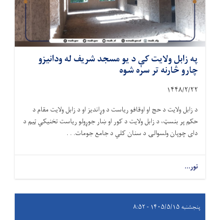
په زابل ولایت کې د یو مسجد شریف له ودانیزو
چارو څارنه تر سره شوه
۱۴۴۸/۲/
۲۲
د زابل ولایت د حج او اوقافو ریاست د وړاندیز او د زابل ولایت مقام د
حکم پر بنسټ، د زابل ولایت د کور او ښار جوړولو ریاست تخنیکي ټیم د
دای چوپان ولسوالۍ د سنان کلي د جامع جومات. . .
نور...
پنجشنبه ۱۴۰۵/۵/۱۵ - ۸:۵۲