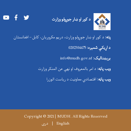
Youtube
Facebook
Twitter
د کور او ښار جوړولو وزارت
پته:
د کور او ښار جوړولو وزارت، دریم مکروریان، کابل – افغانستان
د اړیکې شمېره:
0202304475
برېښنالیک:
nfo@mudh.gov.af
i
ویب پاڼه:
د امر بالمعروف او نهې عن المنکر وزارت
ویب پاڼه:
اقتصادي معاونیت د ریاست الوزرا
Copyright © 2021 | MUDH. All Rights Reserved
English
دری