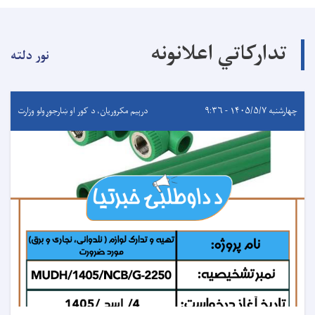
تدارکاتي اعلانونه
نور دلته
چهارشنبه ۱۴۰۵/۵/۷ - ۹:۳۶
درېيم مکروریان، د کور او ښارجوړولو وزارت