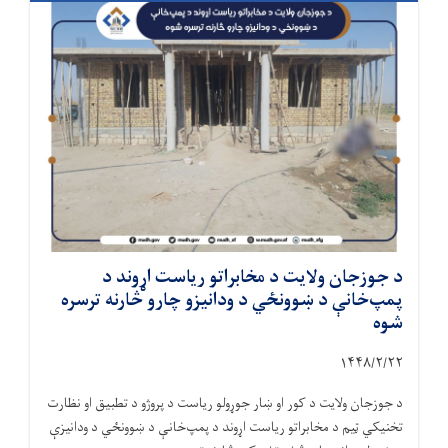
د جوزجان ولایت د مخابراتو ریاست اړوند د
پمپ‌خانې د ښوونځي د ودانیزو چارو څارنه ترسره
شوه
۱۴۴۸/۲/
۲۲
د جوزجان ولایت د کور او ښار جوړولو ریاست د پروژو د تطبیق او نظارت
تخنیکي ټیم د مخابراتو ریاست اړوند د پمپ‌خانې د ښوونځي د ودانیزې