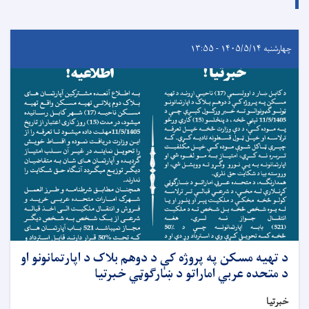
چهارشنبه ۱۴۰۵/۵/۱۴ - ۱۳:۵۵
د تهیه مسکن په پروژه کې د دوهم بلاک د اپارتمانونو او
د متحده عربي اماراتو د ښارګوټي خبرتیا
خبرتیا