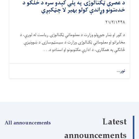
د عصري ټکنالوژۍ په پلي کېدو سره د خلکو د
خدمتونو وړاندې کولو بهیر لا چټکېږي
۲۱/۲/۱۴۴۸
د کور او ښار جوړولو وزارت د معلوماتي ټکنالوژۍ ریاست له لوري، د
مخابراتو او معلوماتي ټکنالوژۍ وزارت د سیسټم‌سازۍ د ښوونیزې
څانګې په همکارۍ، د اداري مکتوبونو او اسنادو د. . .
نور...
Latest
All announcements
announcements