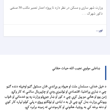
وزارت شهر سازی و مسکن در نظر دارد تا
پروژه
اعمار تعمیر مکتب 30 صنفی
ذکور شهرک . . .
نور...
ښاغلی مولوي نجیب الله حیات حقاني
د خپل خدای، مسلمان ملت او هېواد پر وړاندې ځان مسئول ګڼو اوخپله دنده ګڼو
چې د ښاري پراختیا، اقتصادي او ټولنیزې ودې او چاپېریال ساتنې ته کار وکړو.
ژمن یوو او هڅې مو پیل کړي چې د کور او ښار جوړولو وزارت په یو خدماتي او ځواب
ویونکي وزارت بدل کړو چې تل به د ابادۍ او ټولګټو پروژو د پلې کولو لپاره کار کوي
او دغه برخه کې به روڼتیا، هڅونې او کارموندنې ته زمینه برابره کړو.