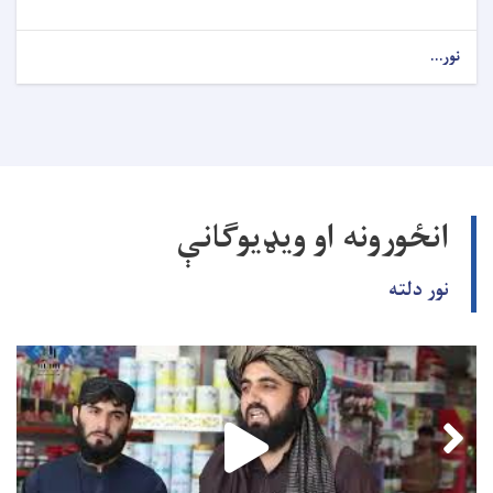
نور...
انځورونه او ویډیوګانې
نور دلته