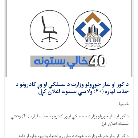
د کور او ښار جوړولو وزارت د مسلکي او وړ کادرونو د
جذب لپاره (۴۰) ولایتي بستونه اعلان کړل
خبرتیا!
د کور او ښار جوړولو وزارت د مسلکي او وړ کادرونو د جذب لپاره (
۴۰)
ولایتي
بستونه اعلان کړل
د کور او ښار جوړولو وزارت د هېواد د ښاري پراختیا، ودانیزو چارو او عامه