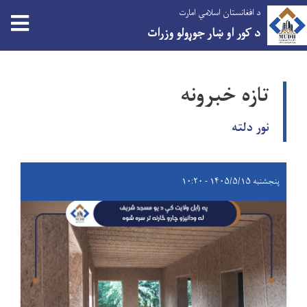
د افغانستان اسلامي امارت
د کور او ښار جوړولو وزرات
اصلي
منځپانګه
تازه خبرونه
دانګل
نور دلته
پنجشنبه ۱۴۰۵/۵/۱۵ - ۱۰:۲۰