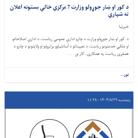
د کور او ښار جوړولو وزارت 7 مرکزي خالي بستونه اعلان
ته شپاري
خبرتیا
د کور او ښار جوړولو وزارت د چارو ادارې عمومي ریاست، د اداري اصلاحاتو
او ملکي خدمتونو ریاست، د تعییناتو د آسانتیاوو برابرولو او ولایتونو د چارو د
همغږۍ ریاست په همکارۍ، کار وړ . . .
نور...
پنجشنبه ۱۴۰۴/۸/۲۹ - ۱۱:۲۸