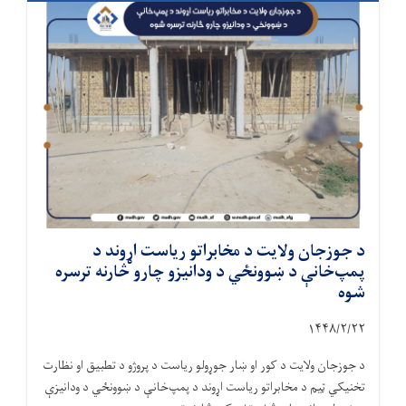
د جوزجان ولایت د مخابراتو ریاست اړوند د
پمپ‌خانې د ښوونځي د ودانیزو چارو څارنه ترسره
شوه
۱۴۴۸/۲/
۲۲
د جوزجان ولایت د کور او ښار جوړولو ریاست د پروژو د تطبیق او نظارت
تخنیکي ټیم د مخابراتو ریاست اړوند د پمپ‌خانې د ښوونځي د ودانیزې