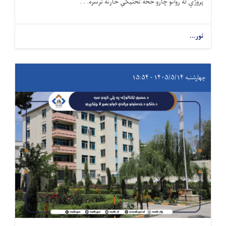
پروژې له روانو چارو څخه تخنیکي څارنه ترسره. . .
نور...
چهارشنبه ۱۴۰۵/۵/۱۴ - ۱۵:۵۴