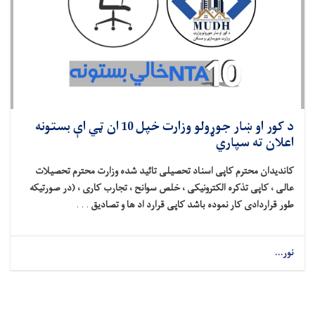
د کور او ښار جوړولو وزارت خپل 10 ان ټي اې بستونه
اعلان ته سپاري
کاندیدان محترم کاپی اسناد تحصیلی تائید شده وزارت محترم تحصیلات
عالی ، کاپی تذکره الکترونیکی ، خلص سوانح ، تجارب کاری ، (در صورتیکه
طور قراردادی کار نموده باشد کاپی قرارد اد ها و تصادیق
. . .
نور...