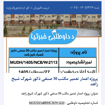
شنبه ۱۴۰۵/۴/۲۷ - ۱۰:۲۵
درېيم مکروریان، د کور او ښارجوړولو وزارت
پروژه اعمار تعمیر مکتب 30 صنفی ذکور شهرک شیخ
زاهد
عنوان
:
پروژه اعمار تعمیر مکتب 30 صنفی ذکور شهرک شیخ زاهد
شماره تشخیصیه داوطلبی :
MUDH/1405/NCB/W-2113