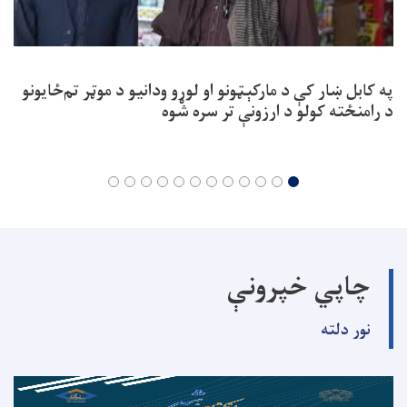
په کابل ښار کې د مارکېټونو او لوړو ودانیو د موټر تم‌ځایونو
د رامنځته کولو د ارزونې تر سره شوه
چاپي خپرونې
نور دلته