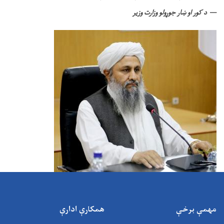
د کور او ښار جوړولو وزارت وزیر
مهمې برخې
همکارې ادارې