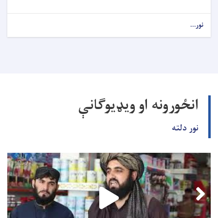
نور...
انځورونه او ویډیوګانې
نور دلته