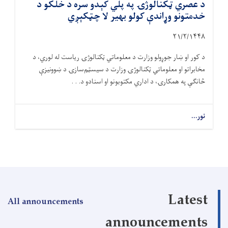
د عصري ټکنالوژۍ په پلي کېدو سره د خلکو د
خدمتونو وړاندې کولو بهیر لا چټکېږي
۲۱/۲/۱۴۴۸
د کور او ښار جوړولو وزارت د معلوماتي ټکنالوژۍ ریاست له لوري، د
مخابراتو او معلوماتي ټکنالوژۍ وزارت د سیسټم‌سازۍ د ښوونیزې
څانګې په همکارۍ، د اداري مکتوبونو او اسنادو د. . .
نور...
Latest
All announcements
announcements