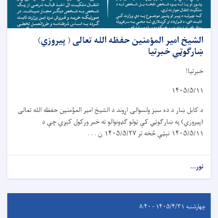
الشیخ امیر المؤمنین حفظه الله تعالی ( پیروزي)
ښارګوټي خبرتیا
خبرتیا!
۱۴۰۵/۵/۱۱
د کابل ښار د د
ه
سبز ولسوال
ۍ
اړوند د الشيخ امير المؤمنين حفظه الله تعالی
(پیروز
ي
) په ښار
ګ
و
ټي
کې ټولو گډونوالو ته خبر ورکول کېږي چې د
۱۴۰۵/۵/۱۱
نېټې څخه تر
۱۴۰۵/۵/۲۷
ن . . .
نور...
چهارشنبه ۱۴۰۵/۴/۳۱ - ۸:۴۰