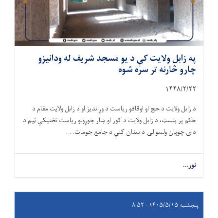
په زابل ولایت کې د یو مسجد شریف له ودانیزو
چارو څارنه تر سره شوه
۱۴۴۸/۲/
۲۲
د زابل ولایت د حج او اوقافو ریاست د وړاندیز او د زابل ولایت مقام د
حکم پر بنسټ، د زابل ولایت د کور او ښار جوړولو ریاست تخنیکي ټیم د
دای چوپان ولسوالۍ د سنان کلي د جامع جومات. . .
نور...
پنجشنبه ۱۴۰۵/۵/۱۵ - ۸:۵۲