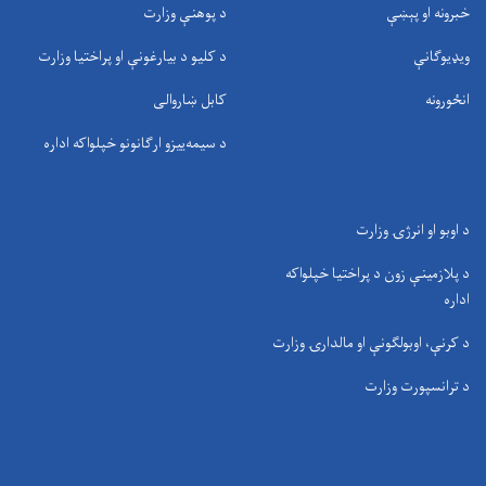
خبرونه او پېښې
د پوهنې وزارت
ویډیوګانې
د کلیو د بیارغونې او پراختیا وزارت
انځورونه
کابل ښاروالی
د سيمه‌ييزو ارګانونو خپلواکه اداره
د اوبو او انرژۍ وزارت
د پلازمینې زون د پراختیا خپلواکه
اداره
د کرنې، اوبولګونې او مالدارۍ وزارت
د ترانسپورت وزارت