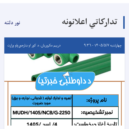
تدارکاتي اعلانونه
نور دلته
چهارشنبه ۱۴۰۵/۵/۷ - ۹:۳۶
درېيم مکروریان، د کور او ښارجوړولو وزارت