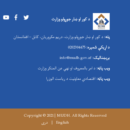
Youtube
Facebook
Twitter
د کور او ښار جوړولو وزارت
پته:
د کور او ښار جوړولو وزارت، دریم مکروریان، کابل – افغانستان
د اړیکې شمېره:
0202304475
برېښنالیک:
nfo@mudh.gov.af
i
ویب پاڼه:
د امر بالمعروف او نهې عن المنکر وزارت
ویب پاڼه:
اقتصادي معاونیت د ریاست الوزرا
Copyright © 2021 | MUDH. All Rights Reserved
English
دری