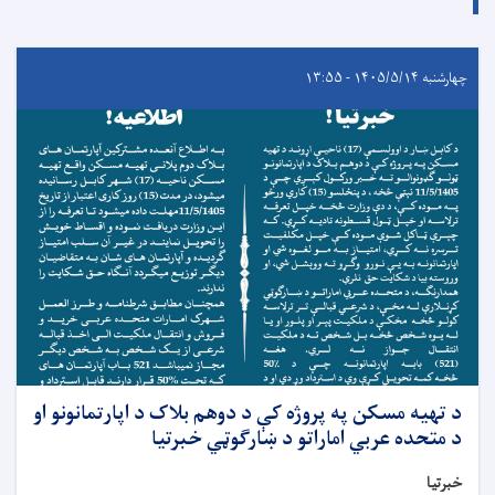
چهارشنبه ۱۴۰۵/۵/۱۴ - ۱۳:۵۵
د تهیه مسکن په پروژه کې د دوهم بلاک د اپارتمانونو او
د متحده عربي اماراتو د ښارګوټي خبرتیا
خبرتیا