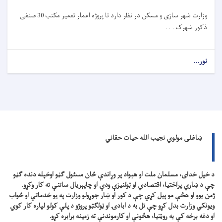
وزارت شهر سازی و مسکن در نظر دارد تا
پروژه
اعمار تعمیر مکتب 30 صنفی
ذکور شهرک . . .
نور...
ښاغلی مولوي نجیب الله حیات حقاني
د خپل خدای، مسلمان ملت او هېواد پر وړاندې ځان مسئول ګڼو اوخپله دنده ګڼو
چې د ښاري پراختیا، اقتصادي او ټولنیزې ودې او چاپېریال ساتنې ته کار وکړو.
ژمن یوو او هڅې مو پیل کړي چې د کور او ښار جوړولو وزارت په یو خدماتي او ځواب
ویونکي وزارت بدل کړو چې تل به د ابادۍ او ټولګټو پروژو د پلې کولو لپاره کار کوي
او دغه برخه کې به روڼتیا، هڅونې او کارموندنې ته زمینه برابره کړو.