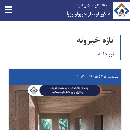
د افغانستان اسلامي امارت
د کور او ښار جوړولو وزرات
اصلي
منځپانګه
تازه خبرونه
دانګل
نور دلته
پنجشنبه ۱۴۰۵/۵/۱۵ - ۱۰:۲۰