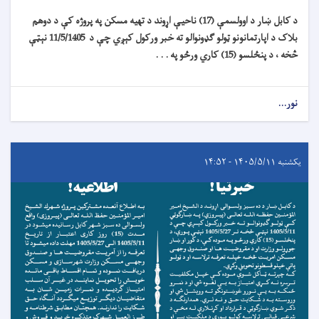
د کابل ښار د اوولسمې (17) ناحیې اړوند د تهیه مسکن په پروژه کې د دوهم
بلاک د اپارتمانونو ټولو ګډونوالو ته خبر ورکول کېږي چې د 11/5/1405 نېټې
څخه ، د پنځلسو (15) کاري ورځو په . . .
نور...
یکشنبه ۱۴۰۵/۵/۱۱ - ۱۴:۵۲