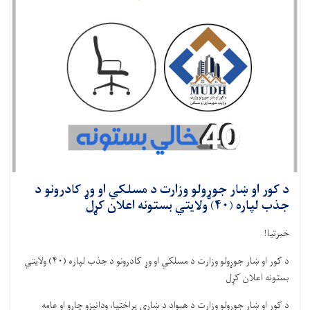
د کور او ښار جوړولو وزارت د مسلکي او وړ کادرونو د
جذب لپاره (۴۰) ولایتي بستونه اعلان کړل
خبرتیا!
د کور او ښار جوړولو وزارت د مسلکي او وړ کادرونو د جذب لپاره (
۴۰)
ولایتي
بستونه اعلان کړل
د کور او ښار جوړولو وزارت د هېواد د ښاري پراختیا، ودانیزو چارو او عامه