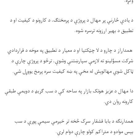
وکړه.
د یادې څارنې پر مهال د پروژې د پرمختګ، د کارونو د کیفیت او د
تطبیق د بهیر ارزونه ترسره شوه.
همداراز د چارو د لا چټکتیا او د معیار د تطبیق په موخه د قراردادي
شرکت مسؤلینو ته لازمې سپارښتنې وشوې، ترڅو د پروژې چارې د
ټاکل شوي مهالوېش له مخې په ښه کیفیت سره پرمخ یووړل شي.
دا مهال د عزیز هوتک بازار په ساحه کې د سب ګریډ د دویمې طبقې
کارونه روان دي.
همدارنګه د بابا قشقار سړک څخه تر خیرمې سیمې پورې د سب
بېس موادو د متراکم کولو چارې دوام لري.