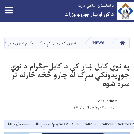
د افغانستان اسلامي امارت
tion
د کور او ښار جوړولو وزرات
اصلي
منځپانګه
دانګل
کور
NEWS
په نوي کابل ښار کې د کابل–بګرام د نوي جوړیدون
په نوي کابل ښار کې د کابل–بګرام د نوي
جوړیدونکي سړک له چارو څخه څارنه تر
سره شوه
org_admin
سه‌شنبه ۱۴۰۵/۳/۱۲ - ۱۴:۷
http://www.mudh.gov.af/ps/%D9%BE%D9%87-%D9%86%