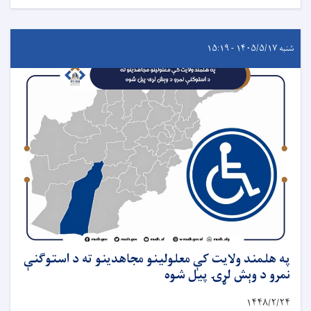
شنبه ۱۴۰۵/۵/۱۷ - ۱۵:۱۹
په هلمند ولایت کې معلولینو مجاهدینو ته د استوګنې
نمرو د وېش لړۍ پیل شوه
۱۴۴۸
/
۲
/
۲۴