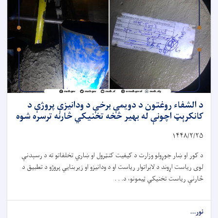
د الشفاء روغتون د دویمې برخې د ودانیزې پروژې د
کانکرېټ اچونې له بهیر څخه تخنیکي څارنه ترسره شوه
۱۴۴۸/۲/
۲۵
د کور او ښار جوړولو وزارت د کیفیت کنټرول او ښاري تخلفاتو ته د رسېدنې
لوی ریاست اړوند د لابراتوار ریاست او د ودانیزو او زیربنایي پروژو د تطبیق د
څارنې ریاست تخنیکي ټیمونو، د. . .
نور...