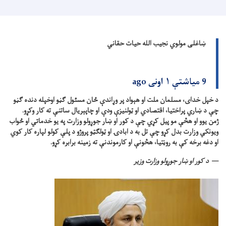
ښاغلی مولوي نجیب الله حیات حقاني
9 میاشتې ۱ اونی ago
د خپل خدای، مسلمان ملت او هېواد پر وړاندې ځان مسئول ګڼو اوخپله دنده ګڼو
چې د ښاري پراختیا، اقتصادي او ټولنیزې ودې او چاپېریال ساتنې ته کار وکړو.
ژمن یوو او هڅې مو پیل کړي چې د کور او ښار جوړولو وزارت په یو خدماتي او ځواب
ویونکي وزارت بدل کړو چې تل به د ابادۍ او ټولګټو پروژو د پلې کولو لپاره کار کوي
او دغه برخه کې به روڼتیا، هڅونې او کارموندنې ته زمینه برابره کړو.
د کور او ښار جوړولو وزارت وزیر