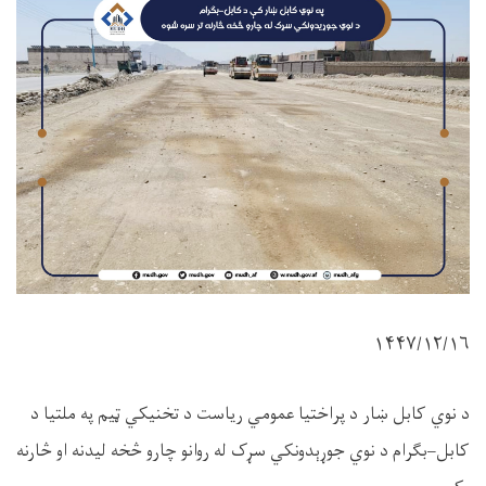
۱۴۴۷/۱۲/۱۶
د نوي کابل ښار د پراختیا عمومي ریاست د تخنیکي ټیم په ملتیا د
کابل–بګرام د نوي جوړېدونکي سړک له روانو چارو څخه لیدنه او څارنه