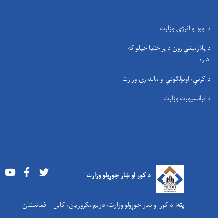
د اوبو او انرژۍ وزارت
د پلازمینې زون د پراختیا خپلواکه
اداره
د کرنې، اوبولګونې او مالدارۍ وزارت
د ترانسپورت وزارت
Youtube
Facebook
Twitter
د کور او ښار جوړولو وزارت
پته:
د کور او ښار جوړولو وزارت، دریم مکروریان، کابل – افغانستان