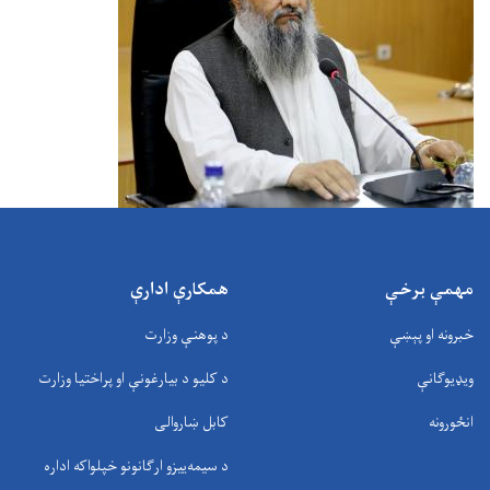
مهمې برخې
همکارې ادارې
خبرونه او پېښې
د پوهنې وزارت
ویډیوګانې
د کلیو د بیارغونې او پراختیا وزارت
انځورونه
کابل ښاروالی
د سيمه‌ييزو ارګانونو خپلواکه اداره