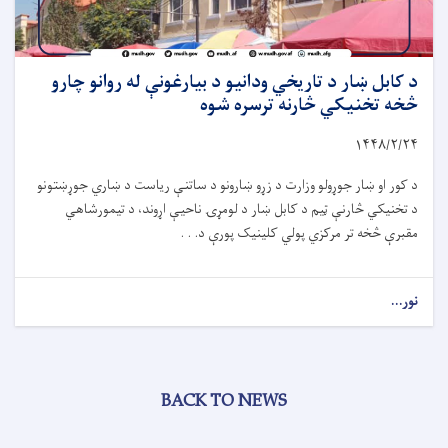
د کابل ښار د تاریخي ودانیو د بیارغونې له روانو چارو
څخه تخنیکي څارنه ترسره شوه
۱۴۴۸/۲/
۲۴
د کور او ښار جوړولو وزارت د زړو ښارونو د ساتنې ریاست د ښاري جوړښتونو
د تخنیکي څارنې ټیم د کابل ښار د لومړۍ ناحیې اړوند، د تیمورشاهي
مقبرې څخه تر مرکزي پولي ‌کلینیک پورې د. . .
نور...
BACK TO NEWS