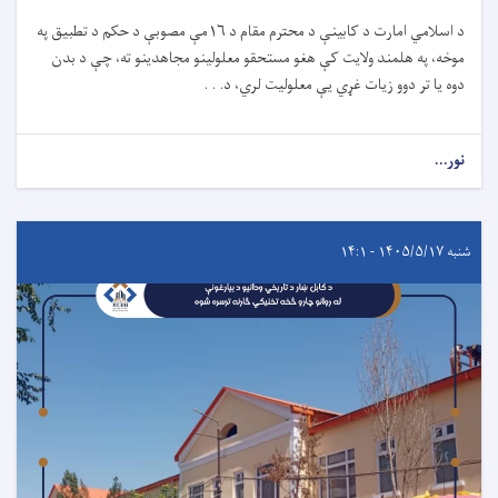
د اسلامي امارت د کابینې د محترم مقام د
۱۶
مې مصوبې د حکم د تطبیق په
موخه، په هلمند ولایت کې هغو مستحقو معلولینو مجاهدینو ته، چې د بدن
دوه یا تر دوو زیات غړي یې معلولیت لري، د. . .
نور...
شنبه ۱۴۰۵/۵/۱۷ - ۱۴:۱