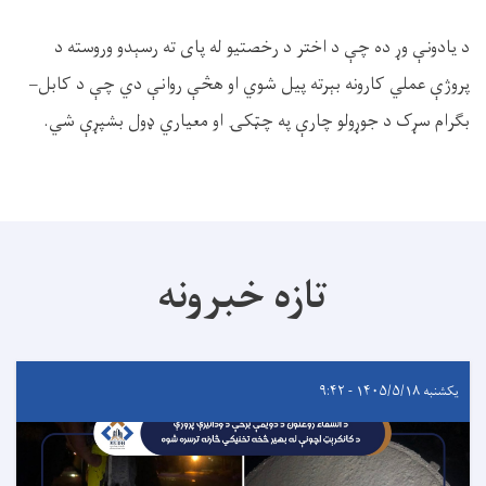
د یادونې وړ ده چې د اختر د رخصتیو له پای ته رسېدو وروسته د
پروژې عملي کارونه بېرته پیل شوي او هڅې روانې دي چې د کابل–
بګرام سړک د جوړولو چارې په چټکۍ او معیاري ډول بشپړې شي.
تازه خبرونه
یکشنبه ۱۴۰۵/۵/۱۸ - ۹:۴۲