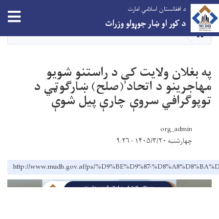
اصلي
د افغانستان اسلامي امارت
tion
منځپانګه
د کور او ښار جوړولو وزرات
دانګل
کور
NEWS
په بغلان ولایت کې د راستنو شویو
مهاجرینو د اتحاد (صلح) ښارګوټي د
توپوګرافي سروې چارې پیل شوې
org_admin
چهارشنبه ۱۴۰۵/۳/۲۰ - ۹:۲۶
http://www.mudh.gov.af/ps/%D9%BE%D9%87-%D8%A8%