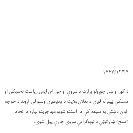
۱۴۴۷/۱۲/
۲۴
د کور او ښار جوړولو وزارت د سروې او جي ای ایس ریاست تخنیکي او
مسلکي ټیم له لوري د بغلان ولایت د ډنډغوري ولسوالۍ اړوند د خواجه
الوان دښتې په سیمه کې د راستنو شویو مهاجرینو لپاره د اتحاد
(صلح) ښارګوټي د توپوګرافي سروې چارې پیل شوې.