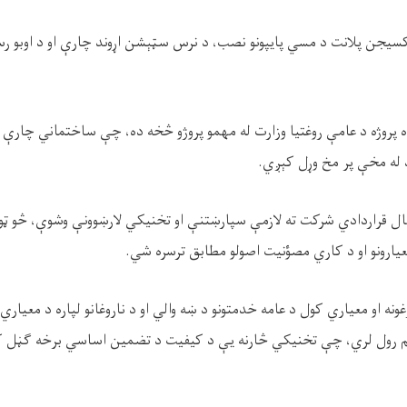
سیجن پلانت د مسي پایپونو نصب، د نرس سټېشن اړوند چارې او د اوبو رسول
ه پروژه د عامې روغتیا وزارت له مهمو پروژو څخه ده، چې ساختماني چارې 
د له مخې پر مخ وړل کېږي.
ال قراردادي شرکت ته لازمې سپارښتنې او تخنیکي لارښوونې وشوې، څو ټ
 معیارونو او د کاري مصؤنیت اصولو مطابق ترسره شي.
غونه او معیاري کول د عامه خدمتونو د ښه والي او د ناروغانو لپاره د معیاري 
مهم رول لري، چې تخنیکي څارنه یې د کیفیت د تضمین اساسي برخه ګڼل 