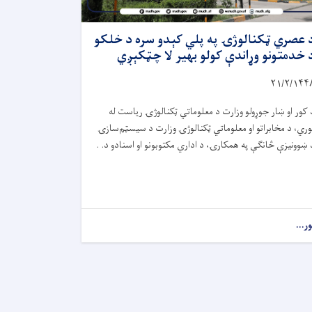
 عصري ټکنالوژۍ په پلي کېدو سره د خلکو
 خدمتونو وړاندې کولو بهیر لا چټکېږي
۲۱/۲/۱۴۴
 کور او ښار جوړولو وزارت د معلوماتي ټکنالوژۍ ریاست له
وري، د مخابراتو او معلوماتي ټکنالوژۍ وزارت د سیسټم‌سازۍ
 ښوونیزې څانګې په همکارۍ، د اداري مکتوبونو او اسنادو د. .
ور...