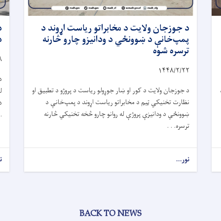
د جوزجان ولایت د مخابراتو ریاست اړوند د
د
پمپ‌خانې د ښوونځي د ودانیزو چارو څارنه
د
ترسره شوه
۸
۱۴۴۸/۲/
۲۲
د
د جوزجان ولایت د کور او ښار جوړولو ریاست د پروژو د تطبیق او
ل
نظارت تخنیکي ټیم د مخابراتو ریاست اړوند د پمپ‌خانې د
د
ښوونځي د ودانیزې پروژې له روانو چارو څخه تخنیکي څارنه
.
ترسره. . .
نور...
ن
BACK TO NEWS