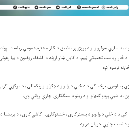
ارت، د ښاري سرغړونو او د پروژو پر تطبیق د څار محترم عمومي ریاست اړوند
د څار ریاست تخنیکي ټیم، د کابل ښار اړوند د الشفاء روغتون د بیا رغونې 
نه ترسره کړه.
ې په لومړۍ برخه کې د داخلي دېوالونو د ډکولو او رنګمالۍ، د مرکزي ګرمۍ 
سیون، د طبي پردو ګنډلو او د زینو د سنګکارۍ چارې روانې وې.
 کې د داخلي دېوالونو د پلسترکارۍ، خښتوکارۍ، کاشي‌کارۍ، د برېښنا د م
و د نصب چارې جریان درلود.