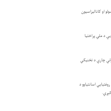
و او کانالیزاسیون
یې د ملي پراختیا
ولې چارې د تخنیکي
روغتیايي اسانتیاوو د
کېږي.