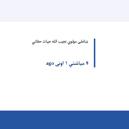
ښاغلی مولوي نجیب الله حیات حقاني
9 میاشتې ۱ اونی ago