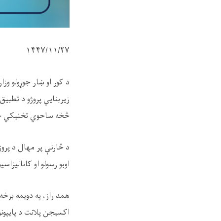
۱۴۴۷/۱۱/
۲۷
د کور او ښار جوړولو وز
زیربنایي پروژو د تطبیق 
څخه ساحوي تخنیکي څار
د څارنې پر مهال د پروژ
اوبو رسولو او کانالیزا
همداراز، په دویمه برخه
اکسیجن پلانت د پایپون