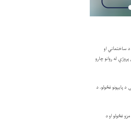
 د ساختماني او
پروژې له روانو چارو
د پایپونو غځولو، د
زو غځولو او د