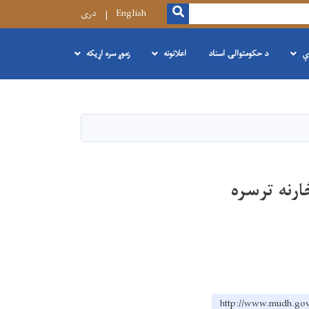
SEARCH
English
دری
ې
د حکومتوالۍ اسناد
اعلانونه
زموږ سره اړیکه
ارنه ترسره
http://www.mud