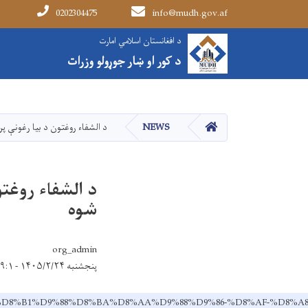
0202304475
info@mudh.gov.af
Main navigation
د افغانستان اسلامي امارت
د افغانستان اسلامي امارت
د کور او ښار جوړولو وزرات
د کور او ښار جوړولو وزرات
کور
NEWS
د الشفاء روغتون د بیا رغونې پر
د الشفاء روغتو
شوه
org_admin
پنجشنبه ۱۴۰۵/۲/۲۴ - ۹:۱
D8%A1-%D8%B1%D9%88%D8%BA%D8%AA%D9%88%D9%86-%D8%AF-