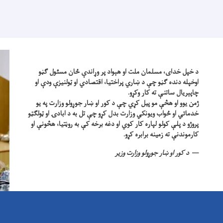
د خپل خدای، مسلمان ملت او هېواد پر وړاندې ځان مسئول ګڼو
اوخپله دنده ګڼو چې د ښاري پراختیا، اقتصادي او ټولنیزې ودې او
چاپېریال ساتنې ته کار وکړو.
ژمن یوو او هڅې مو پیل کړي چې د کور او ښار جوړولو وزارت په یو
خدماتي او ځواب ویونکي وزارت بدل کړو چې تل به د ابادۍ او ټولګټو
پروژو د پلې کولو لپاره کار کوي او دغه برخه کې به روڼتیا، هڅونې او
کارموندنې ته زمینه برابره کړو.
د کور او ښار جوړولو وزارت وزیر