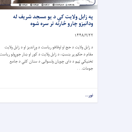
په زابل ولایت کې د یو مسجد شریف له
ودانیزو چارو څارنه تر سره شوه
۱۴۴۸/۲/
۲۲
د زابل ولایت د حج او اوقافو ریاست د وړاندیز او د زابل ولایت
مقام د حکم پر بنسټ، د زابل ولایت د کور او ښار جوړولو ریاست
تخنیکي ټیم د دای چوپان ولسوالۍ د سنان کلي د جامع
جومات. . .
نور...