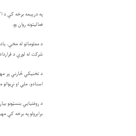
په درېیمه برخه کې د اک
فعالیتونه روان وو.
د معلوماتو له مخې، یاد
شرکت له لوري د قراردا
د تخنیکي څارنې پر مه
اسنادو، ملي او نړیوالو
د روغتیايي بنسټونو بیار
برابرولو په برخه کې 