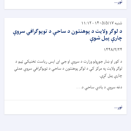
نور...
شنبه ۱۴۰۵/۵/۱۷ - ۱۱:۱۲
د لوګر ولایت د پوهنتون د ساحې د توپوګرافي سروې
چارې پیل شوې
۱۴۴۸/۲/
۲۴
د کور او ښار جوړولو وزارت د سروې او جي ‌ای‌ اېس ریاست تخنیکي ټیم د
لوګر ولایت په مرکز کې د لوګر پوهنتون د ساحې د توپوګرافي سروې عملي
چارې پیل کړې.
دغه سروې د یادې ساحې د. . .
نور...