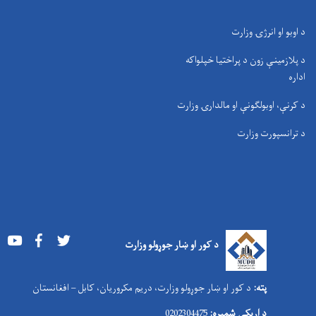
د اوبو او انرژۍ وزارت
د پلازمینې زون د پراختیا خپلواکه
اداره
د کرنې، اوبولګونې او مالدارۍ وزارت
د ترانسپورت وزارت
Youtube
Facebook
Twitter
د کور او ښار جوړولو وزارت
پته:
د کور او ښار جوړولو وزارت، دریم مکروریان، کابل – افغانستان
د اړیکې شمېره:
0202304475