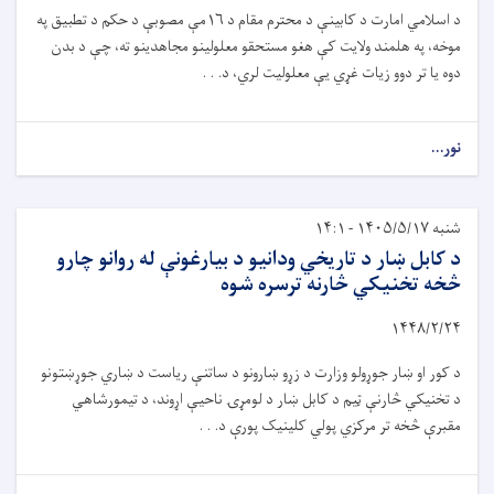
د اسلامي امارت د کابینې د محترم مقام د
۱۶
مې مصوبې د حکم د تطبیق په
موخه، په هلمند ولایت کې هغو مستحقو معلولینو مجاهدینو ته، چې د بدن
دوه یا تر دوو زیات غړي یې معلولیت لري، د. . .
نور...
شنبه ۱۴۰۵/۵/۱۷ - ۱۴:۱
د کابل ښار د تاریخي ودانیو د بیارغونې له روانو چارو
څخه تخنیکي څارنه ترسره شوه
۱۴۴۸/۲/
۲۴
د کور او ښار جوړولو وزارت د زړو ښارونو د ساتنې ریاست د ښاري جوړښتونو
د تخنیکي څارنې ټیم د کابل ښار د لومړۍ ناحیې اړوند، د تیمورشاهي
مقبرې څخه تر مرکزي پولي ‌کلینیک پورې د. . .