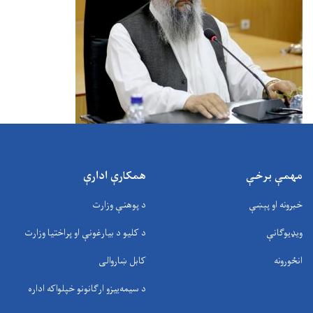
مهمې برخې
همکارې ادارې
خبرونه او پېښې
د پوهنې وزارت
ویډیوګانې
د کلیو د بیارغونې او پراختیا وزارت
انځورونه
کابل ښاروالی
د سيمه‌ييزو ارګانونو خپلواکه اداره