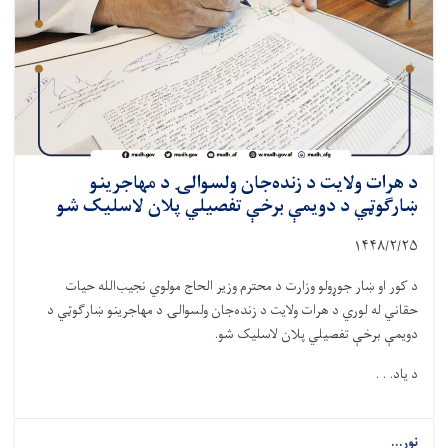
د هرات ولایت د زنده‌جان ولسوالۍ د مهاجرینو
ښارګوټي د دویمې برخې تفصیلي پلان لاسلیک شو
۱۴۴۸/۲/۲۵
د کور او ښار جوړولو وزارت د محترم وزیر الحاج مولوي نجیب‌الله حیات
حقاني له لوري د هرات ولایت د زنده‌جان ولسوالۍ د مهاجرینو ښارګوټي د
دویمې برخې تفصیلي پلان لاسلیک شو.
د یاد. . .
نور...