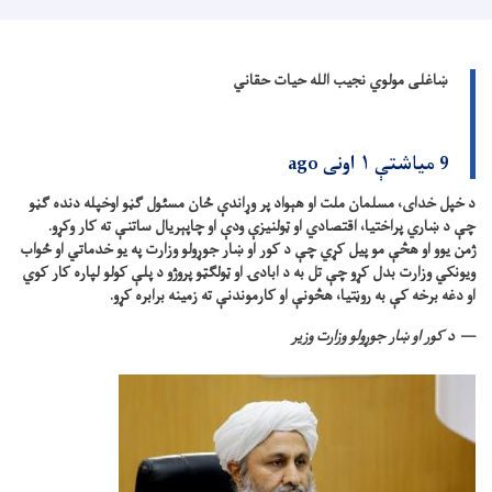
ښاغلی مولوي نجیب الله حیات حقاني
9 میاشتې ۱ اونی ago
د خپل خدای، مسلمان ملت او هېواد پر وړاندې ځان مسئول ګڼو اوخپله دنده ګڼو
چې د ښاري پراختیا، اقتصادي او ټولنیزې ودې او چاپېریال ساتنې ته کار وکړو.
ژمن یوو او هڅې مو پیل کړي چې د کور او ښار جوړولو وزارت په یو خدماتي او ځواب
ویونکي وزارت بدل کړو چې تل به د ابادۍ او ټولګټو پروژو د پلې کولو لپاره کار کوي
او دغه برخه کې به روڼتیا، هڅونې او کارموندنې ته زمینه برابره کړو.
د کور او ښار جوړولو وزارت وزیر