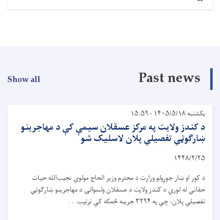
Past news
Show all
یکشنبه ۱۴۰۵/۵/۱۸ - ۱۵:۵۹
د کندز ولایت په مرکز عسقلان سیمې کې د مهاجرینو
ښارګوټي تفصیلي پلان لاسلیک شو
۱۴۴۸/۲/۲۵
د کور او ښار جوړولو وزارت د محترم وزیر الحاج مولوي نجیب‌الله حیات
حقاني له لوري د کندز ولایت د عسقلان ولسوالۍ د مهاجرینو ښارګوټي
تفصیلي پلان، چې په
۳۲۹۴
جریبه ځمکه کې ترتیب. . .