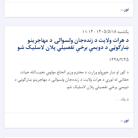
نور...
یکشنبه ۱۴۰۵/۵/۱۸ - ۱۱:۱۴
د هرات ولایت د زنده‌جان ولسوالۍ د مهاجرینو
ښارګوټي د دویمې برخې تفصیلي پلان لاسلیک شو
۱۴۴۸/۲/۲۵
د کور او ښار جوړولو وزارت د محترم وزیر الحاج مولوي نجیب‌الله حیات
حقاني له لوري د هرات ولایت د زنده‌جان ولسوالۍ د مهاجرینو ښارګوټي د
دویمې برخې تفصیلي پلان لاسلیک شو.
د یاد. . .
نور...