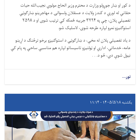
د کور او ښار جوړولو وزارت د محترم وزیر الحاج مولوي نجیب‌الله حیات
حقاني له لوري د کندز ولایت د عسقلان ولسوالۍ د مهاجرینو ښارګوټي
تفصیلي پلان، چې په
۳۲۹۴
جریبه ځمکه کې ترتیب شوی او د
۲۵۹۸
استوګنیزو نمرو لپاره طرحه شوی، لاسلیک شو.
د یاد تفصیلي پلان له مخې، د ښارګوټي د استوګنیزو برخو ترڅنګ د اړینو
عامه، خدماتي، اداري او ټولنیزو تاسیساتو لپاره هم مناسبې ساحې په پام کې
نیول شوې دي، څو د. . .
نور...
یکشنبه ۱۴۰۵/۵/۱۸ - ۱۱:۱۴