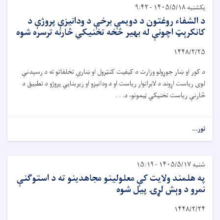
یکشنبه ۱۴۰۵/۵/۱۸ - ۹:۴۲
د الشفاء روغتون د دویمې برخې د ودانیزې پروژې د
کانکرېټ اچونې له بهیر څخه تخنیکي څارنه ترسره شوه
۱۴۴۸/۲/
۲۵
د کور او ښار جوړولو وزارت د کیفیت کنټرول او ښاري تخلفاتو ته د رسېدنې
لوی ریاست اړوند د لابراتوار ریاست او د ودانیزو او زیربنایي پروژو د تطبیق د
څارنې ریاست تخنیکي ټیمونو، د. . .
نور...
شنبه ۱۴۰۵/۵/۱۷ - ۱۵:۱۹
په هلمند ولایت کې معلولینو مجاهدینو ته د استوګنې
نمرو د وېش لړۍ پیل شوه
۱۴۴۸
/
۲
/
۲۴