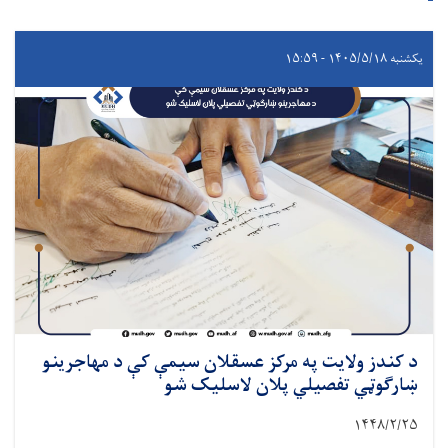
یکشنبه ۱۴۰۵/۵/۱۸ - ۱۵:۵۹
د کندز ولایت په مرکز عسقلان سیمې کې د مهاجرینو
ښارګوټي تفصیلي پلان لاسلیک شو
۱۴۴۸/۲/۲۵