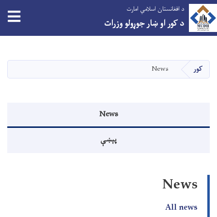
د افغانستان اسلامي امارت
د کور او ښار جوړولو وزرات
اصلي
منځپانګه
دانګل
کور
News
Events menu
News
پېښې
News
All news