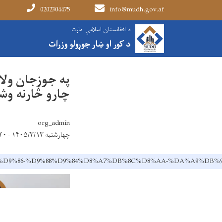
0202304475
info@mudh.gov.af
Main navigation
د افغانستان اسلامي امارت
کور
NEWS
په جوزجان ولایت کې د مخابراتو
د کور او ښار جوړولو وزرات
په جوزجان ولا
چارو څارنه وش
org_admin
چهارشنبه ۱۴۰۵/۳/۱۳ - ۹:۲۰
D8%A7%D9%86-%D9%88%D9%84%D8%A7%DB%8C%D8%AA-%DA%A9%