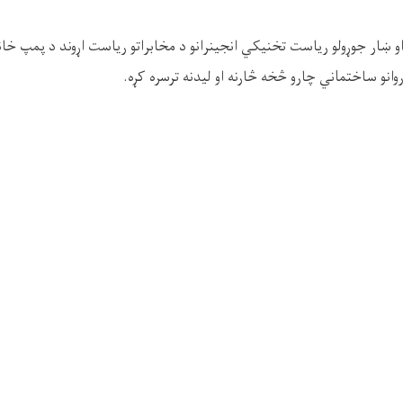
و ښار جوړولو ریاست تخنیکي انجینرانو د مخابراتو ریاست اړوند د پمپ خ
نو ساختماني چارو څخه څارنه او لیدنه ترسره کړه.
ې د سپلونو او رینګونو د کیندنې او تطبیق روان بهیر وارزول شو او د چارو
 څارنه ترسره شوه.
غېزمن تطبیق په موخه د قراردادي شرکت مسؤلینو ته لازمې سپارښتنې وشو
ظور شوې نقشې، د کاري حجمونو د اټکل، تدارکاتي شرطنامې او نافذه انجی
جوړولو ریاست د څارنې مسؤلو انجینرانو د پروژې د کیفیت لوړولو او غوره تط
ښتنې وړاندې کړې، ترڅو د ودانیزو چارو بهیر په معیاري او ټاکلي مهالوی