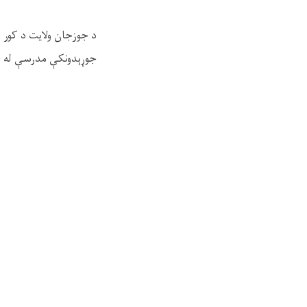
د جوزجان ولایت د کور ا
جوړېدونکې مدرسې له روا
د څارنې پر مهال د پروژ
معیاري تطبیق څخه نږدې
د پروژې د معیاري او ا
جوړولو ټولې چارې د من
پلې کړي.
همداراز، د کور او ښار 
تخنیکي نظریات او سپار