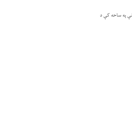
انې په ساحه کې د
 د کیفیت، پرمختګ او
ې، ترڅو د مدرسې د
نري معیارونو له مخې
بیق په موخه یو شمېر
ش سره بشپړ شي.