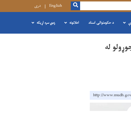
SEARCH
English
دری
ې
د حکومتوالۍ اسناد
اعلانونه
زموږ سره اړیکه
وړولو له
http://www.mud