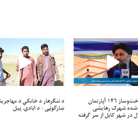
کار ساخت‌وساز ۱۴۶ آپارتمان
د ننګرهار د خانکي د مهاجرین
شده شهرک رهایشی
ښارګوټی – د ابادۍ پیل
ل در شهر کابل از سر گرفته