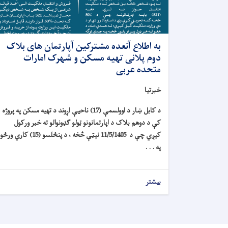
به اطلاع آنعده مشترکین آپارتمان های بلاک
دوم پلانی تهیه مسکن و شهرک امارات
متحده عربی
خبرتیا
د کابل ښار د اوولسمې (17) ناحیې اړوند د تهیه مسکن په پروژه
کې د دوهم بلاک د اپارتمانونو ټولو ګډونوالو ته خبر ورکول
کېږي چې د 11/5/1405 نېټې څخه ، د پنځلسو (15) کاري ورځو
په . . .
بیشتر