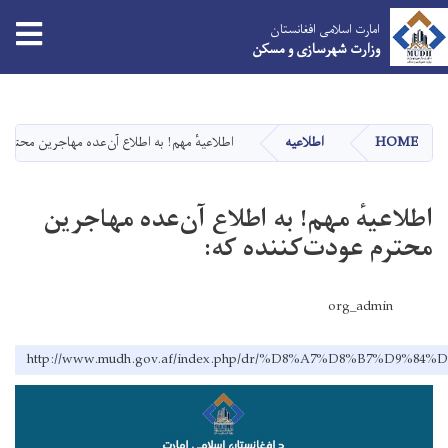
امارت اسلامی افغانستان
وزارت شهرسازی و مسکن
Skip
to
main
HOME
اطلاعیه
اطلاعیهٔ مهم! به اطلاع آن‌عده مهاجرین محترم
content
اطلاعیهٔ مهم! به اطلاع آن‌عده مهاجرین
محترم عودت‌کننده که:
org_admin
http://www.mudh.gov.af/index.php/dr/%D8%A7%D8%B