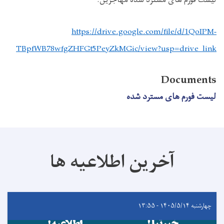
https://drive.google.com/file/d/1QoIPM-
TBpfWB78wfgZHFGt5PeyZkMGic/view?usp=drive_link
Documents
لیست فورم های مسترد شده
آخرین اطلاعیه ها
چهارشنبه ۱۴۰۵/۵/۱۴ - ۱۳:۵۵