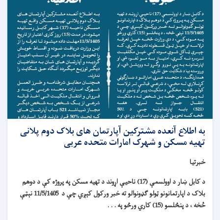
به اطلاع آنعده مشترکین آپارتمان های بلاک دوم پلانی
تهیه مسکن و شهرک امارات متحده عربی
خبرتیا
د کابل ښار د اوولسمې (17) ناحیې اړوند د تهیه مسکن په پروژه کې د دوهم
بلاک د اپارتمانونو ټولو ګډونوالو ته خبر ورکول کېږي چې د 11/5/1405 نېټې
څخه ، د پنځلسو (15) کاري ورځو په . . .