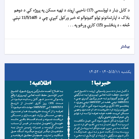
د کابل ښار د اوولسمې (17) ناحیې اړوند د تهیه مسکن په پروژه کې د دوهم
بلاک د اپارتمانونو ټولو ګډونوالو ته خبر ورکول کېږي چې د 11/5/1405 نېټې
څخه ، د پنځلسو (15) کاري ورځو په . . .
بیشتر
یکشنبه ۱۴۰۵/۵/۱۱ - ۱۴:۵۲