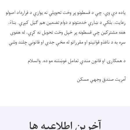
ياده د
ې
وي،
چې
د
قسطونو
پ
ر وخت تحويلي نه يواز
ې
د قرارداد اصولو
رعايت، بلك
ې
د
ښ
اري خدمتونو د دوام تضمين هم
ګڼ
ل ك
ېږ
ي. بناءً،
هغه مشتركين
چې
قسطونه
پر
خ
پ
ل وخت تحويل نه ك
ړ
ي، له هغوى
سره به د نافذو قوانينو او مقرراتو له مخ
ې
جدي او قانوني
چ
لند وشي
د همكار
ۍ
او قانون مند
ې
تعامل غو
ښ
تنه مو
ده. والسلام
آمريت صندق وجه
ي
مسك
ن
آخرین اطلاعیه ها