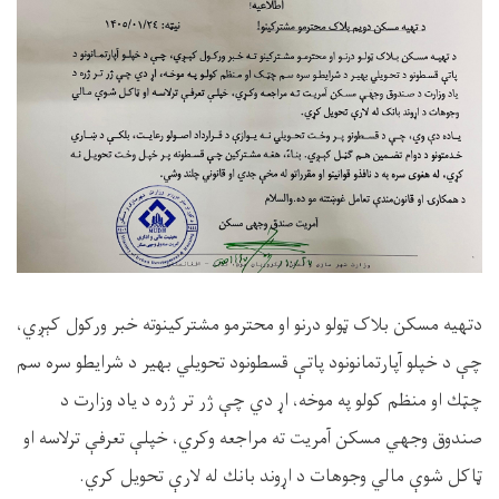
دتهيه مسكن بلا
ک
ټ
ولو درنو او محترمو مشتركينوته خبر وركول ك
ېږ
ي،
چې
د
خ
پ
لو آپارتمانونود
پ
ات
ې
قسطونود تحويلي بهير د شرايطو سره سم
چټ
ك او منظم كولو
پ
ه موخه، ا
ړ
دي
چې
ژ
ر تر
ژ
ره د ياد وزارت د
صندوق وجه
ي
مسكن آمريت ته مراجعه وكري، خ
پ
ل
ې
تعرف
ې
ترلاسه او
ټ
اكل شو
ې
مالي وجوهات د ا
ړ
وند بانك له لار
ې
تحويل كري.