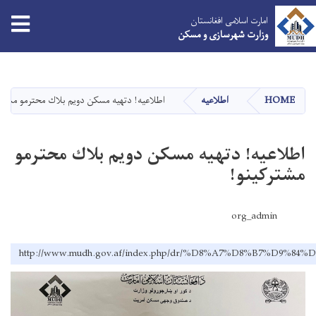
tion
امارت اسلامی افغانستان
وزارت شهرسازی و مسکن
Skip
to
main
HOME
اطلاعیه
اطلاعيه! دتهيه مسكن دويم بلاك محترمو مشترك
content
اطلاعيه! دتهيه مسكن دويم بلاك محترمو
مشتركينو!
org_admin
http://www.mudh.gov.af/index.php/dr/%D8%A7%D8%B7