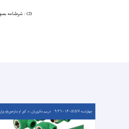
(2) : شرطنامه بصورت سافت به داوطلبان توزیع میگردد.
چهارشنبه ۱۴۰۵/۵/۷ - ۹:۳۶
درېيم مکروریان، د کور او ښارجوړولو وزار