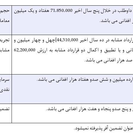
داوطلب در خلال پنج سال اخیر
71،850،000 هفتاد و یک میلیون
حجم
افغانی می باشد.
معامل
ارداد مشابه در ده سال اخیر
44,310,000}چهل و چهار میلیون و
تجریه
انی
و یا تطبیق و اکمال دو قرارداد مشابه به ارزش
62,200,000
مشابه
 صد هزار
افغانی
می باشد.
سرمای
نقدی
تضمین