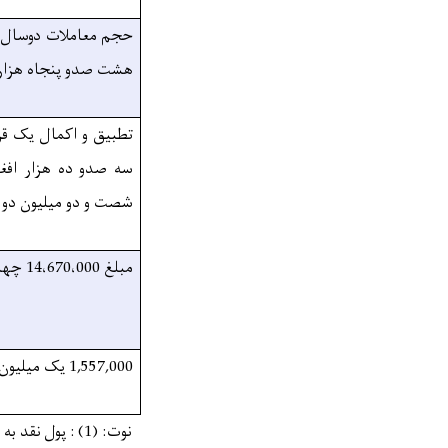
حجم معاملات دوسال 
هشت صدو پنجاه هزار 
تطبیق و اکمال یک قر
سه صدو ده هزار افغ
شصت و دو میلیون دو
مبلغ
14،670،000 چهارده میلیون و شش صدو هفتاد هزار افغانی می باشد.
1,557,000 یک میلیون و پنج صدو پنجاه و هفت هزار افغانی می باشد.
نوت: (1) : پول نقد به عنوان تضمین آفر پذیرفته نمیشود.