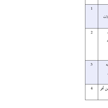
1
ات
2
ه
3
 آفر
4