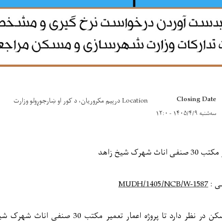
Closing Date
Location درېيم مکروریان، د کور او ښارجوړولو وزارت
سه‌شنبه ۱۴۰۵/۴/۹ - ۱۲:۰
ث شهرک شیخ زاهد
ی :
MUDH/1405/NCB/W-1587
کن در نظر دارد تا
پروژه اعمار تعمیر مکتب 30 صنفی
اناث
شهرک شیخ