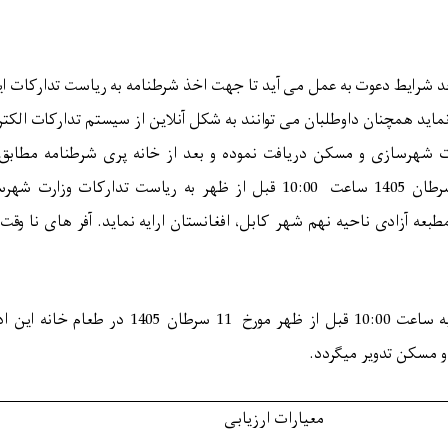
جد شرایط دعوت به عمل می آید تا جهت اخذ شرطنامه به ریاست تدارکات ای
ماید همچنان داوطلبان می توانند به شکل آنلاین از سیستم تدارکات الکت
 شهرسازی و مسکن دریافت نموده و بعد از خانه پری شرطنامه مطابق
ان 1405 ساعت
10:00 قبل از ظهر
به ریاست تدارکات وزارت شه
بعه آزادی ناحیه نهم شهر کابل، افغانستان ارایه نماید. آفر های نا وقت 
به ساعت
10:00
قبل از ظهر
مورخ 11
سرطان 1405 در طعام خانه این اداره عقب
و
مسکن
تدویر میگردد.
معیارات ارزیابی