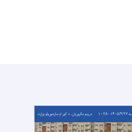
۱۴۰۵/ - ۱۰:۲۵
درېيم مکروریان، د کور او ښارجوړولو وزارت