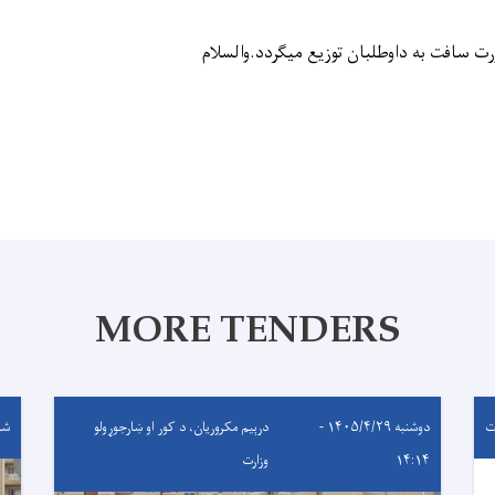
والسلام
MORE TENDERS
ت
دوشنبه ۱۴۰۵/۴/۲۹ -
درېيم مکروریان، د کور او ښارجوړولو
شنبه ۴/۲۷
۱۴:۱۴
وزارت