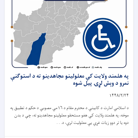
په هلمند ولایت کې معلولینو مجاهدینو ته د استوګنې
نمرو د وېش لړۍ پیل شوه
۱۴۴۸
/
۲
/
۲۴
د اسلامي امارت د کابینې د محترم مقام د
۱۶
مې مصوبې د حکم د تطبیق په
موخه، په هلمند ولایت کې هغو مستحقو معلولینو مجاهدینو ته، چې د بدن
دوه یا تر دوو زیات غړي یې معلولیت لري، د. . .