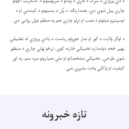
د دې پروژې د سړک د غاړې د ویالو د سرپوښونو د کانکرېټ اچولو
چارې پیل شوې دي، همدارنګه، د پُل د بنسټونو د کېندنې او د
اوسپنیزو میلونو د نصب او تړلو چارې هم په منظم ډول روانې دي.
د لوګر ولایت د کور او ښار جوړولو ریاست د یادې پروژې له تطبیقي
بهیر څخه دوامداره تخنیکي څارنه کوي، ترڅو ټولې چارې د منظور
شوې طرحې، تخنیکي مشخصاتو او ملي معیارونو سره سم، په لوړ
کیفیت او ټاکلي وخت بشپړې شي.
تازه خبرونه