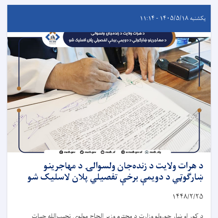
یکشنبه ۱۴۰۵/۵/۱۸ - ۱۱:۱۴
د هرات ولایت د زنده‌جان ولسوالۍ د مهاجرینو
ښارګوټي د دویمې برخې تفصیلي پلان لاسلیک شو
۱۴۴۸/۲/۲۵
د کور او ښار جوړولو وزارت د محترم وزیر الحاج مولوي نجیب‌الله حیات