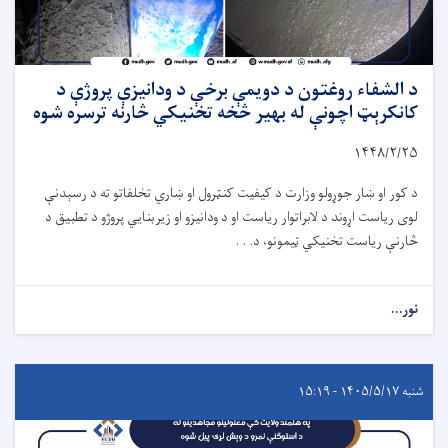
د الشفاء روغتون د دویمې برخې د ودانیزې پروژې د
کانکرېټ اچونې له بهیر څخه تخنیکي څارنه ترسره شوه
۱۴۴۸/۲/
۲۵
د کور او ښار جوړولو وزارت د کیفیت کنټرول او ښاري تخلفاتو ته د رسېدنې
لوی ریاست اړوند د لابراتوار ریاست او د ودانیزو او زیربنایي پروژو د تطبیق د
څارنې ریاست تخنیکي ټیمونو، د. . .
نور...
شنبه ۱۴۰۵/۵/۱۷ - ۱۵:۱۹