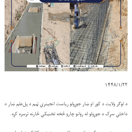
۱۴۴۸/۱/۲۲
د لوګر ولایت د کور او ښار جوړولو ریاست انجینري ټیم د پل‌علم ښار د
داخلي سړک د جوړولو له روانو چارو څخه تخنیکي څارنه ترسره کړه.