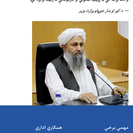
د کور او ښار جوړولو وزارت وزیر
مهمې برخې
همکارې ادارې