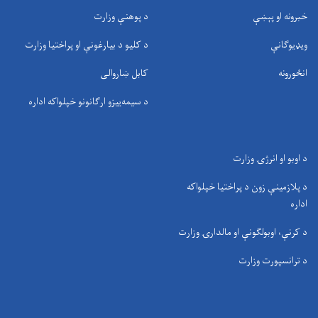
خبرونه او پېښې
د پوهنې وزارت
ویډیوګانې
د کلیو د بیارغونې او پراختیا وزارت
انځورونه
کابل ښاروالی
د سيمه‌ييزو ارګانونو خپلواکه اداره
د اوبو او انرژۍ وزارت
د پلازمینې زون د پراختیا خپلواکه
اداره
د کرنې، اوبولګونې او مالدارۍ وزارت
د ترانسپورت وزارت