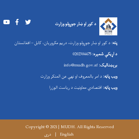
Youtube
Facebook
Twitter
د کور او ښار جوړولو وزارت
پته:
د کور او ښار جوړولو وزارت، دریم مکروریان، کابل – افغانستان
د اړیکې شمېره:
0202304475
برېښنالیک:
nfo@mudh.gov.af
i
ویب پاڼه:
د امر بالمعروف او نهې عن المنکر وزارت
ویب پاڼه:
اقتصادي معاونیت د ریاست الوزرا
Copyright © 2021 | MUDH. All Rights Reserved
English
دری