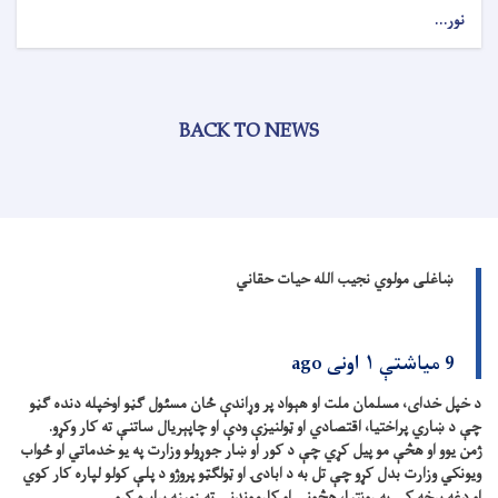
نور...
BACK TO NEWS
ښاغلی مولوي نجیب الله حیات حقاني
9 میاشتې ۱ اونی ago
د خپل خدای، مسلمان ملت او هېواد پر وړاندې ځان مسئول ګڼو اوخپله دنده ګڼو
چې د ښاري پراختیا، اقتصادي او ټولنیزې ودې او چاپېریال ساتنې ته کار وکړو.
ژمن یوو او هڅې مو پیل کړي چې د کور او ښار جوړولو وزارت په یو خدماتي او ځواب
ویونکي وزارت بدل کړو چې تل به د ابادۍ او ټولګټو پروژو د پلې کولو لپاره کار کوي
او دغه برخه کې به روڼتیا، هڅونې او کارموندنې ته زمینه برابره کړو.