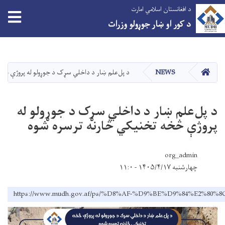
د افغانستان اسلامي امارت
tion
د کور او ښار جوړولو وزرات
اصلي
منځپانګه
دانګل
کور
NEWS
د پل‌علم ښار د داخلي سړک د جوړولو له پروژې څخ
د پل‌علم ښار د داخلي سړک د جوړولو له
پروژې څخه تخنیکي څارنه ترسره شوه
org_admin
چهارشنبه ۱۴۰۵/۴/۱۷ - ۱۱:۰
https://www.mudh.gov.af/ps/%D8%AF-%D9%BE%D9%84%