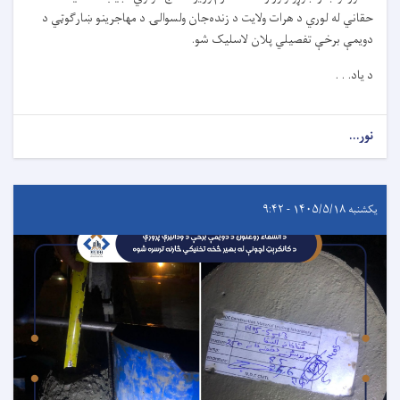
حقاني له لوري د هرات ولایت د زنده‌جان ولسوالۍ د مهاجرینو ښارګوټي د
دویمې برخې تفصیلي پلان لاسلیک شو.
د یاد. . .
نور...
یکشنبه ۱۴۰۵/۵/۱۸ - ۹:۴۲