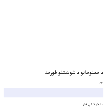
د معلوماتو د غوښتلو فورمه
نوم
اداره/وظیفې ځای