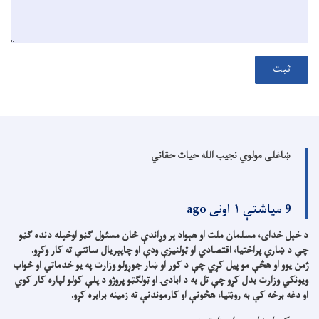
ثبت
ښاغلی مولوي نجیب الله حیات حقاني
9 میاشتې ۱ اونی ago
د خپل خدای، مسلمان ملت او هېواد پر وړاندې ځان مسئول ګڼو اوخپله دنده ګڼو
چې د ښاري پراختیا، اقتصادي او ټولنیزې ودې او چاپېریال ساتنې ته کار وکړو.
ژمن یوو او هڅې مو پیل کړي چې د کور او ښار جوړولو وزارت په یو خدماتي او ځواب
ویونکي وزارت بدل کړو چې تل به د ابادۍ او ټولګټو پروژو د پلې کولو لپاره کار کوي
او دغه برخه کې به روڼتیا، هڅونې او کارموندنې ته زمینه برابره کړو.