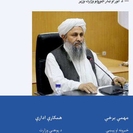
د کور او ښار جوړولو وزارت وزیر
مهمې برخې
همکارې ادارې
خبرونه او پېښې
د پوهنې وزارت