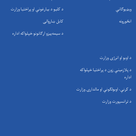
ویډیوګانې
د کلیو د بیارغونې او پراختیا وزارت
انځورونه
کابل ښاروالی
د سيمه‌ييزو ارګانونو خپلواکه اداره
د اوبو او انرژۍ وزارت
د پلازمینې زون د پراختیا خپلواکه
اداره
د کرنې، اوبولګونې او مالدارۍ وزارت
د ترانسپورت وزارت