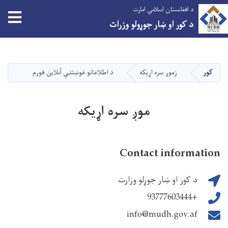
د افغانستان اسلامي امارت
tion
د کور او ښار جوړولو وزرات
اصلي
منځپانګه
دانګل
کور
زموږ سره اړیکه
د اطلاعاتو غوښتنې آنلاین فورم
موږ سره اړیکه
Contact information
د کور او ښار جوړلو وزارت
+93777603444
info@mudh.gov.af