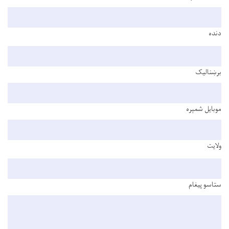
دنده
برښنالیک
موبایل شمېره
ولایت
ستاسو پیغام