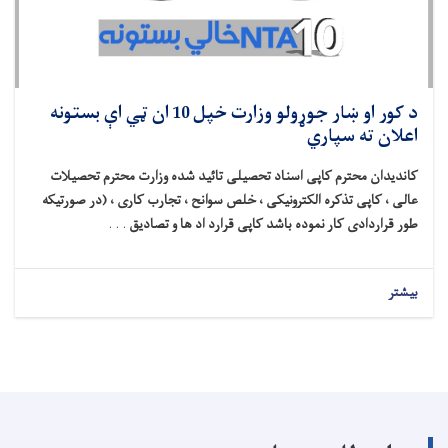
د کور او ښار جوړولو وزارت خپل 10 ان ټي اې بستونه
اعلان ته سپاري
کاندیدان محترم کاپی اسناد تحصیلی تائید شده وزارت محترم تحصیلات
عالی ، کاپی تذکره الکترونیکی ، خلص سوانح ، تجارب کاری ، (در صورتیکه
طور قراردادی کار نموده باشد کاپی قرارد اد ها و تصادیق
. . .
بیشتر