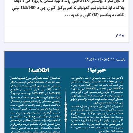
د کابل ښار د اوولسمې (17) ناحیې اړوند د تهیه مسکن په پروژه کې د دوهم
بلاک د اپارتمانونو ټولو ګډونوالو ته خبر ورکول کېږي چې د 11/5/1405 نېټې
څخه ، د پنځلسو (15) کاري ورځو په . . .
بیشتر
یکشنبه ۱۴۰۵/۵/۱۱ - ۱۴:۵۲