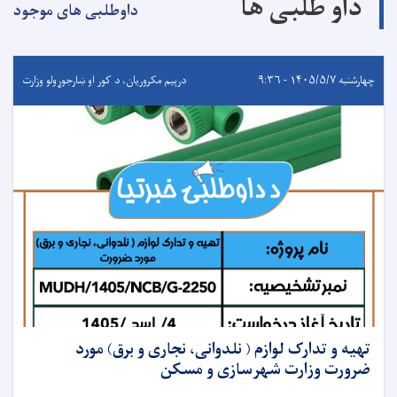
داو طلبی ها
داوطلبی های موجود
چهارشنبه ۱۴۰۵/۵/۷ - ۹:۳۶
درېيم مکروریان، د کور او ښارجوړولو وزارت
تهیه و تدارک لوازم ( نلدوانی، نجاری و برق) مورد
ضرورت وزارت شهرسازی و مسکن