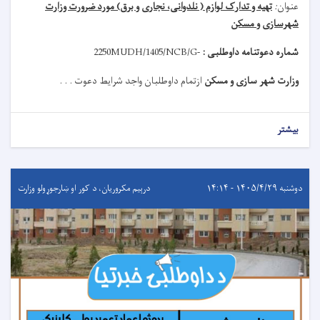
عنوان
:
تهیه و تدارک لوازم ( نلدوانی، نجاری و برق) مورد ضرورت وزارت
شهرسازی و مسکن
شماره دعوتنامه داوطلبی :
MUDH/1405/NCB/G-
2250
وزارت شهر سازی و مسکن
ازتمام داوطلبان واجد شرایط دعوت . . .
بیشتر
دوشنبه ۱۴۰۵/۴/۲۹ - ۱۴:۱۴
درېيم مکروریان، د کور او ښارجوړولو وزارت