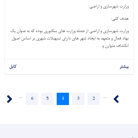
وزارت شهرسازی و اراضی
:
هدف کلی
:
وزارت شهرسازی و اراضی از جمله وزارت های سکتوری بوده که به عنوان یک
نهاد فعال و متعهد به ایجاد شهر های دارای تسهیلات شهری بر اساس اصول
انکشاف متوازن و . . .
بیشتر
کابل
Pagination
ext ›
‹ Previous
…
…
Page
6
Page
5
Current
4
Page
3
Page
2
page