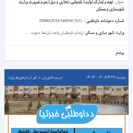
عنوان
:
تهیه و تدارک لوازم ( نلدوانی، نجاری و برق) مورد ضرورت وزارت
شهرسازی و مسکن
شماره دعوتنامه داوطلبی :
MUDH/1405/NCB/G-
2250
وزارت شهر سازی و مسکن
ازتمام داوطلبان واجد شرایط دعوت . . .
بیشتر
دوشنبه ۱۴۰۵/۴/۲۹ - ۱۴:۱۴
درېيم مکروریان، د کور او ښارجوړولو وزارت