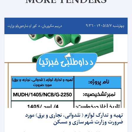
MORE TENDERS
چهارشنبه ۱۴۰۵/۵/۷ - ۹:۳۶
درېيم مکروریان، د کور او ښارجوړولو وزارت
تهیه و تدارک لوازم ( نلدوانی، نجاری و برق) مورد
ضرورت وزارت شهرسازی و مسکن