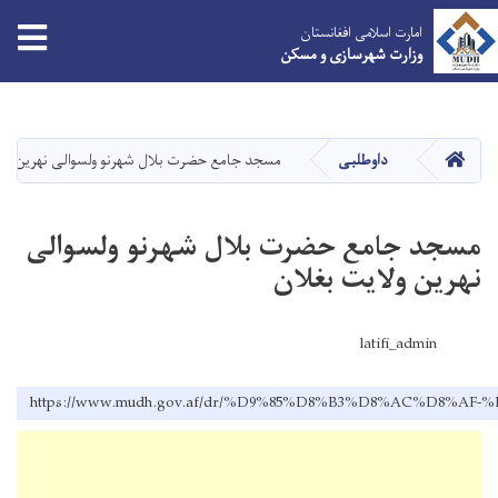
امارت اسلامی افغانستان
وزارت شهرسازی و مسکن
Skip
to
main
HOME
داوطلبی
مسجد جامع حضرت بلال شهرنو ولسوالی نهرین ولا
content
مسجد جامع حضرت بلال شهرنو ولسوالی
نهرین ولایت بغلان
latifi_admin
https://www.mudh.gov.af/dr/%D9%85%D8%B3%D8%AC%D