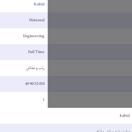
Kabul
National
Engineering
Full Time
رتب و معاش
49-90-32-010
1
kabul
وزارت شهرسازی و اراضی