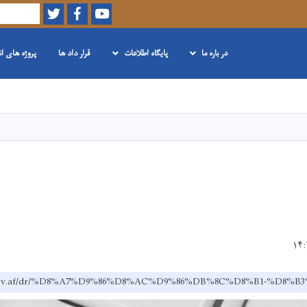
Twitter
Facebook
Youtube
Search
در باره ما
پایگاه اطلاعات
قرار داد ها
پروژه های ا
Skip
to
main
content
h.gov.af/dr/%D8%A7%D9%86%D8%AC%D9%86%DB%8C%D8%B1-%D8%