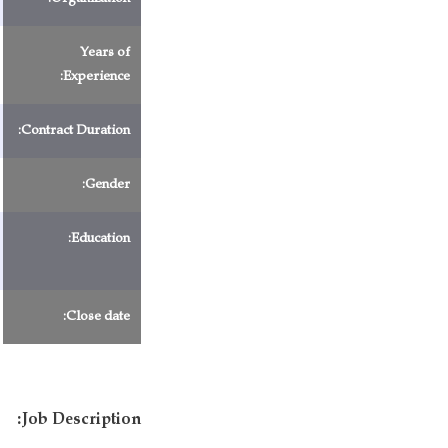
Years of
Experience:
Contract Duration:
Gender:
Education:
Close date:
Job Description: