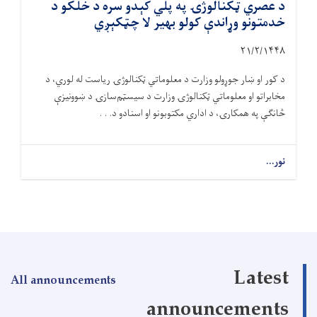
د عصري ټکنالوژۍ په پلي کېدو سره د خلکو د
خدمتونو وړاندې کولو بهیر لا چټکېږي
۲۱/۲/۱۴۴۸
د کور او ښار جوړولو وزارت د معلوماتي ټکنالوژۍ ریاست له لوري، د
مخابراتو او معلوماتي ټکنالوژۍ وزارت د سیسټم‌سازۍ د ښوونیزې
څانګې په همکارۍ، د اداري مکتوبونو او اسنادو د. . .
نور...
Latest
All announcements
announcements