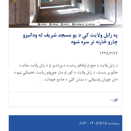
په زابل ولایت کې د یو مسجد شریف له ودانیزو
چارو څارنه تر سره شوه
۱۴۴۸/۲/
۲۲
د زابل ولایت د حج او اوقافو ریاست د وړاندیز او د زابل ولایت مقام د
حکم پر بنسټ، د زابل ولایت د کور او ښار جوړولو ریاست تخنیکي ټیم د
دای چوپان ولسوالۍ د سنان کلي د جامع جومات. . .
نور...
پنجشنبه ۱۴۰۵/۵/۱۵ - ۸:۵۲