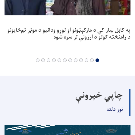
په کابل ښار کې د مارکېټونو او لوړو ودانیو د موټر تم‌ځایونو
د رامنځته کولو د ارزونې تر سره شوه
چاپي خپرونې
نور دلته