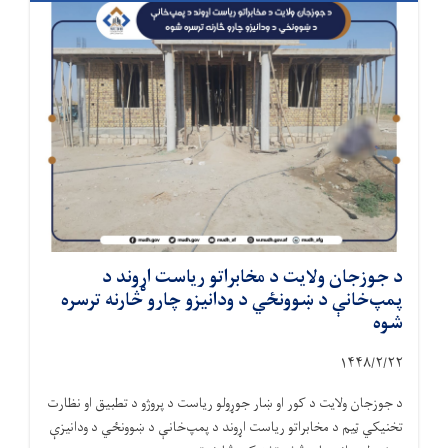
د جوزجان ولایت د مخابراتو ریاست اړوند د
پمپ‌خانې د ښوونځي د ودانیزو چارو څارنه ترسره
شوه
۱۴۴۸/۲/
۲۲
د جوزجان ولایت د کور او ښار جوړولو ریاست د پروژو د تطبیق او نظارت
تخنیکي ټیم د مخابراتو ریاست اړوند د پمپ‌خانې د ښوونځي د ودانیزې