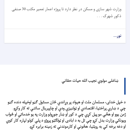
وزارت شهر سازی و مسکن در نظر دارد تا
پروژه
اعمار تعمیر مکتب 30 صنفی
ذکور شهرک . . .
نور...
ښاغلی مولوي نجیب الله حیات حقاني
د خپل خدای، مسلمان ملت او هېواد پر وړاندې ځان مسئول ګڼو اوخپله دنده ګڼو
چې د ښاري پراختیا، اقتصادي او ټولنیزې ودې او چاپېریال ساتنې ته کار وکړو.
ژمن یوو او هڅې مو پیل کړي چې د کور او ښار جوړولو وزارت په یو خدماتي او ځواب
ویونکي وزارت بدل کړو چې تل به د ابادۍ او ټولګټو پروژو د پلې کولو لپاره کار کوي
او دغه برخه کې به روڼتیا، هڅونې او کارموندنې ته زمینه برابره کړو.