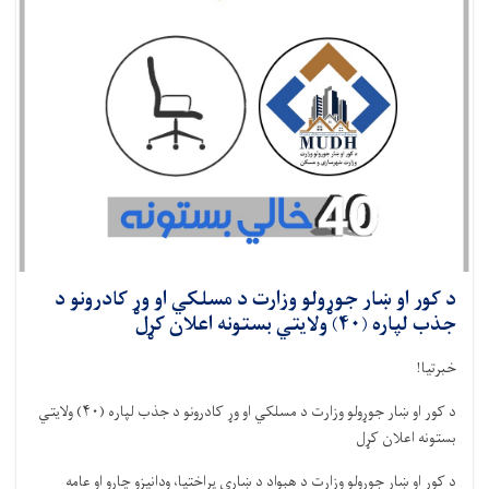
د کور او ښار جوړولو وزارت د مسلکي او وړ کادرونو د
جذب لپاره (۴۰) ولایتي بستونه اعلان کړل
خبرتیا!
د کور او ښار جوړولو وزارت د مسلکي او وړ کادرونو د جذب لپاره (
۴۰)
ولایتي
بستونه اعلان کړل
د کور او ښار جوړولو وزارت د هېواد د ښاري پراختیا، ودانیزو چارو او عامه