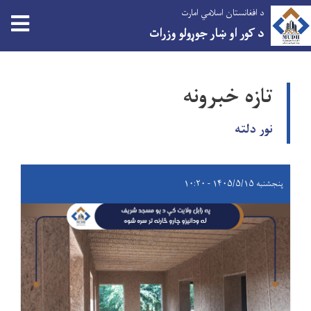
د افغانستان اسلامي امارت
د کور او ښار جوړولو وزرات
اصلي
منځپانګه
تازه خبرونه
دانګل
نور دلته
پنجشنبه ۱۴۰۵/۵/۱۵ - ۱۰:۲۰