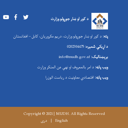
Youtube
Facebook
Twitter
د کور او ښار جوړولو وزارت
پته:
د کور او ښار جوړولو وزارت، دریم مکروریان، کابل – افغانستان
د اړیکې شمېره:
0202304475
برېښنالیک:
nfo@mudh.gov.af
i
ویب پاڼه:
د امر بالمعروف او نهې عن المنکر وزارت
ویب پاڼه:
اقتصادي معاونیت د ریاست الوزرا
Copyright © 2021 | MUDH. All Rights Reserved
English
دری