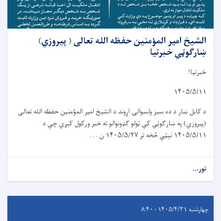
الشیخ امیر المؤمنین حفظه الله تعالی ( پیروزي)
ښارګوټي خبرتیا
خبرتیا!
۱۴۰۵/۵/۱۱
د کابل ښار د د
ه
سبز ولسوال
ۍ
اړوند د الشيخ امير المؤمنين حفظه الله تعالی
(پیروز
ي
) په ښار
ګ
و
ټي
کې ټولو گډونوالو ته خبر ورکول کېږي چې د
۱۴۰۵/۵/۱۱
نېټې څخه تر
۱۴۰۵/۵/۲۷
ن . . .
نور...
چهارشنبه ۱۴۰۵/۴/۳۱ - ۸:۴۰