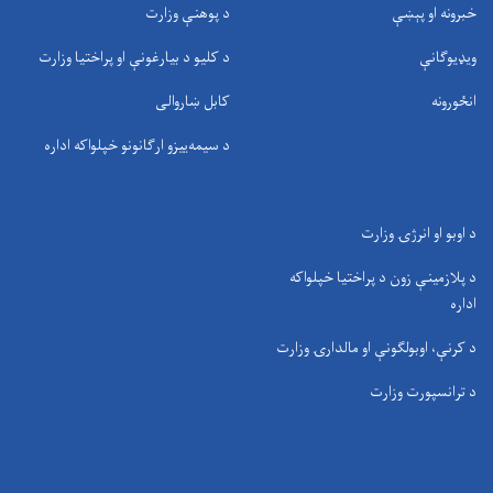
خبرونه او پېښې
د پوهنې وزارت
ویډیوګانې
د کلیو د بیارغونې او پراختیا وزارت
انځورونه
کابل ښاروالی
د سيمه‌ييزو ارګانونو خپلواکه اداره
د اوبو او انرژۍ وزارت
د پلازمینې زون د پراختیا خپلواکه
اداره
د کرنې، اوبولګونې او مالدارۍ وزارت
د ترانسپورت وزارت