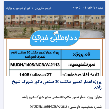
شنبه ۱۴۰۵/۴/۲۷ - ۱۰:۲۵
درېيم مکروریان، د کور او ښارجوړولو وزارت
پروژه اعمار تعمیر مکتب 30 صنفی ذکور شهرک شیخ
زاهد
عنوان
:
پروژه اعمار تعمیر مکتب 30 صنفی ذکور شهرک شیخ زاهد
شماره تشخیصیه داوطلبی :
MUDH/1405/NCB/W-2113