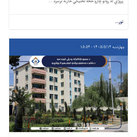
پروژې له روانو چارو څخه تخنیکي څارنه ترسره. . .
نور...
چهارشنبه ۱۴۰۵/۵/۱۴ - ۱۵:۵۴