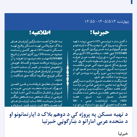
چهارشنبه ۱۴۰۵/۵/۱۴ - ۱۳:۵۵
د تهیه مسکن په پروژه کې د دوهم بلاک د اپارتمانونو او
د متحده عربي اماراتو د ښارګوټي خبرتیا
خبرتیا