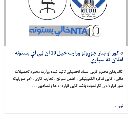
د کور او ښار جوړولو وزارت خپل 10 ان ټي اې بستونه
اعلان ته سپاري
کاندیدان محترم کاپی اسناد تحصیلی تائید شده وزارت محترم تحصیلات
عالی ، کاپی تذکره الکترونیکی ، خلص سوانح ، تجارب کاری ، (در صورتیکه
طور قراردادی کار نموده باشد کاپی قرارد اد ها و تصادیق
. . .
نور...