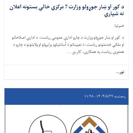
د کور او ښار جوړولو وزارت 7 مرکزي خالي بستونه اعلان
ته شپاري
خبرتیا
د کور او ښار جوړولو وزارت د چارو ادارې عمومي ریاست، د اداري اصلاحاتو
او ملکي خدمتونو ریاست، د تعییناتو د آسانتیاوو برابرولو او ولایتونو د چارو د
همغږۍ ریاست په همکارۍ، کار وړ . . .
نور...
پنجشنبه ۱۴۰۴/۸/۲۹ - ۱۱:۲۸