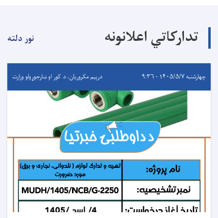
تدارکاتي اعلانونه
نور دلته
چهارشنبه ۱۴۰۵/۵/۷ - ۹:۳۶
درېيم مکروریان، د کور او ښارجوړولو وزارت