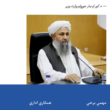
د کور او ښار جوړولو وزارت وزیر
مهمې برخې
همکارې ادارې