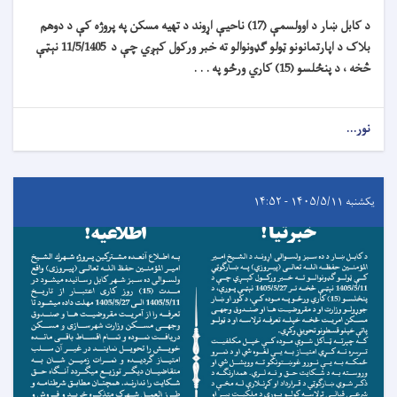
د کابل ښار د اوولسمې (17) ناحیې اړوند د تهیه مسکن په پروژه کې د دوهم
بلاک د اپارتمانونو ټولو ګډونوالو ته خبر ورکول کېږي چې د 11/5/1405 نېټې
څخه ، د پنځلسو (15) کاري ورځو په . . .
نور...
یکشنبه ۱۴۰۵/۵/۱۱ - ۱۴:۵۲