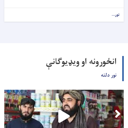
نور...
انځورونه او ویډیوګانې
نور دلته