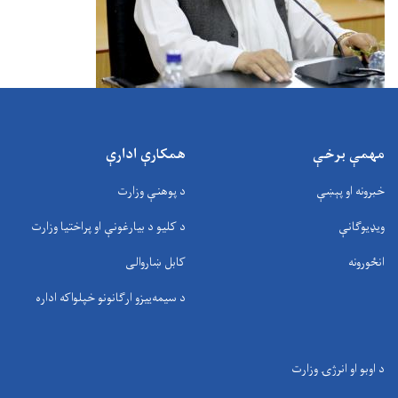
مهمې برخې
همکارې ادارې
خبرونه او پېښې
د پوهنې وزارت
ویډیوګانې
د کلیو د بیارغونې او پراختیا وزارت
انځورونه
کابل ښاروالی
د سيمه‌ييزو ارګانونو خپلواکه اداره
د اوبو او انرژۍ وزارت