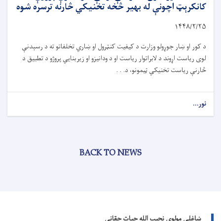
کانکرېټ اچونې له بهیر څخه تخنیکي څارنه ترسره شوه
۱۴۴۸/۲/
۲۵
د کور او ښار جوړولو وزارت د کیفیت کنټرول او ښاري تخلفاتو ته د رسېدنې
لوی ریاست اړوند د لابراتوار ریاست او د ودانیزو او زیربنایي پروژو د تطبیق د
څارنې ریاست تخنیکي ټیمونو، د. . .
نور...
BACK TO NEWS
ښاغلی مولوي نجیب الله حیات حقاني