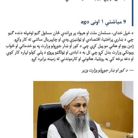
9 میاشتې ۱ اونی ago
د خپل خدای، مسلمان ملت او هېواد پر وړاندې ځان مسئول ګڼو اوخپله دنده ګڼو
چې د ښاري پراختیا، اقتصادي او ټولنیزې ودې او چاپېریال ساتنې ته کار وکړو.
ژمن یوو او هڅې مو پیل کړي چې د کور او ښار جوړولو وزارت په یو خدماتي او ځواب
ویونکي وزارت بدل کړو چې تل به د ابادۍ او ټولګټو پروژو د پلې کولو لپاره کار کوي
او دغه برخه کې به روڼتیا، هڅونې او کارموندنې ته زمینه برابره کړو.
د کور او ښار جوړولو وزارت وزیر