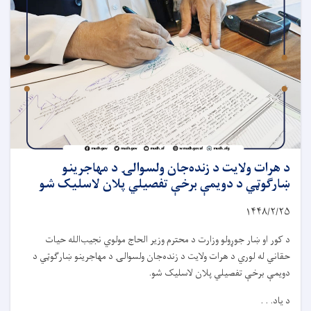
د هرات ولایت د زنده‌جان ولسوالۍ د مهاجرینو
ښارګوټي د دویمې برخې تفصیلي پلان لاسلیک شو
۱۴۴۸/۲/۲۵
د کور او ښار جوړولو وزارت د محترم وزیر الحاج مولوي نجیب‌الله حیات
حقاني له لوري د هرات ولایت د زنده‌جان ولسوالۍ د مهاجرینو ښارګوټي د
دویمې برخې تفصیلي پلان لاسلیک شو.
د یاد. . .