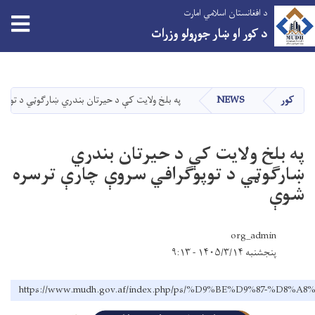
د افغانستان اسلامي امارت
tion
د کور او ښار جوړولو وزرات
اصلي
منځپانګه
دانګل
کور
NEWS
په بلخ ولایت کې د حیرتان بندري ښارګوټي د توپ
په بلخ ولایت کې د حیرتان بندري
ښارګوټي د توپوګرافي سروې چارې ترسره
شوې
org_admin
پنجشنبه ۱۴۰۵/۳/۱۴ - ۹:۱۳
https://www.mudh.gov.af/index.php/ps/%D9%BE%D9