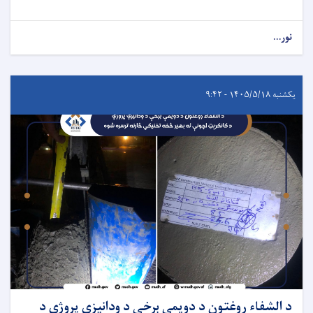
نور...
یکشنبه ۱۴۰۵/۵/۱۸ - ۹:۴۲
د الشفاء روغتون د دویمې برخې د ودانیزې پروژې د