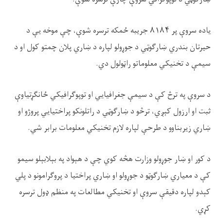
یاده سروې پر
۸۱۸۴
جریبه ځمکه ترسره شوې، چې موخه یې د
حیرتان بندري ښارګوټي د جوړولو لپاره د ښاري پلان چمتو کول او د
سیمې د تخنیکي معلوماتو راټولول دي.
د سروې په ترڅ کې د سیمې جغرافیایي او توپوګرافیکي ځانګړتیاوې
ثبت او ارزول کېږي، ترڅو د ښارګوټي د راتلونکو پراختیایي پروژو او
ښاري زیربناوو د طرحې لپاره لازم تخنیکي معلومات برابر شي.
د کور او ښار جوړولو وزارت هڅه کوي چې د هېواد په بېلابېلو سیمو
کې د معیاري ښارګوټو د جوړولو او ښاري پراختیا د پروګرامونو د پلي
کېدو لپاره دقیقې سروې او تخنیکي مطالعات په منظم ډول ترسره
کړي.