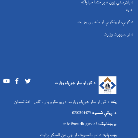
د پلازمینې زون د پراختیا خپلواکه
اداره
د کرنې، اوبولګونې او مالدارۍ وزارت
د ترانسپورت وزارت
Youtube
Facebook
Twitter
د کور او ښار جوړولو وزارت
پته:
د کور او ښار جوړولو وزارت، دریم مکروریان، کابل – افغانستان
د اړیکې شمېره:
0202304475
برېښنالیک:
nfo@mudh.gov.af
i
ویب پاڼه:
د امر بالمعروف او نهې عن المنکر وزارت