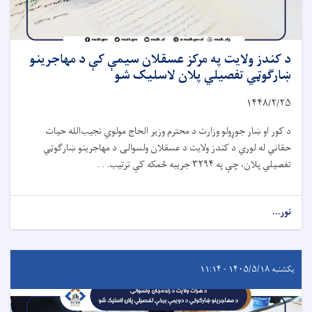
د کندز ولایت په مرکز عسقلان سیمې کې د مهاجرینو
ښارګوټي تفصیلي پلان لاسلیک شو
۱۴۴۸/۲/۲۵
د کور او ښار جوړولو وزارت د محترم وزیر الحاج مولوي نجیب‌الله حیات
حقاني له لوري د کندز ولایت د عسقلان ولسوالۍ د مهاجرینو ښارګوټي
تفصیلي پلان، چې په
۳۲۹۴
جریبه ځمکه کې ترتیب. . .
نور...
یکشنبه ۱۴۰۵/۵/۱۸ - ۱۱:۱۴