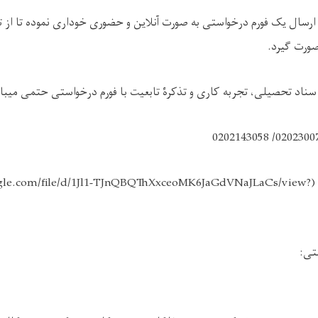
 ارسال یک فورم درخواستی به صورت آنلاین و حضوری خوداری نموده تا از ت
ورت گیرد.
ناد تحصیلی، تجربه کاری و تذکرۀ تابعیت با فورم درخواستی حتمی میبا
(
oogle.com/file/d/1Jl1-TJnQBQThXxceoMK6JaGdVNaJLaCs/view?
تی: