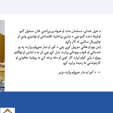
د خپل خدای، مسلمان ملت او هېواد پر وړاندې ځان مسئول ګڼو
اوخپله دنده ګڼو چې د ښاري پراختیا، اقتصادي او ټولنیزې ودې او
چاپېریال ساتنې ته کار وکړو.
ژمن یوو او هڅې مو پیل کړي چې د کور او ښار جوړولو وزارت په یو
خدماتي او ځواب ویونکي وزارت بدل کړو چې تل به د ابادۍ او ټولګټو
پروژو د پلې کولو لپاره کار کوي او دغه برخه کې به روڼتیا، هڅونې او
کارموندنې ته زمینه برابره کړو.
د کور او ښار جوړولو وزارت وزیر