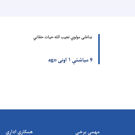
ښاغلی مولوي نجیب الله حیات حقاني
9 میاشتې ۱ اونی ago
مهمې برخې
همکارې ادارې