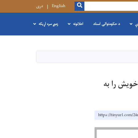
SEARCH
English
دری
ې
د حکومتوالۍ اسناد
اعلانونه
زموږ سره اړیکه
بود مرکزی خویش را به
https://tinyurl.com/24