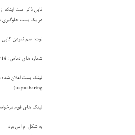
قابل ذکر است اینکه از
در یک بست جلوگیری ص
نوت: ضم نمودن کاپی اس
شماره های تماس: 0202300714/ 0202143058
لینک بست اعلان شده: 
)
usp=sharing
لینک های فورم درخواس
به شکل ام اس ورد