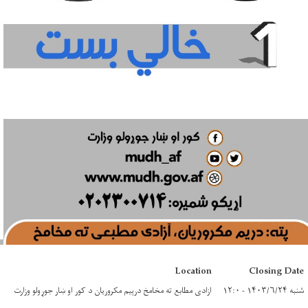
Location
Closing Date
شنبه ۱۴۰۳/۶/۲۴ - ۱۲:۰
ازادی مطابع ته مخامخ درېيم مکروریان د کور او ښار جوړولو وزارت