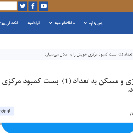
Twitter
Facebook
Youtube
لټون
زموږ په اړه
د اطلاعاتو خونه
قراردادونه
انکشافي پروژ
اصلي
منځپانګه
دانګل
 اعلان می‌سپارد.
وزارت شهرسازی و مسکن به تعداد (1) بست کم
.
rgtpql