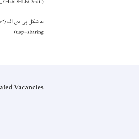
NG_YHz6DHLBG/edit
(
به شکل پی دی اف (
w?
)
usp=sharing
ated Vacancies