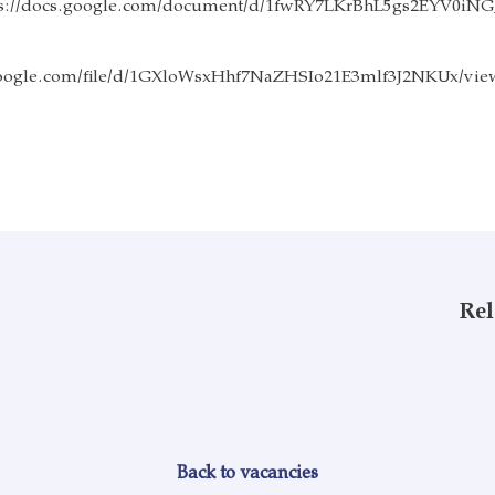
ps://docs.google.com/document/d/1fwRY7LKrBhL5gs2EYV0i
.google.com/file/d/1GXloWsxHhf7NaZHSIo21E3mlf3J2NKUx/vie
Rel
Back to vacancies