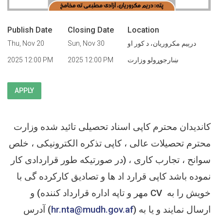
Publish Date
Closing Date
Location
درېيم مکروریان، د کور او
Sun, Nov 30
Thu, Nov 20
ښارجوړولو وزارت
2025 12:00 PM
2025 12:00 PM
APPLY
کاندیدان محترم کاپی اسناد تحصیلی تائید شده وزارت
محترم تحصیلات عالی ، کاپی تذکره الکترونیکی ، خلص
سوانح ، تجارب کاری ، (در صورتیکه طور قراردادی کار
نموده باشد کاپی قرارد اد ها و تصادیق کارکرده گی با
مهر و تاپه اداره قرارداد کننده) و CV خویش را به
) ارسال نمایند و یا به
hr.nta@mudh.gov.af
آدرس (