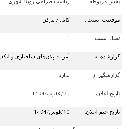
بخش مربوطه:
ریاست
طراحی روبنا شهری
موقعیت بست :
کابل / مرکز
تعداد بست :
1
گزارشده به:
آمریت پلان‌های ساختاری و انک
گزارش­گیر از:
ندارد
تاریخ اعلان :
29/عقرب/1404
تاریخ ختم اعلان:
10/قوس/1404