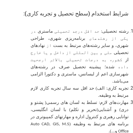
شرایط استخدام (سطح تحصیل و تجربه کاری):
رشته تحصیلی:
حد اقل درجه تحصیلی
ماستری
در
یکی از رشته
های
برنامه‌ریزی شهری، طراحی
شهری، و سایر رشته‌های مرتبط به بست
از
نهادهای
تحصیلی
ملی و
بین المللی از داخل و
یا خارج
از
کشور
،
به درجات تحصیلی بالاتر ارجحیت
داده
شده؛ پیشینه تحصیل صرف در رشته‌های
شهرسازی اعم از لیسانس، ماستری و دکتورا الزامی
می‌باشد
.
تجربه کاری:
الف) حد اقل سه سال تجربه کاری لازم
مرتبط به وظیفه.
مهارت‌های لازم:
تسلط به لسان های رسمی( پشتو و
دری) و آشنایی(تحریر و تکلم) با لسان انگلیسی،
توانایی رهبری و کنترول اداره و مهارتهای کمپیوتری در
برنامه های مرتبط به وظیفه (
Auto CAD, GIS, M.S
و...)
.
Office