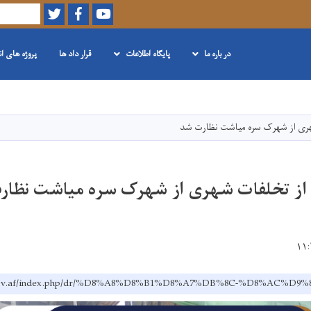
Twitter
Facebook
Youtube
Search
در باره ما
پایگاه اطلاعات
قرار داد ها
پروژه های ا
Skip
to
main
هری از شهرک سره میاشت نظارت شد
content
 از تخلفات شهری از شهرک سره میاشت نظار
dh.gov.af/index.php/dr/%D8%A8%D8%B1%D8%A7%DB%8C-%D