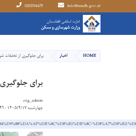
0202304475
info@mudh.gov.af
Main navigation
امارت اسلامی افغانستان
امارت اسلامی افغانستان
وزارت شهرسازی و مسکن
وزارت شهرسازی و مسکن
HOME
اخبار
برای جلوگیری از تخلفات ش
برای جلوگیری
org_admin
چهارشنبه ۱۴۰۵/۴/۱۷ - ۱۱:۴۹
8%AC%D9%84%D9%88%DA%AF%DB%8C%D8%B1%DB%8C-%D8%A7%D8