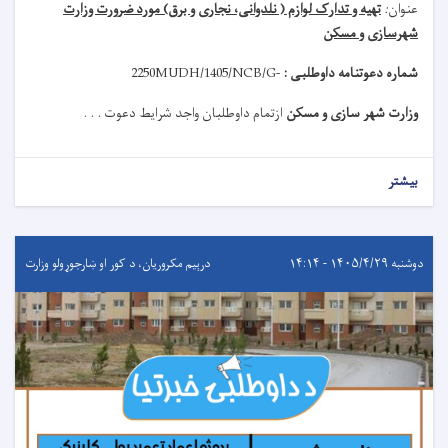
عنوان
:
تهیه و تدارک لوازم ( نلدوانی، نجاری و برق) مورد ضرورت وزارت
شهرسازی و مسکن
شماره دعوتنامه داوطلبی :
MUDH/1405/NCB/G-
2250
وزارت شهر سازی و مسکن
ازتمام داوطلبان واجد شرایط دعوت . . .
بیشتر
دوشنبه ۱۴۰۵/۴/۲۹ - ۱۴:۱۴
درېيم مکروریان، د کور او ښارجوړولو وزارت