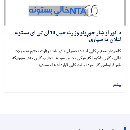
د کور او ښار جوړولو وزارت خپل 10 ان ټي اې بستونه
اعلان ته سپاري
کاندیدان محترم کاپی اسناد تحصیلی تائید شده وزارت محترم تحصیلات
عالی ، کاپی تذکره الکترونیکی ، خلص سوانح ، تجارب کاری ، (در صورتیکه
طور قراردادی کار نموده باشد کاپی قرارد اد ها و تصادیق
. . .
بیشتر