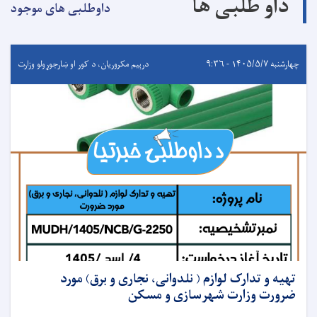
داو طلبی ها
داوطلبی های موجود
چهارشنبه ۱۴۰۵/۵/۷ - ۹:۳۶
درېيم مکروریان، د کور او ښارجوړولو وزارت
تهیه و تدارک لوازم ( نلدوانی، نجاری و برق) مورد
ضرورت وزارت شهرسازی و مسکن