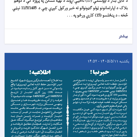
د کابل ښار د اوولسمې (17) ناحیې اړوند د تهیه مسکن په پروژه کې د دوهم
بلاک د اپارتمانونو ټولو ګډونوالو ته خبر ورکول کېږي چې د 11/5/1405 نېټې
څخه ، د پنځلسو (15) کاري ورځو په . . .
بیشتر
یکشنبه ۱۴۰۵/۵/۱۱ - ۱۴:۵۲