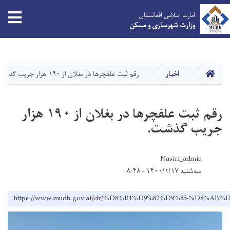
tion
امارت اسلامی افغانستان
وزارت شهرسازی و مسکن
Skip
to
main
HOME
اخبار
رقم ثبت علفچرها در بغلان از ۱۹۰ هزار جریب گذشت.
content
رقم ثبت علفچرها در بغلان از ۱۹۰ هزار
جریب گذشت.
Nasiri_admin
سه‌شنبه ۱۴۰۰/۱/۱۷ - ۸:۴۸
https://www.mudh.gov.af/dr/%D8%B1%D9%82%D9%85-%