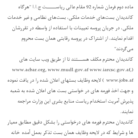
ماده دوم فرمان شماره 92 مقام عالی ریاســــــت ج.ا.ا "هرگاه
کاندیدان بست‌های خدمات ملکی، بست‌های نظامی و غیر خدمات
ملکی، در جریان پروسه تعیینات با استفاده از واسطه در تقررشان
اقدام نمایند، از اشتراک در پروسه رقابتی همان بست محروم
می‌گردند"
کاندیدان محترم مکلف هســـتند تا از طریق ویب سایت های
(www.acbar.org, www.mudl.gov.af www.iarcsc.gov.af,
www.jobs.af ) لایحه وظایف بستهای اعلان شده را در یافت نموده
و جهت اخذ فورمه های در خواستی بست های اعلان شده به شعبه
پذیرش آمریت استخدام ریاست منابع بشری این وزارت مراجعه
نمایند.
کاندیدان محترم فورمه های درخواستی را بشکل دقیق مطابق معیار
ها و شرایط که در لایحه وظایف همان بست تذکر بعمل آمده خانه