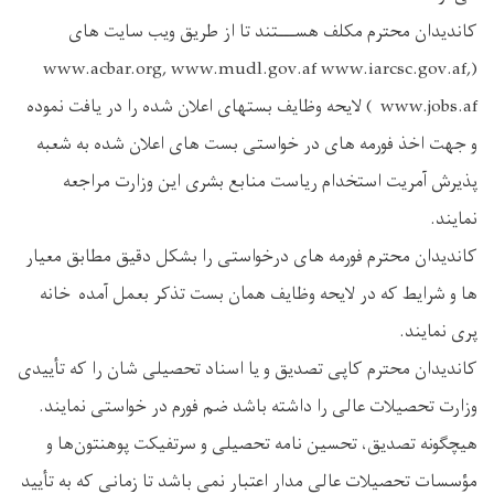
کاندیدان محترم مکلف هســـتند تا از طریق ویب سایت های
(www.acbar.org, www.mudl.gov.af www.iarcsc.gov.af,
www.jobs.af ) لایحه وظایف بستهای اعلان شده را در یافت نموده
و جهت اخذ فورمه های در خواستی بست های اعلان شده به شعبه
پذیرش آمریت استخدام ریاست منابع بشری این وزارت مراجعه
نمایند.
کاندیدان محترم فورمه های درخواستی را بشکل دقیق مطابق معیار
ها و شرایط که در لایحه وظایف همان بست تذکر بعمل آمده خانه
پری نمایند.
کاندیدان محترم کاپی تصدیق و یا اسناد تحصیلی ‌شان را که تأییدی
وزارت تحصیلات عالی را داشته باشد ضم فورم در خواستی نمایند.
هیچگونه تصدیق، تحسین ‌نامه تحصیلی و سرتفیکت پوهنتون‌ها و
مؤسسات تحصیلات عالی مدار اعتبار نمی ‌باشد تا زمانی که به تأیید