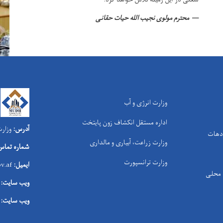
محترم مولوی نجیب الله حیات حقانی
وزارت انرژی و آب
اداره مستقل انکشاف زون پایتخت
آدرس:
وزارت
 دهات
وزارت زراعت، آبیاری و مالداری
شماره تماس
وزارت ترانسپورت
ایمیل:
v.af
ی محلی
ویب سایت:
ویب سایت: