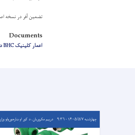
تضمین آفر در نسخه اص
Documents
اعمار کلینیک BHC در قریه غرمی ولسوالی سپیره ولایت خوست
چهارشنبه ۱۴۰۵/۵/۷ - ۹:۳۶
درېيم مکروریان، د کور او ښارجوړولو وزار