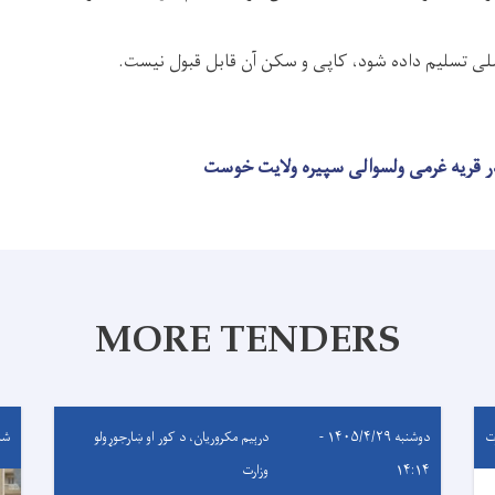
لی تسلیم داده شود، کاپی و سکن آن قابل قبول نیست.
MORE TENDERS
ت
دوشنبه ۱۴۰۵/۴/۲۹ -
درېيم مکروریان، د کور او ښارجوړولو
شنبه ۴/۲۷
۱۴:۱۴
وزارت