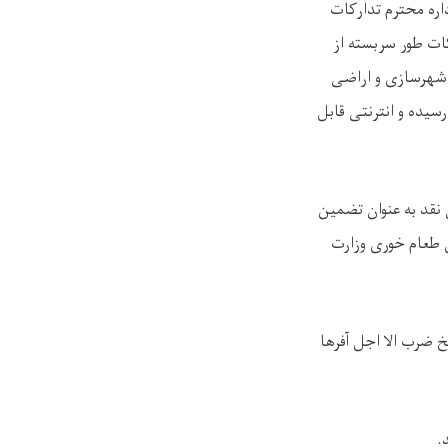
 اداره محترم تدارکات
ات طور سربسته از
۱۴ به ریاست تدارکات وزارت شهرسازی و اراضی
رسیده و انترنتی قابل
انی ) میباشد پول نقد به عنوان تضمین
 ساعت ۰۲:۰۰ بعد از ظهر مورخ ۲۲ سرطان ۱۴۰۰ در صالون طعام خوری وزارت
عتبار افر باشد، یعنی مدت ۱۱۸ روز بعد از تاریخ ضرب الا اجل آفرها
.