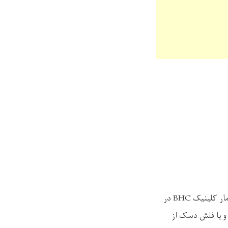
مار کلینیک
BHC
در
 و یا فلش دسک از