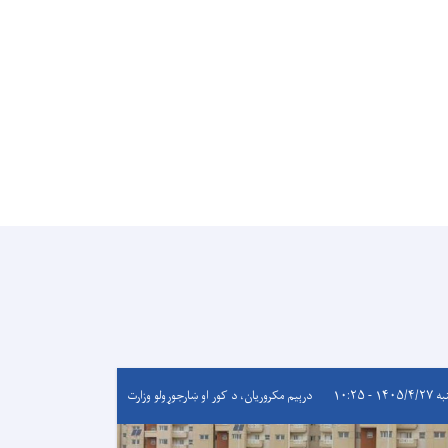
۱۴۰۵/ - ۱۰:۲۵
درېيم مکروریان، د کور او ښارجوړولو وزارت