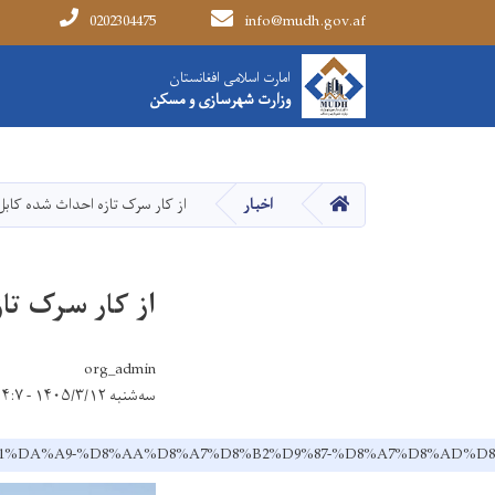
0202304475
info@mudh.gov.af
Main navigation
امارت اسلامی افغانستان
امارت اسلامی افغانستان
وزارت شهرسازی و مسکن
وزارت شهرسازی و مسکن
HOME
اخبار
از کار سرک تازه احداث شده کابل
از کار سرک تا
org_admin
سه‌شنبه ۱۴۰۵/۳/۱۲ - ۱۴:۷
B3%D8%B1%DA%A9-%D8%AA%D8%A7%D8%B2%D9%87-%D8%A7%D8