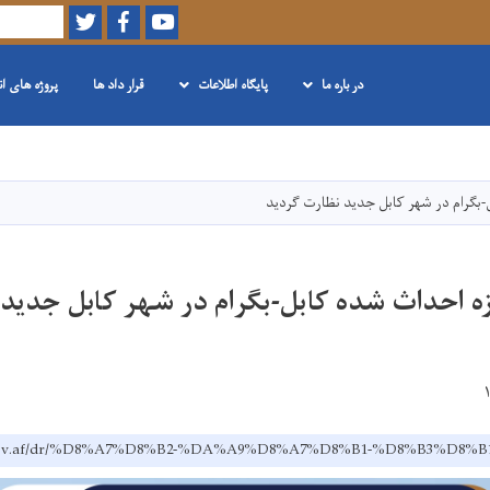
Twitter
Facebook
Youtube
Search
در باره ما
پایگاه اطلاعات
قرار داد ها
پروژه های ا
Skip
to
main
-بگرام در شهر کابل جدید نظارت گردید
content
زه احداث شده کابل-بگرام در شهر کابل جدید 
dh.gov.af/dr/%D8%A7%D8%B2-%DA%A9%D8%A7%D8%B1-%D8%