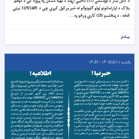
د کابل ښار د اوولسمې (17) ناحیې اړوند د تهیه مسکن په پروژه کې د دوهم
بلاک د اپارتمانونو ټولو ګډونوالو ته خبر ورکول کېږي چې د 11/5/1405 نېټې
څخه ، د پنځلسو (15) کاري ورځو په . . .
بیشتر
یکشنبه ۱۴۰۵/۵/۱۱ - ۱۴:۵۲