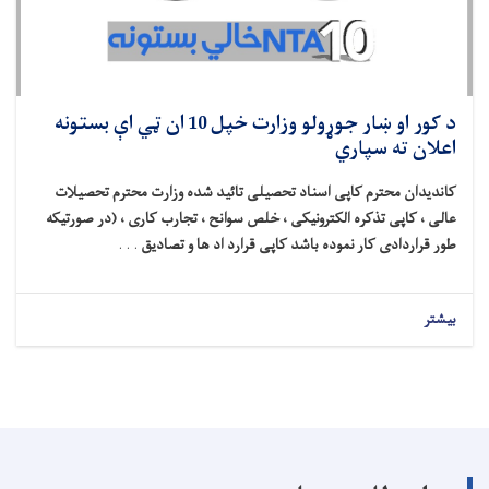
د کور او ښار جوړولو وزارت خپل 10 ان ټي اې بستونه
اعلان ته سپاري
کاندیدان محترم کاپی اسناد تحصیلی تائید شده وزارت محترم تحصیلات
عالی ، کاپی تذکره الکترونیکی ، خلص سوانح ، تجارب کاری ، (در صورتیکه
طور قراردادی کار نموده باشد کاپی قرارد اد ها و تصادیق
. . .
بیشتر