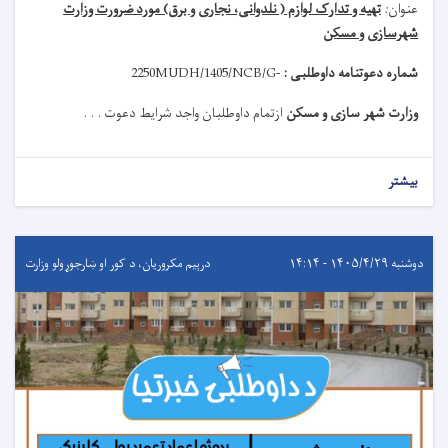
عنوان
:
تهیه و تدارک لوازم ( نلدوانی، نجاری و برق) مورد ضرورت وزارت
شهرسازی و مسکن
شماره دعوتنامه داوطلبی :
MUDH/1405/NCB/G-
2250
وزارت شهر سازی و مسکن
ازتمام داوطلبان واجد شرایط دعوت . . .
بیشتر
دوشنبه ۱۴۰۵/۴/۲۹ - ۱۴:۱۴
درېيم مکروریان، د کور او ښارجوړولو وزارت