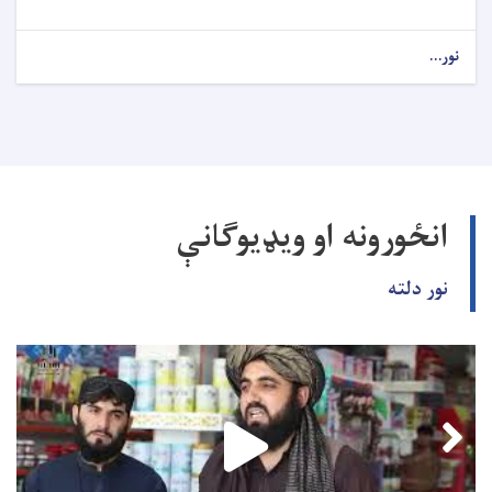
نور...
انځورونه او ویډیوګانې
نور دلته