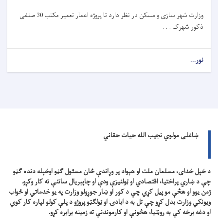
وزارت شهر سازی و مسکن در نظر دارد تا
پروژه
اعمار تعمیر مکتب 30 صنفی
ذکور شهرک . . .
نور...
ښاغلی مولوي نجیب الله حیات حقاني
د خپل خدای، مسلمان ملت او هېواد پر وړاندې ځان مسئول ګڼو اوخپله دنده ګڼو
چې د ښاري پراختیا، اقتصادي او ټولنیزې ودې او چاپېریال ساتنې ته کار وکړو.
ژمن یوو او هڅې مو پیل کړي چې د کور او ښار جوړولو وزارت په یو خدماتي او ځواب
ویونکي وزارت بدل کړو چې تل به د ابادۍ او ټولګټو پروژو د پلې کولو لپاره کار کوي
او دغه برخه کې به روڼتیا، هڅونې او کارموندنې ته زمینه برابره کړو.