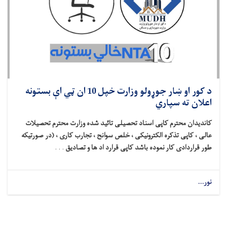
د کور او ښار جوړولو وزارت خپل 10 ان ټي اې بستونه
اعلان ته سپاري
کاندیدان محترم کاپی اسناد تحصیلی تائید شده وزارت محترم تحصیلات
عالی ، کاپی تذکره الکترونیکی ، خلص سوانح ، تجارب کاری ، (در صورتیکه
طور قراردادی کار نموده باشد کاپی قرارد اد ها و تصادیق
. . .
نور...