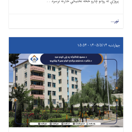
پروژې له روانو چارو څخه تخنیکي څارنه ترسره. . .
نور...
چهارشنبه ۱۴۰۵/۵/۱۴ - ۱۵:۵۴