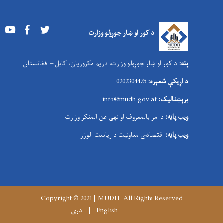
Youtube
Facebook
Twitter
د کور او ښار جوړولو وزارت
پته:
د کور او ښار جوړولو وزارت، دریم مکروریان، کابل – افغانستان
د اړیکې شمېره:
0202304475
برېښنالیک:
nfo@mudh.gov.af
i
ویب پاڼه:
د امر بالمعروف او نهې عن المنکر وزارت
ویب پاڼه:
اقتصادي معاونیت د ریاست الوزرا
Copyright © 2021 | MUDH. All Rights Reserved
English
دری