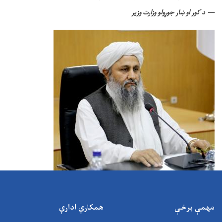
د کور او ښار جوړولو وزارت وزیر
مهمې برخې
همکارې ادارې