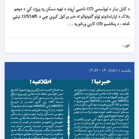
د کابل ښار د اوولسمې (17) ناحیې اړوند د تهیه مسکن په پروژه کې د دوهم
بلاک د اپارتمانونو ټولو ګډونوالو ته خبر ورکول کېږي چې د 11/5/1405 نېټې
څخه ، د پنځلسو (15) کاري ورځو په . . .
نور...
یکشنبه ۱۴۰۵/۵/۱۱ - ۱۴:۵۲