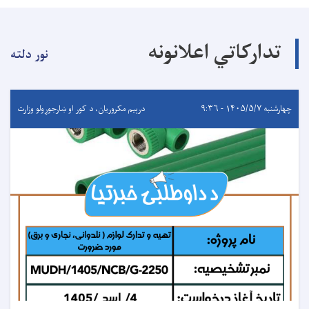
تدارکاتي اعلانونه
نور دلته
چهارشنبه ۱۴۰۵/۵/۷ - ۹:۳۶
درېيم مکروریان، د کور او ښارجوړولو وزارت