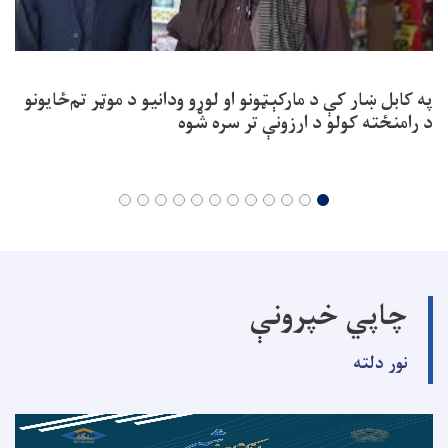
په کابل ښار کې د مارکېټونو او لوړو ودانیو د موټر تم‌ځایونو
د رامنځته کولو د ارزونې تر سره شوه
چاپي خپرونې
نور دلته