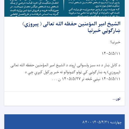
الشیخ امیر المؤمنین حفظه الله تعالی ( پیروزي)
ښارګوټي خبرتیا
خبرتیا!
۱۴۰۵/۵/۱۱
د کابل ښار د د
ه
سبز ولسوال
ۍ
اړوند د الشيخ امير المؤمنين حفظه الله تعالی
(پیروز
ي
) په ښار
ګ
و
ټي
کې ټولو گډونوالو ته خبر ورکول کېږي چې د
۱۴۰۵/۵/۱۱
نېټې څخه تر
۱۴۰۵/۵/۲۷
ن . . .
نور...
چهارشنبه ۱۴۰۵/۴/۳۱ - ۸:۴۰