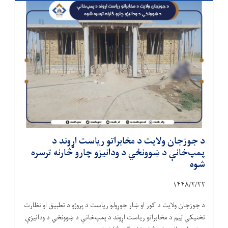
د جوزجان ولایت د مخابراتو ریاست اړوند د
پمپ‌خانې د ښوونځي د ودانیزو چارو څارنه ترسره
شوه
۱۴۴۸/۲/
۲۲
د جوزجان ولایت د کور او ښار جوړولو ریاست د پروژو د تطبیق او نظارت
تخنیکي ټیم د مخابراتو ریاست اړوند د پمپ‌خانې د ښوونځي د ودانیزې