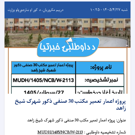
شنبه ۱۴۰۵/۴/۲۷ - ۱۰:۲۵
درېيم مکروریان، د کور او ښارجوړولو وزارت
پروژه اعمار تعمیر مکتب 30 صنفی ذکور شهرک شیخ
زاهد
عنوان
:
پروژه اعمار تعمیر مکتب 30 صنفی ذکور شهرک شیخ زاهد
شماره تشخیصیه داوطلبی :
MUDH/1405/NCB/W-2113