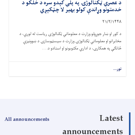
د عصري ټکنالوژۍ په پلي کېدو سره د خلکو د
خدمتونو وړاندې کولو بهیر لا چټکېږي
۲۱/۲/۱۴۴۸
د کور او ښار جوړولو وزارت د معلوماتي ټکنالوژۍ ریاست له لوري، د
مخابراتو او معلوماتي ټکنالوژۍ وزارت د سیسټم‌سازۍ د ښوونیزې
څانګې په همکارۍ، د اداري مکتوبونو او اسنادو د. . .
نور...
Latest
All announcements
announcements