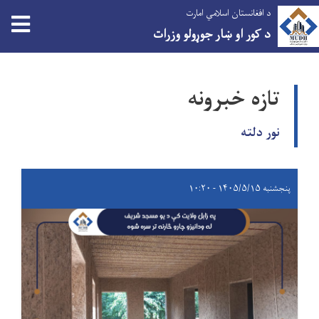
د افغانستان اسلامي امارت
tion
د کور او ښار جوړولو وزرات
اصلي
منځپانګه
تازه خبرونه
دانګل
نور دلته
پنجشنبه ۱۴۰۵/۵/۱۵ - ۱۰:۲۰