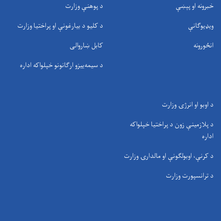
خبرونه او پېښې
د پوهنې وزارت
ویډیوګانې
د کلیو د بیارغونې او پراختیا وزارت
انځورونه
کابل ښاروالی
د سيمه‌ييزو ارګانونو خپلواکه اداره
د اوبو او انرژۍ وزارت
د پلازمینې زون د پراختیا خپلواکه
اداره
د کرنې، اوبولګونې او مالدارۍ وزارت
د ترانسپورت وزارت