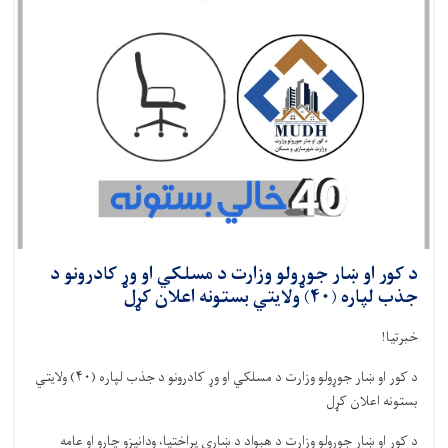
د کور او ښار جوړولو وزارت د مسلکي او وړ کادرونو د
جذب لپاره (۴۰) ولایتي بستونه اعلان کړل
خبرتیا!
د کور او ښار جوړولو وزارت د مسلکي او وړ کادرونو د جذب لپاره (
۴۰)
ولایتي
بستونه اعلان کړل
د کور او ښار جوړولو وزارت د هېواد د ښاري پراختیا، ودانیزو چارو او عامه