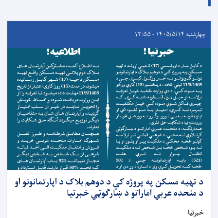
چهارشنبه ۱۴۰۵/۵/۱۴ - ۱۳:۵۵
د تهیه مسکن په پروژه کې د دوهم بلاک د اپارتمانونو او
د متحده عربي اماراتو د ښارګوټي خبرتیا
خبرتیا