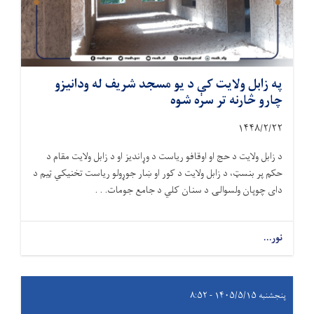
په زابل ولایت کې د یو مسجد شریف له ودانیزو
چارو څارنه تر سره شوه
۱۴۴۸/۲/
۲۲
د زابل ولایت د حج او اوقافو ریاست د وړاندیز او د زابل ولایت مقام د
حکم پر بنسټ، د زابل ولایت د کور او ښار جوړولو ریاست تخنیکي ټیم د
دای چوپان ولسوالۍ د سنان کلي د جامع جومات. . .
نور...
پنجشنبه ۱۴۰۵/۵/۱۵ - ۸:۵۲