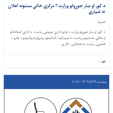
د کور او ښار جوړولو وزارت 7 مرکزي خالي بستونه اعلان
ته شپاري
خبرتیا
د کور او ښار جوړولو وزارت د چارو ادارې عمومي ریاست، د اداري اصلاحاتو
او ملکي خدمتونو ریاست، د تعییناتو د آسانتیاوو برابرولو او ولایتونو د چارو د
همغږۍ ریاست په همکارۍ، کار وړ . . .
نور...
پنجشنبه ۱۴۰۴/۸/۲۹ - ۱۱:۲۸