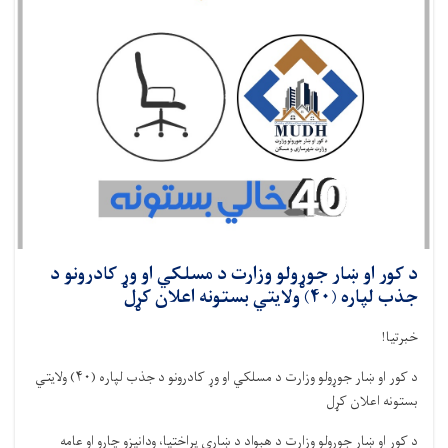
د کور او ښار جوړولو وزارت د مسلکي او وړ کادرونو د
جذب لپاره (۴۰) ولایتي بستونه اعلان کړل
خبرتیا!
د کور او ښار جوړولو وزارت د مسلکي او وړ کادرونو د جذب لپاره (
۴۰)
ولایتي
بستونه اعلان کړل
د کور او ښار جوړولو وزارت د هېواد د ښاري پراختیا، ودانیزو چارو او عامه