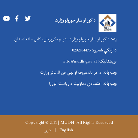
Youtube
Facebook
Twitter
د کور او ښار جوړولو وزارت
پته:
د کور او ښار جوړولو وزارت، دریم مکروریان، کابل – افغانستان
د اړیکې شمېره:
0202304475
برېښنالیک:
nfo@mudh.gov.af
i
ویب پاڼه:
د امر بالمعروف او نهې عن المنکر وزارت
ویب پاڼه:
اقتصادي معاونیت د ریاست الوزرا
Copyright © 2021 | MUDH. All Rights Reserved
English
دری