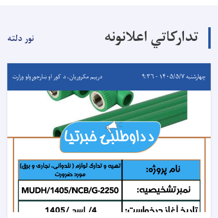
تدارکاتي اعلانونه
نور دلته
چهارشنبه ۱۴۰۵/۵/۷ - ۹:۳۶
درېيم مکروریان، د کور او ښارجوړولو وزارت