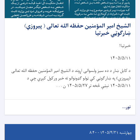
الشیخ امیر المؤمنین حفظه الله تعالی ( پیروزي)
ښارګوټي خبرتیا
خبرتیا!
۱۴۰۵/۵/۱۱
د کابل ښار د د
ه
سبز ولسوال
ۍ
اړوند د الشيخ امير المؤمنين حفظه الله تعالی
(پیروز
ي
) په ښار
ګ
و
ټي
کې ټولو گډونوالو ته خبر ورکول کېږي چې د
۱۴۰۵/۵/۱۱
نېټې څخه تر
۱۴۰۵/۵/۲۷
ن . . .
نور...
چهارشنبه ۱۴۰۵/۴/۳۱ - ۸:۴۰