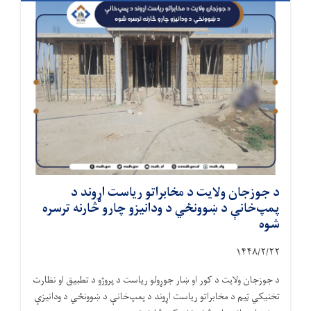
د جوزجان ولایت د مخابراتو ریاست اړوند د
پمپ‌خانې د ښوونځي د ودانیزو چارو څارنه ترسره
شوه
۱۴۴۸/۲/
۲۲
د جوزجان ولایت د کور او ښار جوړولو ریاست د پروژو د تطبیق او نظارت
تخنیکي ټیم د مخابراتو ریاست اړوند د پمپ‌خانې د ښوونځي د ودانیزې