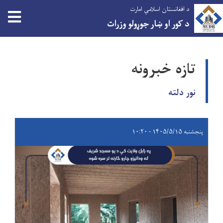
د افغانستان اسلامي امارت
د کور او ښار جوړولو وزرات
اصلي
منځپانګه
تازه خبرونه
دانګل
نور دلته
پنجشنبه ۱۴۰۵/۵/۱۵ - ۱۰:۲۰