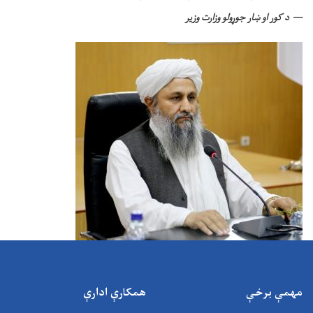
د کور او ښار جوړولو وزارت وزیر
مهمې برخې
همکارې ادارې