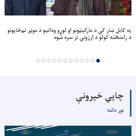
په کابل ښار کې د مارکېټونو او لوړو ودانیو د موټر تم‌ځایونو
د رامنځته کولو د ارزونې تر سره شوه
چاپي خپرونې
نور دلته