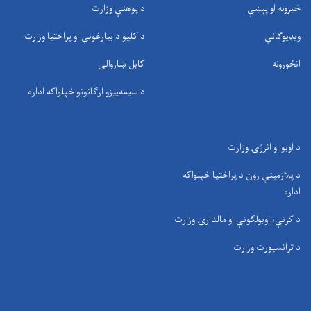
خبرونه او پېښې
د پوهنې وزارت
ویډیوګانې
د کلیو د بیارغونې او پراختیا وزارت
انځورونه
کابل ښاروالی
د سيمه‌ييزو ارګانونو خپلواکه اداره
د اوبو او انرژۍ وزارت
د پلازمینې زون د پراختیا خپلواکه
اداره
د کرنې، اوبولګونې او مالدارۍ وزارت
د ترانسپورت وزارت