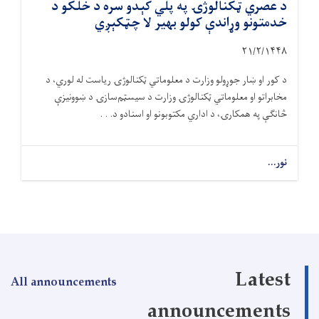
د عصري ټکنالوژۍ په پلي کېدو سره د خلکو د
خدمتونو وړاندې کولو بهیر لا چټکېږي
۲۱/۲/۱۴۴۸
د کور او ښار جوړولو وزارت د معلوماتي ټکنالوژۍ ریاست له لوري، د
مخابراتو او معلوماتي ټکنالوژۍ وزارت د سیسټم‌سازۍ د ښوونیزې
څانګې په همکارۍ، د اداري مکتوبونو او اسنادو د. . .
نور...
Latest
All announcements
announcements