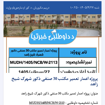
شنبه ۱۴۰۵/۴/۲۷ - ۱۰:۲۵
درېيم مکروریان، د کور او ښارجوړولو وزارت
پروژه اعمار تعمیر مکتب 30 صنفی ذکور شهرک شیخ
زاهد
عنوان
:
پروژه اعمار تعمیر مکتب 30 صنفی ذکور شهرک شیخ زاهد
شماره تشخیصیه داوطلبی :
MUDH/1405/NCB/W-2113