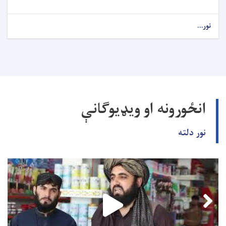
نور...
انځورونه او ویډیوګانې
نور دلته