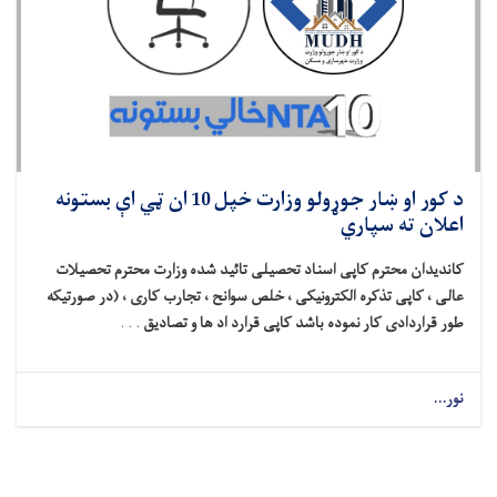
د کور او ښار جوړولو وزارت خپل 10 ان ټي اې بستونه
اعلان ته سپاري
کاندیدان محترم کاپی اسناد تحصیلی تائید شده وزارت محترم تحصیلات
عالی ، کاپی تذکره الکترونیکی ، خلص سوانح ، تجارب کاری ، (در صورتیکه
طور قراردادی کار نموده باشد کاپی قرارد اد ها و تصادیق
. . .
نور...