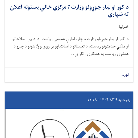
د کور او ښار جوړولو وزارت 7 مرکزي خالي بستونه اعلان
ته شپاري
خبرتیا
د کور او ښار جوړولو وزارت د چارو ادارې عمومي ریاست، د اداري اصلاحاتو
او ملکي خدمتونو ریاست، د تعییناتو د آسانتیاوو برابرولو او ولایتونو د چارو د
همغږۍ ریاست په همکارۍ، کار وړ . . .
نور...
پنجشنبه ۱۴۰۴/۸/۲۹ - ۱۱:۲۸