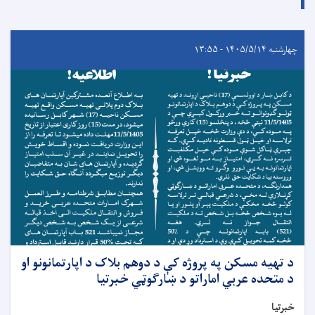
چهارشنبه ۱۴۰۵/۵/۱۴ - ۱۳:۵۵
د تهیه مسکن په پروژه کې د دوهم بلاک د اپارتمانونو او
د متحده عربي اماراتو د ښارګوټي خبرتیا
خبرتیا