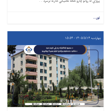
پروژې له روانو چارو څخه تخنیکي څارنه ترسره. . .
نور...
چهارشنبه ۱۴۰۵/۵/۱۴ - ۱۵:۵۴