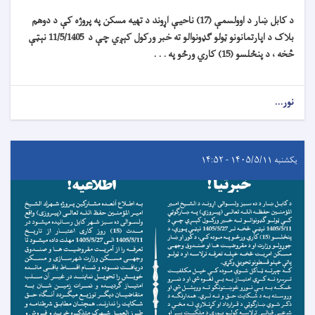
د کابل ښار د اوولسمې (17) ناحیې اړوند د تهیه مسکن په پروژه کې د دوهم
بلاک د اپارتمانونو ټولو ګډونوالو ته خبر ورکول کېږي چې د 11/5/1405 نېټې
څخه ، د پنځلسو (15) کاري ورځو په . . .
نور...
یکشنبه ۱۴۰۵/۵/۱۱ - ۱۴:۵۲