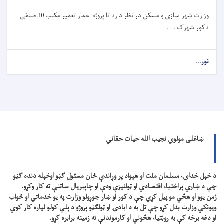
وزارت شهر سازی و مسکن در نظر دارد تا
پروژه
اعمار تعمیر مکتب 30 صنفی
ذکور شهرک . . .
نور...
ښاغلی مولوي نجیب الله حیات حقاني
د خپل خدای، مسلمان ملت او هېواد پر وړاندې ځان مسئول ګڼو اوخپله دنده ګڼو
چې د ښاري پراختیا، اقتصادي او ټولنیزې ودې او چاپېریال ساتنې ته کار وکړو.
ژمن یوو او هڅې مو پیل کړي چې د کور او ښار جوړولو وزارت په یو خدماتي او ځواب
ویونکي وزارت بدل کړو چې تل به د ابادۍ او ټولګټو پروژو د پلې کولو لپاره کار کوي
او دغه برخه کې به روڼتیا، هڅونې او کارموندنې ته زمینه برابره کړو.