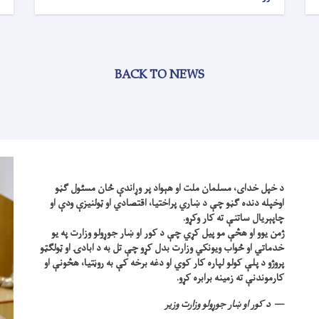
BACK TO NEWS
د خپل خدای، مسلمان ملت او هېواد پر وړاندې ځان مسئول ګڼو
اوخپله دنده ګڼو چې د ښاري پراختیا، اقتصادي او ټولنیزې ودې او
چاپېریال ساتنې ته کار وکړو.
ژمن یوو او هڅې مو پیل کړي چې د کور او ښار جوړولو وزارت په یو
خدماتي او ځواب ویونکي وزارت بدل کړو چې تل به د ابادۍ او ټولګټو
پروژو د پلې کولو لپاره کار کوي او دغه برخه کې به روڼتیا، هڅونې او
کارموندنې ته زمینه برابره کړو.
د کور او ښار جوړولو وزارت وزیر