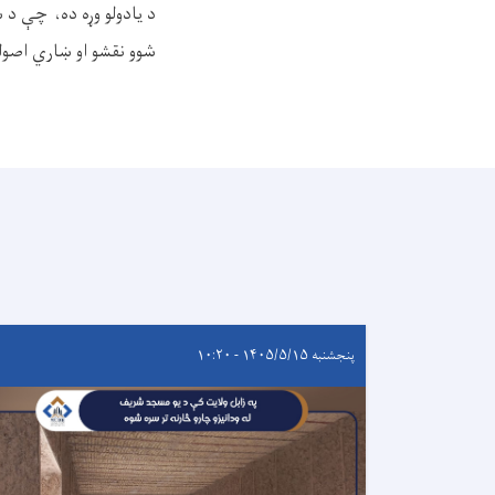
د یادولو وړه ده، چې د 
شوو نقشو او ښاري اصول
پنجشنبه ۱۴۰۵/۵/۱۵ - ۱۰:۲۰