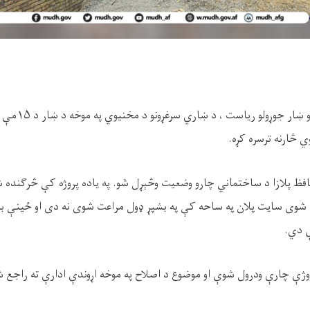
و ښار جوړولو ریاست ، د ښاري سرغړونو د مخنیوي په موخه د ښار د
۱۵
مې ن
 څارنه ترسره کړه.
افظ پلازا د ساختماني چارو وضعیت وڅېړل شو. په یاده پروژه کې څرګنده
ل شوی سایت پلان په ساحه کې په بشپړ ډول مراعت شوی نه دی او ځینې 
 دي.
روژې چارې ودرول شوې او موضوع د اصلاح په موخه اړوندې ادارې ته راجع ش