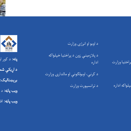
د اوبو او انرژۍ وزارت
د پلازمینې زون د پراختیا خپلواکه
پته:
د کور او
راختیا وزارت
اداره
د اړیکې شمې
د کرنې، اوبولګونې او مالدارۍ وزارت
برېښنالیک:
پلواکه اداره
د ترانسپورت وزارت
ویب پاڼه:
د 
ویب پاڼه:
اق