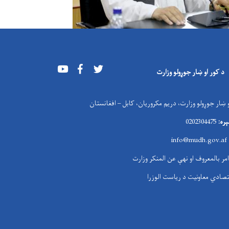
Youtube
Facebook
Twitter
د کور او ښار جوړولو وزارت
 ښار جوړولو وزارت، دریم مکروریان، کابل – افغانستان
ره:
0202304475
i
nfo@mudh.gov.af
امر بالمعروف او نهې عن المنکر وزارت
تصادي معاونیت د ریاست الوزرا