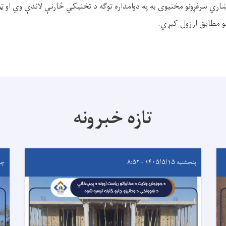
ښاري سرغړونو مخنیوی به په دوامداره توګه د تخنیکي څارنې لاندې وي او ټ
و مطابق ارزول کېږي.
تازه خبرونه
پنجشنبه ۱۴۰۵/۵/۱۵ - ۸:۵۲
چهارشن