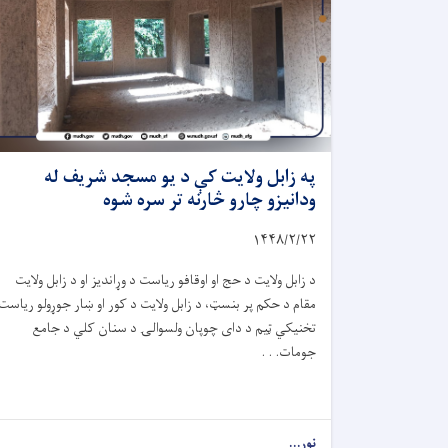
په زابل ولایت کې د یو مسجد شریف له
ودانیزو چارو څارنه تر سره شوه
۱۴۴۸/۲/
۲۲
د زابل ولایت د حج او اوقافو ریاست د وړاندیز او د زابل ولایت
مقام د حکم پر بنسټ، د زابل ولایت د کور او ښار جوړولو ریاست
تخنیکي ټیم د دای چوپان ولسوالۍ د سنان کلي د جامع
جومات. . .
نور...