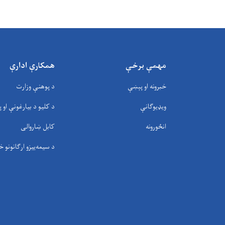
مهمې برخې
همکارې ادارې
خبرونه او پېښې
د پوهنې وزارت
ویډیوګانې
د کلیو د بیارغونې او پ
انځورونه
کابل ښاروالی
د سيمه‌ييزو ارګانونو خ