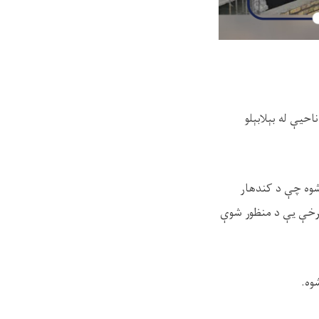
احیې له بېلابېلو
 شوه چې د کندهار
برخې یې د منظور شوې
وه.