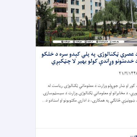
 عصري ټکنالوژۍ په پلي کېدو سره د خلکو
 خدمتونو وړاندې کولو بهیر لا چټکېږي
۲۱/۲/۱۴۴
 کور او ښار جوړولو وزارت د معلوماتي ټکنالوژۍ ریاست له
وري، د مخابراتو او معلوماتي ټکنالوژۍ وزارت د سیسټم‌سازۍ
 ښوونیزې څانګې په همکارۍ، د اداري مکتوبونو او اسنادو د. .
ور...