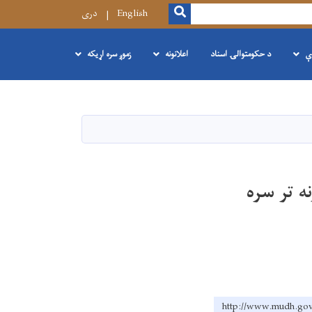
SEARCH
English
دری
ې
د حکومتوالۍ اسناد
اعلانونه
زموږ سره اړیکه
ه تر سره
http://www.mud