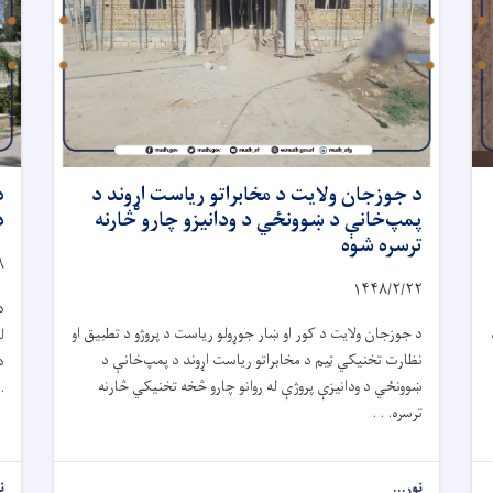
د جوزجان ولایت د مخابراتو ریاست اړوند د
د
پمپ‌خانې د ښوونځي د ودانیزو چارو څارنه
د
ترسره شوه
۸
۱۴۴۸/۲/
۲۲
د
د جوزجان ولایت د کور او ښار جوړولو ریاست د پروژو د تطبیق او
ل
نظارت تخنیکي ټیم د مخابراتو ریاست اړوند د پمپ‌خانې د
د
ښوونځي د ودانیزې پروژې له روانو چارو څخه تخنیکي څارنه
.
ترسره. . .
نور...
ن