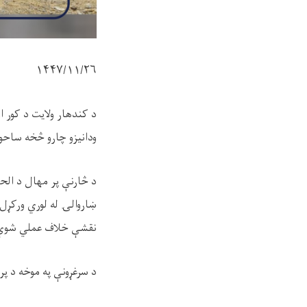
۱۴۴۷/۱۱/
۲۶
د کندهار ولایت د کور ا
ودانیزو چارو څخه ساحوي
د څارنې پر مهال د الح
ښاروالۍ له لوري ورکړ
نقشې خلاف عملي شوې
د سرغړونې په موخه د پ