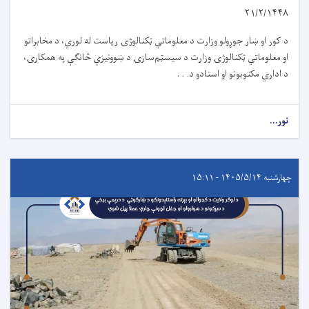
۲۱/۲/۱۴۴۸
د کور او ښار جوړولو وزارت د معلوماتي ټکنالوژۍ ریاست له لوري، د مخابراتو
او معلوماتي ټکنالوژۍ وزارت د سیسټم‌سازۍ د ښوونیزې څانګې په همکارۍ،
د اداري مکتوبونو او اسنادو د. . .
نور...
چهارشنبه ۱۴۰۵/۵/۱۴ - ۱۵:۱۱