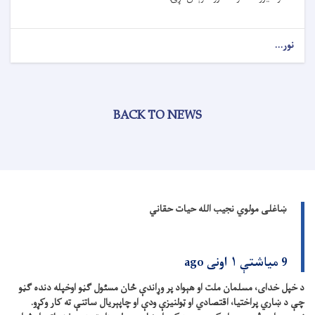
نور...
BACK TO NEWS
ښاغلی مولوي نجیب الله حیات حقاني
9 میاشتې ۱ اونی ago
د خپل خدای، مسلمان ملت او هېواد پر وړاندې ځان مسئول ګڼو اوخپله دنده ګڼو
چې د ښاري پراختیا، اقتصادي او ټولنیزې ودې او چاپېریال ساتنې ته کار وکړو.