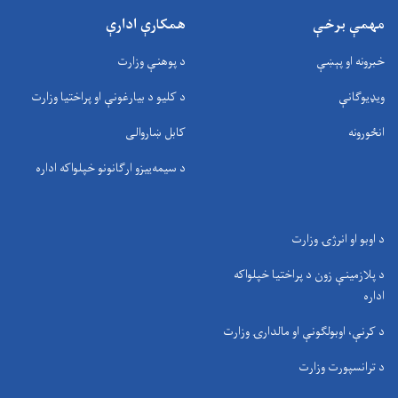
مهمې برخې
همکارې ادارې
خبرونه او پېښې
د پوهنې وزارت
ویډیوګانې
د کلیو د بیارغونې او پراختیا وزارت
انځورونه
کابل ښاروالی
د سيمه‌ييزو ارګانونو خپلواکه اداره
د اوبو او انرژۍ وزارت
د پلازمینې زون د پراختیا خپلواکه
اداره
د کرنې، اوبولګونې او مالدارۍ وزارت
د ترانسپورت وزارت