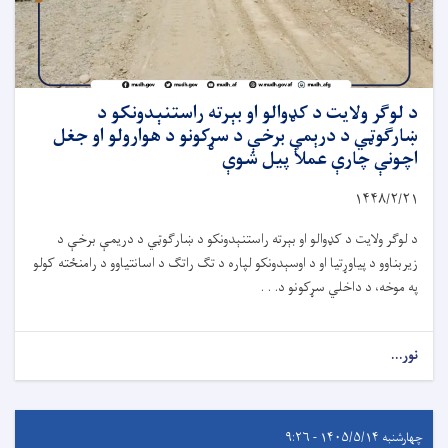
د لوګر ولایت د کډوالو او بېرته راستنېدونکو د
ښارګوټي د درېمې برخې د سړکونو د هوارولو او جغل
اچونې چارې عملاً پیل شوې
۱۴۴۸/۲/
۲۱
د لوګر ولایت د کډوالو او بېرته راستنېدونکو د ښارګوټي د دریمې برخې د
زیربناوو د پیاوړتیا او د اوسېدونکو لپاره د تګ راتګ د اسانتیاوو د رامنځته کولو
په موخه، د داخلي سړکونو د. . .
نور...
چهارشنبه ۱۴۰۵/۵/۱۴ - ۹:۲۶