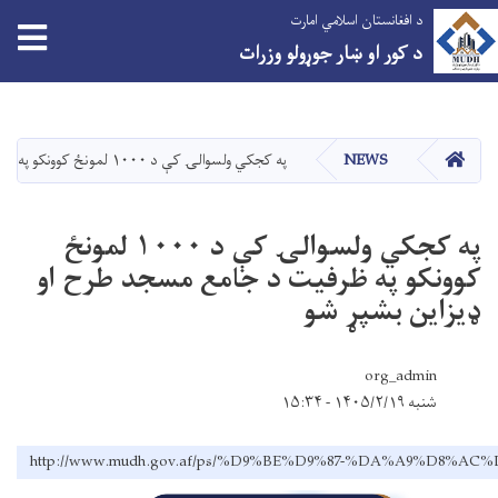
د افغانستان اسلامي امارت
د کور او ښار جوړولو وزرات
اصلي
منځپانګه
دانګل
کور
NEWS
په کجکي ولسوالۍ کې د ۱۰۰۰ لمونځ کوونکو په ظرفیت د جامع مسجد طرح او ډیزاین بشپړ شو
په کجکي ولسوالۍ کې د ۱۰۰۰ لمونځ
کوونکو په ظرفیت د جامع مسجد طرح او
ډیزاین بشپړ شو
org_admin
شنبه ۱۴۰۵/۲/۱۹ - ۱۵:۳۴
http://www.mudh.gov.af/ps/%D9%BE%D9%87-%DA%A9%