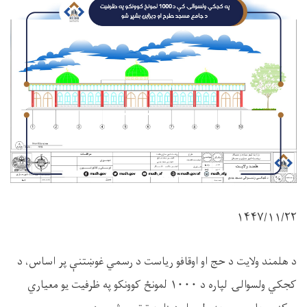
۱۴۴۷/۱۱/
۲۲
د هلمند ولایت د حج او اوقافو ریاست د رسمي غوښتنې پر اساس، د
کجکي ولسوالۍ لپاره د
۱۰۰۰
لمونځ کوونکو په ظرفیت یو معیاري