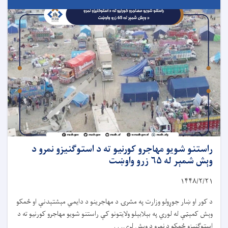
راستنو شویو مهاجرو کورنیو ته د استوګنیزو نمرو د
وېش شمېر له ۶۵ زرو واوښت
۱۴۴۸/۲/
۲۱
د کور او ښار جوړولو وزارت په مشرۍ د مهاجرینو د دایمي مېشتېدنې او ځمکو
وېش کمېټې له لوري په بېلابېلو ولایتونو کې راستنو شویو مهاجرو کورنیو ته د
استوګنیزو ځمکو د نمرو د وېش لړۍ. . .