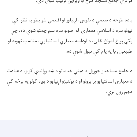
مرکزي جامع مسجد طرح او ډیزاین ترتیب شوی دی.
یاده طرحه د سیمې د نفوس، اړتیاوو او اقلیمي شرایطو په نظر کې
نیولو سره د اسلامي معمارۍ له اصولو سره سم چمتو شوې ده، چې
پکې پراخ لمونځ ‌ځای، د اوداسه معیاري اسانتیاوې، مناسب تهویه او
طبیعي رڼا په پام کې نیول شوې ده.
د جامع مساجدو جوړول د دیني خدماتو د ښه وړاندې کولو، د عبادت
د معیاري اسانتیاوو برابرولو او د ټولنیزو اړتیاوو د پوره کولو په برخه کې
مهم رول لري.