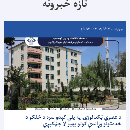
تازه خبرونه
چهارشنبه ۱۴۰۵/۵/۱۴ - ۱۵:۵۴
د عصري ټکنالوژۍ په پلي کېدو سره د خلکو د
خدمتونو وړاندې کولو بهیر لا چټکېږي