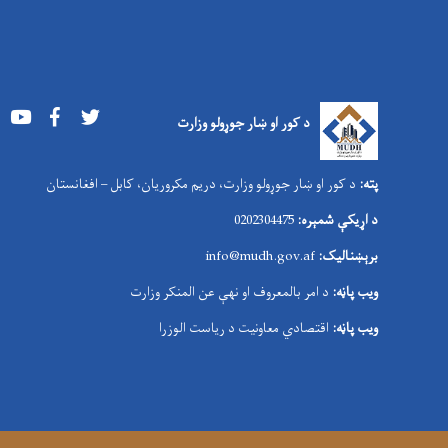
Youtube
Facebook
Twitter
د کور او ښار جوړولو وزارت
پته:
د کور او ښار جوړولو وزارت، دریم مکروریان، کابل – افغانستان
د اړیکې شمېره:
0202304475
برېښنالیک:
nfo@mudh.gov.af
i
ویب پاڼه:
د امر بالمعروف او نهې عن المنکر وزارت
ویب پاڼه:
اقتصادي معاونیت د ریاست الوزرا