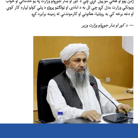
ژمن یوو او هڅې مو پیل کړي چې د کور او ښار جوړولو وزارت په یو خدماتي او ځواب
ویونکي وزارت بدل کړو چې تل به د ابادۍ او ټولګټو پروژو د پلې کولو لپاره کار کوي
او دغه برخه کې به روڼتیا، هڅونې او کارموندنې ته زمینه برابره کړو.
د کور او ښار جوړولو وزارت وزیر