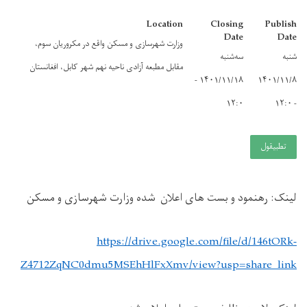
Location
Closing
Publish
Date
Date
وزارت شهرسازی و مسکن واقع در مکروریان سوم،
شنبه
سه‌شنبه
مقابل مطبعه آزادی ناحیه نهم شهر کابل، افغانستان
۱۴۰۱/۱۱/۱۸ -
۱۴۰۱/۱۱/۸
۱۲:۰
- ۱۲:۰
تطبيقول
لینک: رهنمود و بست های اعلان شده وزارت شهرسازی و مسکن
https://drive.google.com/file/d/146tORk-
Z4712ZqNC0dmu5MSEhHlFxXmv/view?usp=share_link