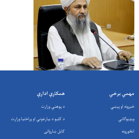
مهمې برخې
همکارې ادارې
خبرونه او پېښې
د پوهنې وزارت
ویډیوګانې
د کلیو د بیارغونې او پراختیا وزارت
انځورونه
کابل ښاروالی