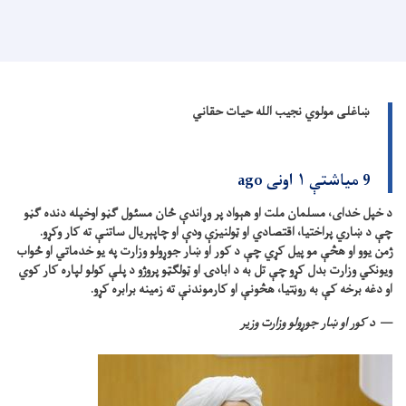
ښاغلی مولوي نجیب الله حیات حقاني
9 میاشتې ۱ اونی ago
د خپل خدای، مسلمان ملت او هېواد پر وړاندې ځان مسئول ګڼو اوخپله دنده ګڼو
چې د ښاري پراختیا، اقتصادي او ټولنیزې ودې او چاپېریال ساتنې ته کار وکړو.
ژمن یوو او هڅې مو پیل کړي چې د کور او ښار جوړولو وزارت په یو خدماتي او ځواب
ویونکي وزارت بدل کړو چې تل به د ابادۍ او ټولګټو پروژو د پلې کولو لپاره کار کوي
او دغه برخه کې به روڼتیا، هڅونې او کارموندنې ته زمینه برابره کړو.
د کور او ښار جوړولو وزارت وزیر