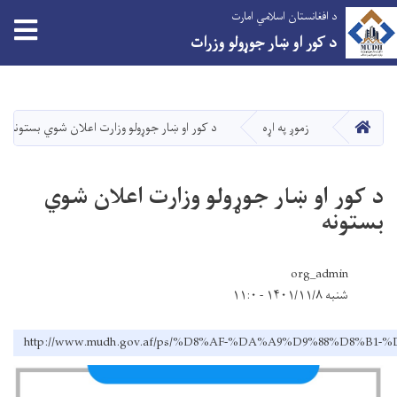
د افغانستان اسلامي امارت
د کور او ښار جوړولو وزرات
اصلي
منځپانګه
دانګل
کور
زموږ په اړه
د کور او ښار جوړولو وزارت اعلان شوي بستونه
د کور او ښار جوړولو وزارت اعلان شوي
بستونه
org_admin
شنبه ۱۴۰۱/۱۱/۸ - ۱۱:۰
http://www.mudh.gov.af/ps/%D8%AF-%DA%A9%D9%88%D