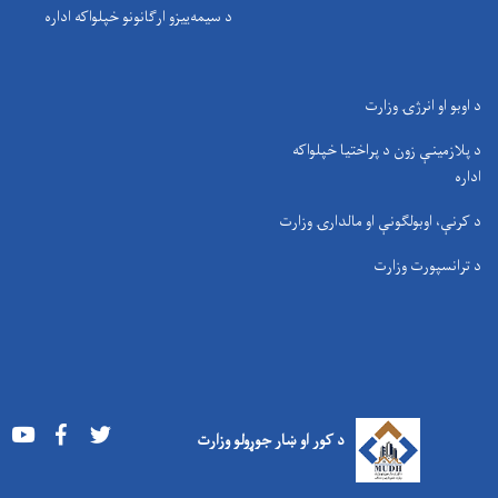
د سيمه‌ييزو ارګانونو خپلواکه اداره
د اوبو او انرژۍ وزارت
د پلازمینې زون د پراختیا خپلواکه
اداره
د کرنې، اوبولګونې او مالدارۍ وزارت
د ترانسپورت وزارت
Youtube
Facebook
Twitter
د کور او ښار جوړولو وزارت