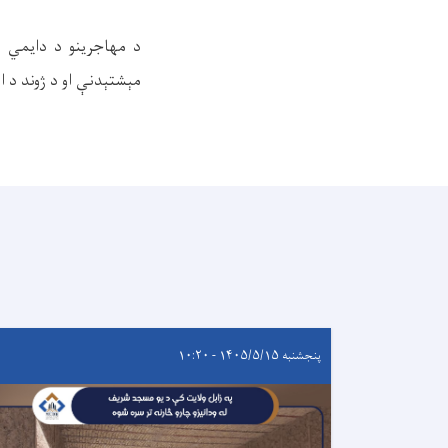
د مهاجرینو د دایمي م
مېشتېدنې او د ژوند د اس
پنجشنبه ۱۴۰۵/۵/۱۵ - ۱۰:۲۰