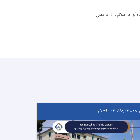
لو د ملاتړ، د دایمي
به ۱۴۰۵/۵/۱۴ - ۱۵:۵۴