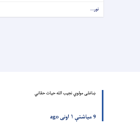
نور...
ښاغلی مولوي نجیب الله حیات حقاني
9 میاشتې ۱ اونی ago