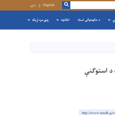
SEARCH
English
دری
ې
د حکومتوالۍ اسناد
اعلانونه
زموږ سره اړیکه
ورنیو ته د استوګنې
http://www.mud