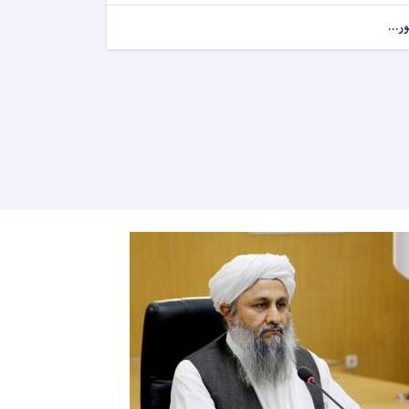
ور...