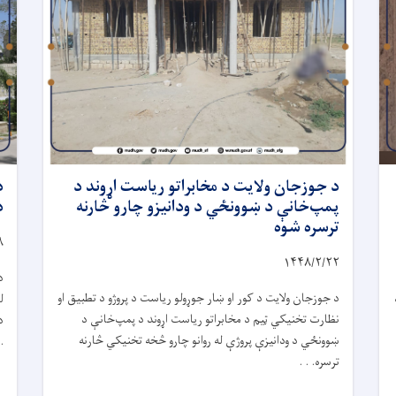
د جوزجان ولایت د مخابراتو ریاست اړوند د
د
پمپ‌خانې د ښوونځي د ودانیزو چارو څارنه
د
ترسره شوه
۸
۱۴۴۸/۲/
۲۲
د
د جوزجان ولایت د کور او ښار جوړولو ریاست د پروژو د تطبیق او
ل
نظارت تخنیکي ټیم د مخابراتو ریاست اړوند د پمپ‌خانې د
د
ښوونځي د ودانیزې پروژې له روانو چارو څخه تخنیکي څارنه
.
ترسره. . .