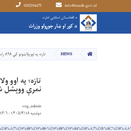
0202304475
info@mudh.gov.af
Main navigation
د افغانستان اسلامي امارت
د افغانستان اسلامي امارت
د کور او ښار جوړولو وزرات
د کور او ښار جوړولو وزرات
کور
NEWS
تازه؛ په اوو ولایتونو کې ۸۹۸ راستنو شویو مهاجرو کورنیو ته د استوګنې نمرې ووېشل شوې
نمرې ووېشل 
org_admin
دوشنبه ۱۴۰۵/۳/۱۸ - ۱۳:۶
D9%87-%D8%A7%D9%88%D9%88-%D9%88%D9%84%D8%A7%DB%8C%