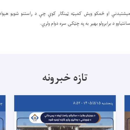
ېشتېدنې او ځمکو وېش کمېټه ټینګار کوي چې د راستنو شویو هېوادوا
انتیاوو د برابرولو بهیر به په چټکۍ سره دوام ولري
.
تازه خبرونه
پنجشنبه ۱۴۰۵/۵/۱۵ - ۸:۵۲
چهارشن