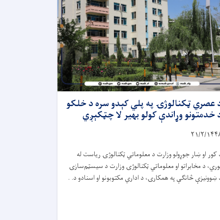
 عصري ټکنالوژۍ په پلي کېدو سره د خلکو
 خدمتونو وړاندې کولو بهیر لا چټکېږي
۲۱/۲/۱۴۴
 کور او ښار جوړولو وزارت د معلوماتي ټکنالوژۍ ریاست له
وري، د مخابراتو او معلوماتي ټکنالوژۍ وزارت د سیسټم‌سازۍ
 ښوونیزې څانګې په همکارۍ، د اداري مکتوبونو او اسنادو د. .