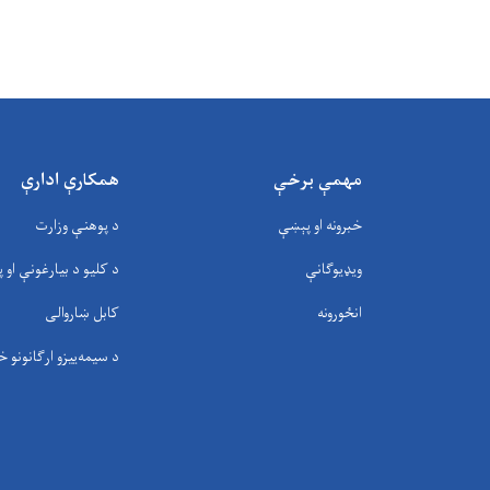
مهمې برخې
همکارې ادارې
خبرونه او پېښې
د پوهنې وزارت
ویډیوګانې
د کلیو د بیارغونې او پ
انځورونه
کابل ښاروالی
د سيمه‌ييزو ارګانونو خ