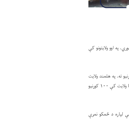
، په اوو ولایتونو کې
یو ته، په هلمند ولایت
ا ولایت کې
۱۰۰
کورنیو
نې لپاره د ځمکو نمرې