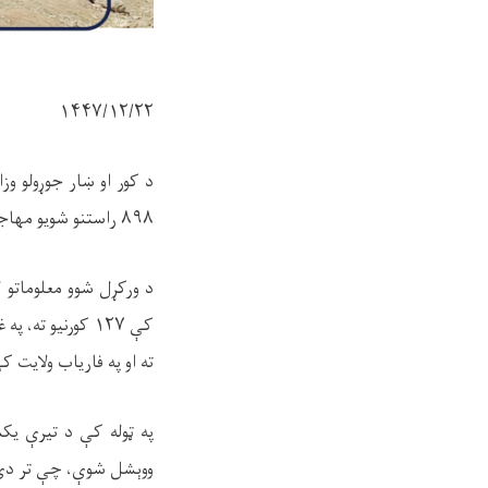
۱۴۴۷/۱۲/۲۲
د کور او ښار جوړولو و
۸۹۸
راستنو شویو مهاجر
د ورکړل شوو معلوماتو 
کې
۱۲۷
کورنیو ته، په
ته او په فاریاب ولایت 
په ټوله کې د تیرې ی
ووېشل شوې، چې تر دې 