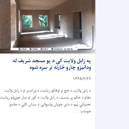
په زابل ولایت کې د یو مسجد شریف له
ودانیزو چارو څارنه تر سره شوه
۱۴۴۸/۲/
۲۲
د زابل ولایت د حج او اوقافو ریاست د وړاندیز او د زابل ولایت
مقام د حکم پر بنسټ، د زابل ولایت د کور او ښار جوړولو ریاست
تخنیکي ټیم د دای چوپان ولسوالۍ د سنان کلي د جامع
جومات. . .