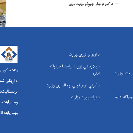
د کور او ښار جوړولو وزارت وزیر
د اوبو او انرژۍ وزارت
د پلازمینې زون د پراختیا خپلواکه
پته:
د کور او
راختیا وزارت
اداره
د اړیکې شمې
د کرنې، اوبولګونې او مالدارۍ وزارت
برېښنالیک:
پلواکه اداره
د ترانسپورت وزارت
ویب پاڼه:
د 
ویب پاڼه:
اق