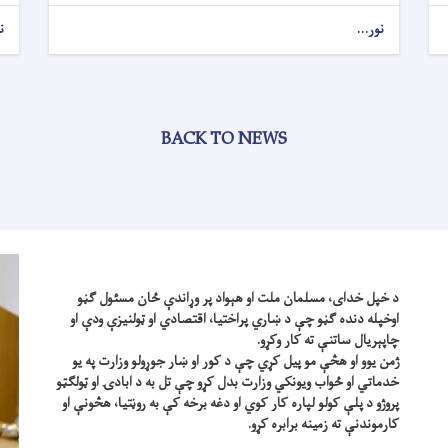
نور...
ن
BACK TO NEWS
د خپل خدای، مسلمان ملت او هېواد پر وړاندې ځان مسئول ګڼو
اوخپله دنده ګڼو چې د ښاري پراختیا، اقتصادي او ټولنیزې ودې او
چاپېریال ساتنې ته کار وکړو.
ژمن یوو او هڅې مو پیل کړي چې د کور او ښار جوړولو وزارت په یو
خدماتي او ځواب ویونکي وزارت بدل کړو چې تل به د ابادۍ او ټولګټو
پروژو د پلې کولو لپاره کار کوي او دغه برخه کې به روڼتیا، هڅونې او
کارموندنې ته زمینه برابره کړو.