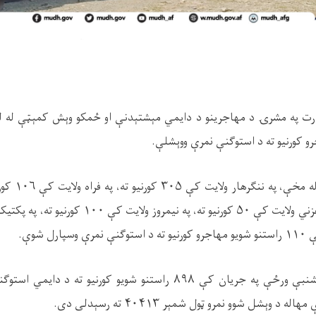
زارت په مشرۍ د مهاجرینو د دایمي مېشتېدنې او ځمکو وېش کمېټې له لوري
و کورنیو ته د استوګنې نمرې ووېشلې
.
له مخې، په ننګرهار ولایت کې
۳۰۵
کورنیو ته، په فراه ولایت کې
۱۰۶
کورن
 غزني ولایت کې
۵۰
کورنیو ته، په نیمروز ولایت کې
۱۰۰
کورنیو ته، په پکتیک
کې
۱۱۰
راستنو شویو مهاجرو کورنیو ته د استوګنې نمرې وسپارل شوې
.
کشنبې ورځې په جریان کې
۸۹۸
راستنو شویو کورنیو ته د دایمي استوګ
مهاله د وېشل شوو نمرو ټول شمېر
۴۰۴۱۳
ته رسېدلی دی
.