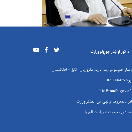
Youtube
Facebook
Twitter
د کور او ښار جوړولو وزارت
 ښار جوړولو وزارت، دریم مکروریان، کابل – افغانستان
ره:
0202304475
i
nfo@mudh.gov.af
امر بالمعروف او نهې عن المنکر وزارت
تصادي معاونیت د ریاست الوزرا