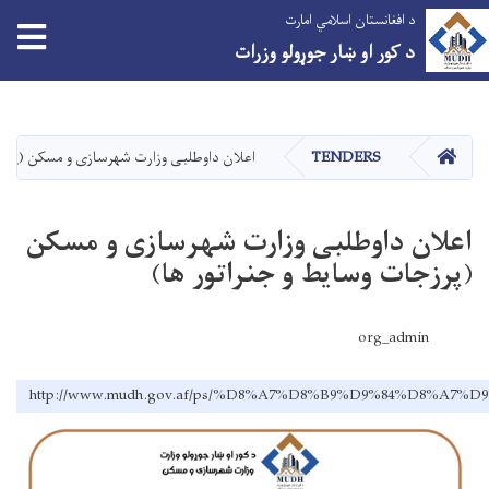
د افغانستان اسلامي امارت
د کور او ښار جوړولو وزرات
اصلي
منځپانګه
دانګل
کور
TENDERS
اعلان داوطلبی وزارت شهرسازی و مسکن (پرزج
اعلان داوطلبی وزارت شهرسازی و مسکن
(پرزجات وسایط و جنراتور ها)
org_admin
http://www.mudh.gov.af/ps/%D8%A7%D8%B9%D9%84%D