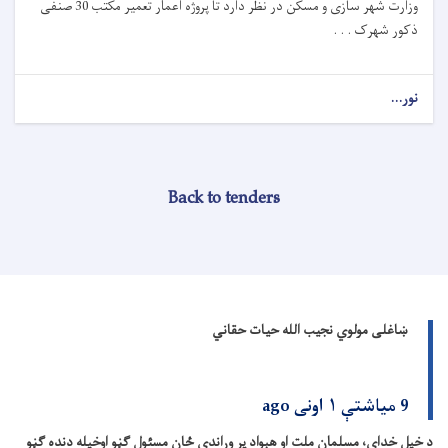
وزارت شهر سازی و مسکن در نظر دارد تا
پروژه
اعمار تعمیر مکتب 30 صنفی
ذکور شهرک . . .
نور...
Back to tenders
ښاغلی مولوي نجیب الله حیات حقاني
9 میاشتې ۱ اونی ago
د خپل خدای، مسلمان ملت او هېواد پر وړاندې ځان مسئول ګڼو اوخپله دنده ګڼو