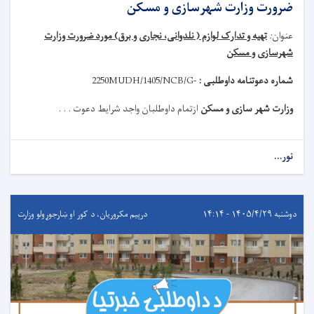
ضرورت وزارت شهرسازی و مسکن
عنوان
:
تهیه و تدارک لوازم ( نلدوانی، نجاری و برق) مورد ضرورت وزارت
شهرسازی و مسکن
شماره دعوتنامه داوطلبی :
MUDH/1405/NCB/G-
2250
وزارت شهر سازی و مسکن
ازتمام داوطلبان واجد شرایط دعوت . . .
نور...
دوشنبه ۱۴۰۵/۴/۲۹ - ۱۴:۱۴
درېيم مکروریان، د کور او ښارجوړولو وزارت