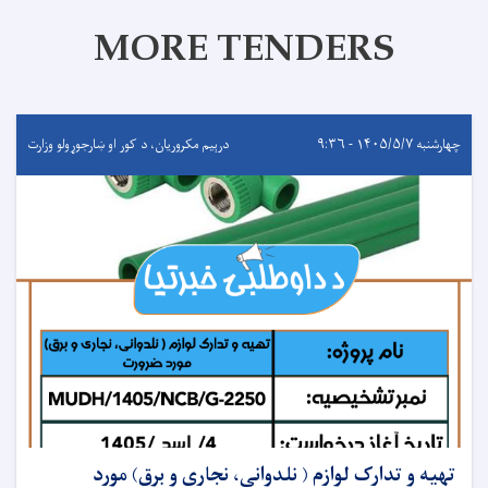
MORE TENDERS
چهارشنبه ۱۴۰۵/۵/۷ - ۹:۳۶
درېيم مکروریان، د کور او ښارجوړولو وزارت
تهیه و تدارک لوازم ( نلدوانی، نجاری و برق) مورد