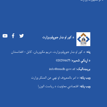
Youtube
Facebook
Twitter
د کور او ښار جوړولو وزارت
پته:
د کور او ښار جوړولو وزارت، دریم مکروریان، کابل – افغانستان
د اړیکې شمېره:
0202304475
برېښنالیک:
nfo@mudh.gov.af
i
ویب پاڼه:
د امر بالمعروف او نهې عن المنکر وزارت
ویب پاڼه:
اقتصادي معاونیت د ریاست الوزرا