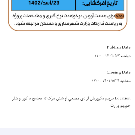
Publish Date
دوشنبه ۱۴۰۲/۵/۲ - ۱۲:۰
Closing Date
سه‌شنبه ۱۴۰۲/۵/۲۴ - ۱۲:۰
Location درېیم مکروریان ازادی مطبعې او شش درک ته مخامخ د کور او ښار
جوړولو وزارت