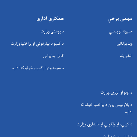
مهمې برخې
همکارې ادارې
خبرونه او پېښې
د پوهنې وزارت
ویډیوګانې
د کلیو د بیارغونې او پراختیا وزارت
انځورونه
کابل ښاروالی
د سيمه‌ييزو ارګانونو خپلواکه اداره
د اوبو او انرژۍ وزارت
د پلازمینې زون د پراختیا خپلواکه
اداره
د کرنې، اوبولګونې او مالدارۍ وزارت
د ترانسپورت وزارت