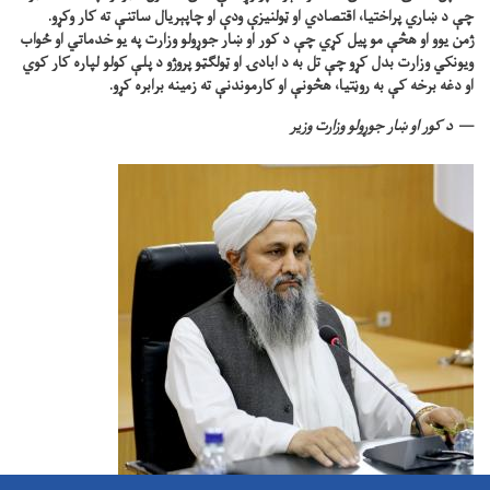
چې د ښاري پراختیا، اقتصادي او ټولنیزې ودې او چاپېریال ساتنې ته کار وکړو.
ژمن یوو او هڅې مو پیل کړي چې د کور او ښار جوړولو وزارت په یو خدماتي او ځواب
ویونکي وزارت بدل کړو چې تل به د ابادۍ او ټولګټو پروژو د پلې کولو لپاره کار کوي
او دغه برخه کې به روڼتیا، هڅونې او کارموندنې ته زمینه برابره کړو.
د کور او ښار جوړولو وزارت وزیر