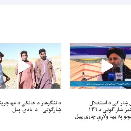
ل ښار کې د استقلال
د ننګرهار د خانکي د مهاجرین
استوګنیز ښار ګوټي د ۱۴۶
ښارګوټی – د ابادۍ پیل
نونو په ټپه ولاړې چارې پیل