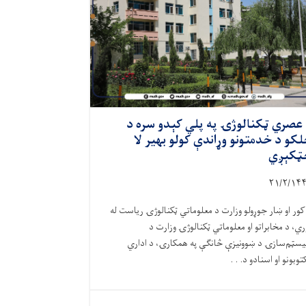
عصري ټکنالوژۍ په پلي کېدو سره د
کو د خدمتونو وړاندې کولو بهیر لا
ټکېږي
۲۱/۲/۱۴
کور او ښار جوړولو وزارت د معلوماتي ټکنالوژۍ ریاست له
ري، د مخابراتو او معلوماتي ټکنالوژۍ وزارت د
سټم‌سازۍ د ښوونیزې څانګې په همکارۍ، د اداري
توبونو او اسنادو د. . .