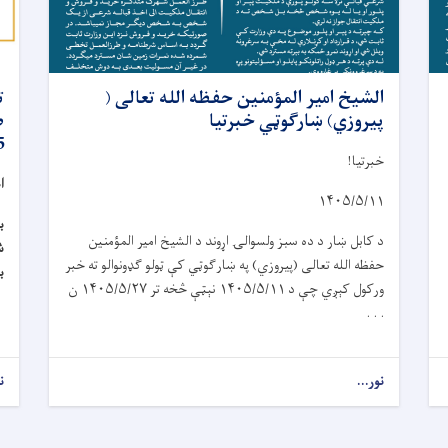
الشیخ امیر المؤمنین حفظه الله تعالی (
پیروزي) ښارګوټي خبرتیا
ض
5
خبرتیا!
ا
۱۴۰۵/۵/۱۱
ب
د کابل ښار د د
ه
سبز ولسوال
ۍ
اړوند د الشيخ امير المؤمنين
حفظه الله تعالی (پیروز
ي
) په ښار
ګ
و
ټي
کې ټولو گډونوالو ته خبر
ب
ورکول کېږي چې د
۱۴۰۵/۵/۱۱
نېټې څخه تر
۱۴۰۵/۵/۲۷
ن
. . .
نور...
ن