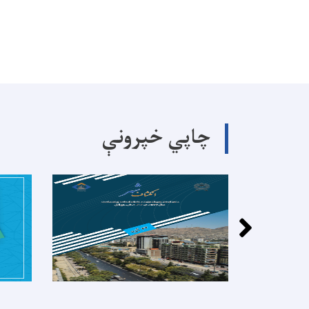
چاپي خپرونې