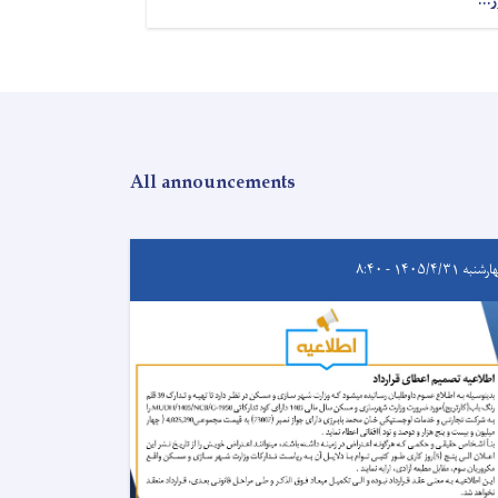
ر...
All announcements
به ۱۴۰۵/۴/۳۱ - ۸:۴۰