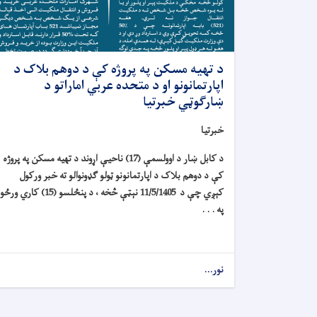
د تهیه مسکن په پروژه کې د دوهم بلاک د
اپارتمانونو او د متحده عربي اماراتو د
ښارګوټي خبرتیا
خبرتیا
د کابل ښار د اوولسمې (17) ناحیې اړوند د تهیه مسکن په پروژه
کې د دوهم بلاک د اپارتمانونو ټولو ګډونوالو ته خبر ورکول
کېږي چې د 11/5/1405 نېټې څخه ، د پنځلسو (15) کاري ورځو
په . . .
نور...