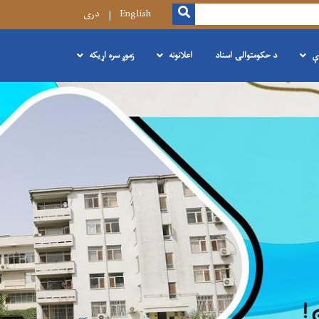
SEARCH
English
دری
ې
د حکومتوالۍ اسناد
اعلانونه
زموږ سره اړیکه