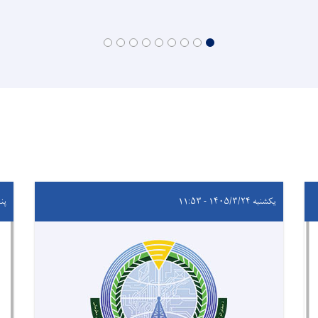
یکشنبه ۱۴۰۵/۳/۲۴ - ۱۱:۵۳
پنجشنب