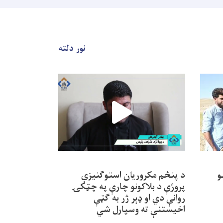
نور دلته
و
د پنځم مکروریان استوګنیزې
د نوي کابل ښ
پروژې د بلاکونو چارې په چټکۍ
مصیر شرکت ه
روانې دي او ډېر ژر به ګټې
چټک کړل
اخیستنې ته وسپارل شي