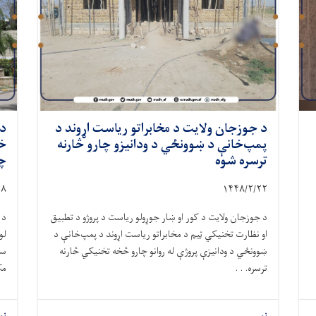
د جوزجان ولایت د مخابراتو ریاست اړوند د
د 
پمپ‌خانې د ښوونځي د ودانیزو چارو څارنه
خل
ترسره شوه
چ
۴۸
۱۴۴۸/۲/
۲۲
د جوزجان ولایت د کور او ښار جوړولو ریاست د پروژو د تطبیق
د 
او نظارت تخنیکي ټیم د مخابراتو ریاست اړوند د پمپ‌خانې د
لو
ښوونځي د ودانیزې پروژې له روانو چارو څخه تخنیکي څارنه
سی
ترسره. . .
مک