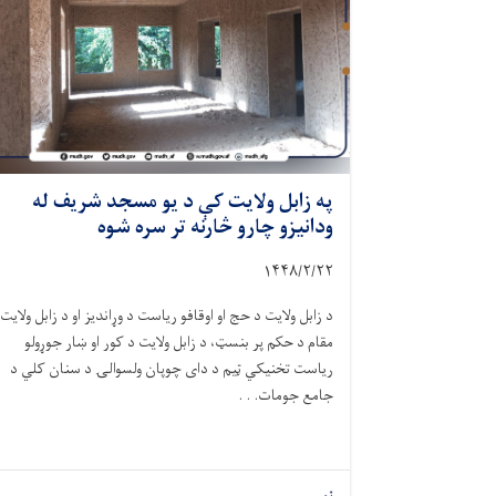
په زابل ولایت کې د یو مسجد شریف له
ودانیزو چارو څارنه تر سره شوه
۱۴۴۸/۲/
۲۲
د زابل ولایت د حج او اوقافو ریاست د وړاندیز او د زابل ولایت
مقام د حکم پر بنسټ، د زابل ولایت د کور او ښار جوړولو
ریاست تخنیکي ټیم د دای چوپان ولسوالۍ د سنان کلي د
جامع جومات. . .