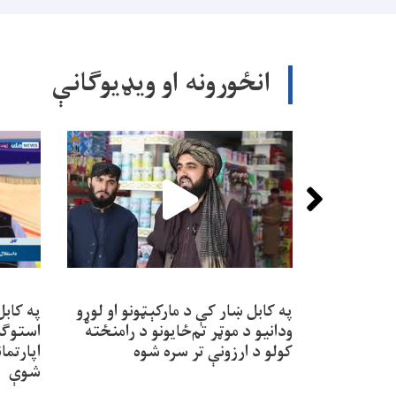
انځورونه او ویډیوګانې
په کابل ښار کې د مارکېټونو او لوړو
په کاب
ودانیو د موټر تم‌ځایونو د رامنځته
کولو د ارزونې تر سره شوه
اپارتما
شوې