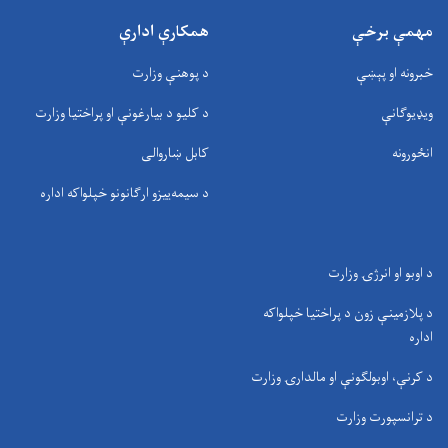
مهمې برخې
همکارې ادارې
خبرونه او پېښې
د پوهنې وزارت
ویډیوګانې
د کلیو د بیارغونې او پراختیا وزارت
انځورونه
کابل ښاروالی
د سيمه‌ييزو ارګانونو خپلواکه اداره
د اوبو او انرژۍ وزارت
د پلازمینې زون د پراختیا خپلواکه
اداره
د کرنې، اوبولګونې او مالدارۍ وزارت
د ترانسپورت وزارت