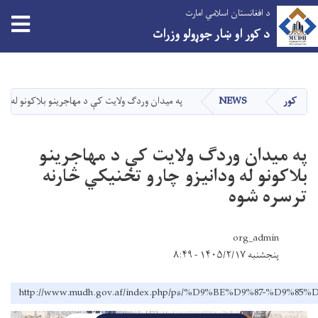
د افغانستان اسلامي امارت
tion
د کور او ښار جوړولو وزرات
اصلي
منځپانګه
دانګل
کور
NEWS
په میدان وردګ ولایت کې د مهاجرینو بلاکونو له ودا
په میدان وردګ ولایت کې د مهاجرینو
بلاکونو له ودانیزو چارو تخنیکي څارنه
ترسره شوه
org_admin
پنجشنبه ۱۴۰۵/۲/۱۷ - ۸:۴۹
http://www.mudh.gov.af/index.php/ps/%D9%BE%D9%8