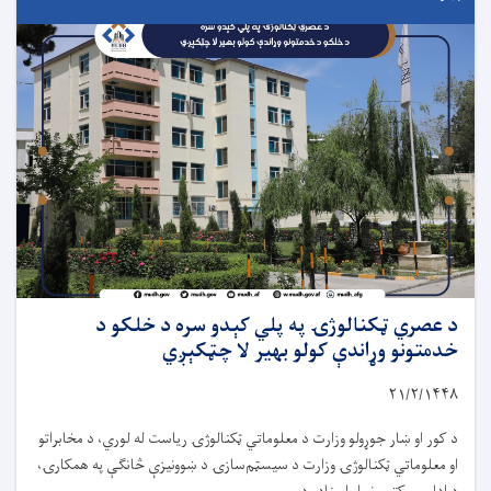
د عصري ټکنالوژۍ په پلي کېدو سره د خلکو د
خدمتونو وړاندې کولو بهیر لا چټکېږي
۲۱/۲/۱۴۴۸
د کور او ښار جوړولو وزارت د معلوماتي ټکنالوژۍ ریاست له لوري، د مخابراتو
او معلوماتي ټکنالوژۍ وزارت د سیسټم‌سازۍ د ښوونیزې څانګې په همکارۍ،