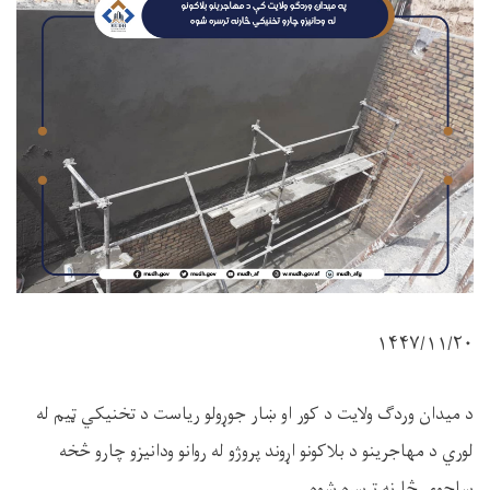
۱۴۴۷/۱۱/
۲۰
د میدان وردګ ولایت د کور او ښار جوړولو ریاست د تخنیکي ټیم له
لوري د مهاجرینو د بلاکونو اړوند پروژو له روانو ودانیزو چارو څخه
ساحوي څارنه ترسره شوه.