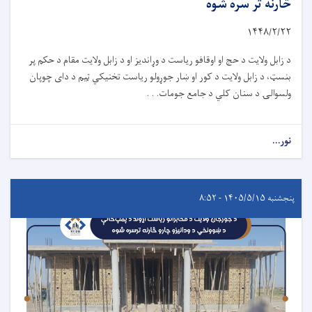
څارنه تر سره شوه
۱۴۴۸/۲/
۲۲
د زابل ولایت د حج او اوقافو ریاست د وړاندیز او د زابل ولایت مقام د حکم پر
بنسټ، د زابل ولایت د کور او ښار جوړولو ریاست تخنیکي ټیم د دای چوپان
ولسوالۍ د سنان کلي د جامع جومات. . .
نور...
پنجشنبه ۱۴۰۵/۵/۱۵ - ۸:۵۲