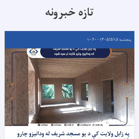
تازه خبرونه
پنجشنبه ۱۴۰۵/۵/۱۵ - ۱۰:۲۰
په زابل ولایت کې د یو مسجد شریف له ودانیزو چارو