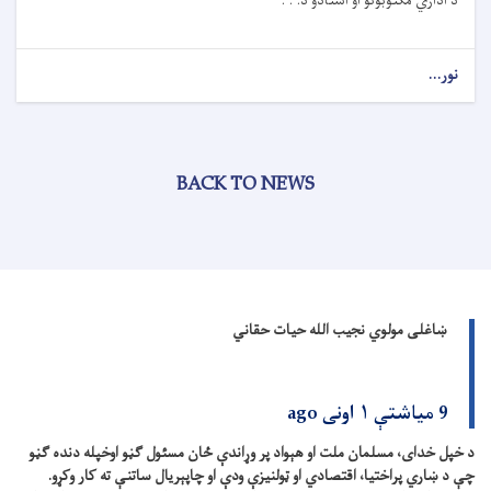
د اداري مکتوبونو او اسنادو د. . .
نور...
BACK TO NEWS
ښاغلی مولوي نجیب الله حیات حقاني
9 میاشتې ۱ اونی ago
د خپل خدای، مسلمان ملت او هېواد پر وړاندې ځان مسئول ګڼو اوخپله دنده ګڼو
چې د ښاري پراختیا، اقتصادي او ټولنیزې ودې او چاپېریال ساتنې ته کار وکړو.