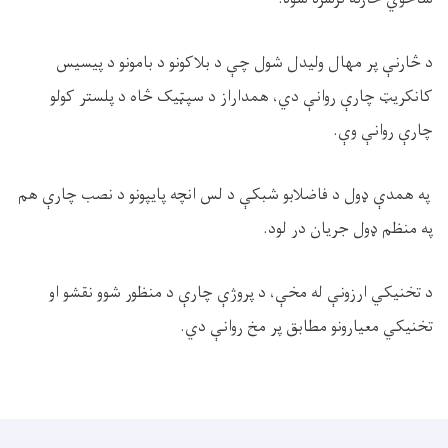
د څارنې پر مهال ولیدل شول چې د بلاکونو د بامونو د پیسیس
کانکریټ چارې روانې دي، همداراز د سپټیک څاه د پلستر کولو
چارې روانې وې.
په همدې ډول د فاضلابو شبکې د لس انچه پایپونو د نصب چارې هم
په منظم ډول جریان در لود.
د تخنیکي ارزونې له مخې، د پروژې چارې د منظور شوو نقشو او
تخنیکي معیارونو مطابق پر مخ روانې دي.