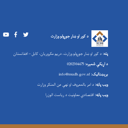
Youtube
Facebook
Twitter
د کور او ښار جوړولو وزارت
پته:
د کور او ښار جوړولو وزارت، دریم مکروریان، کابل – افغانستان
د اړیکې شمېره:
0202304475
برېښنالیک:
nfo@mudh.gov.af
i
ویب پاڼه:
د امر بالمعروف او نهې عن المنکر وزارت
ویب پاڼه:
اقتصادي معاونیت د ریاست الوزرا