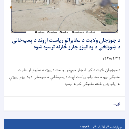
د جوزجان ولایت د مخابراتو ریاست اړوند د پمپ‌خانې
د ښوونځي د ودانیزو چارو څارنه ترسره شوه
۱۴۴۸/۲/
۲۲
د جوزجان ولایت د کور او ښار جوړولو ریاست د پروژو د تطبیق او نظارت
تخنیکي ټیم د مخابراتو ریاست اړوند د پمپ‌خانې د ښوونځي د ودانیزې پروژې
له روانو چارو څخه تخنیکي څارنه ترسره. . .
نور...
چهارشنبه ۱۴۰۵/۵/۱۴ - ۱۵:۵۴