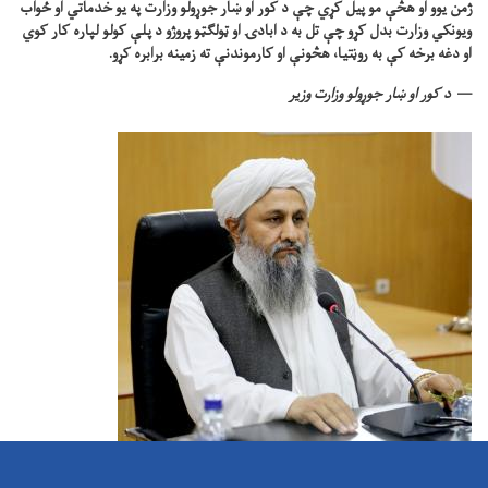
ژمن یوو او هڅې مو پیل کړي چې د کور او ښار جوړولو وزارت په یو خدماتي او ځواب
ویونکي وزارت بدل کړو چې تل به د ابادۍ او ټولګټو پروژو د پلې کولو لپاره کار کوي
او دغه برخه کې به روڼتیا، هڅونې او کارموندنې ته زمینه برابره کړو.
د کور او ښار جوړولو وزارت وزیر