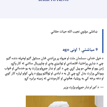
BACK TO NEWS
ښاغلی مولوي نجیب الله حیات حقاني
9 میاشتې ۱ اونی ago
د خپل خدای، مسلمان ملت او هېواد پر وړاندې ځان مسئول ګڼو اوخپله دنده ګڼو
چې د ښاري پراختیا، اقتصادي او ټولنیزې ودې او چاپېریال ساتنې ته کار وکړو.
ژمن یوو او هڅې مو پیل کړي چې د کور او ښار جوړولو وزارت په یو خدماتي او ځواب
ویونکي وزارت بدل کړو چې تل به د ابادۍ او ټولګټو پروژو د پلې کولو لپاره کار کوي
او دغه برخه کې به روڼتیا، هڅونې او کارموندنې ته زمینه برابره کړو.
د کور او ښار جوړولو وزارت وزیر