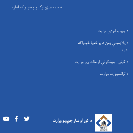
د سيمه‌ييزو ارګانونو خپلواکه اداره
د اوبو او انرژۍ وزارت
د پلازمینې زون د پراختیا خپلواکه
اداره
د کرنې، اوبولګونې او مالدارۍ وزارت
د ترانسپورت وزارت
Youtube
Facebook
Twitter
د کور او ښار جوړولو وزارت