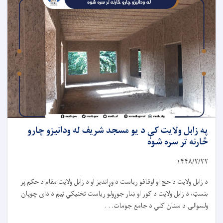
په زابل ولایت کې د یو مسجد شریف له ودانیزو چارو
څارنه تر سره شوه
۱۴۴۸/۲/
۲۲
د زابل ولایت د حج او اوقافو ریاست د وړاندیز او د زابل ولایت مقام د حکم پر
بنسټ، د زابل ولایت د کور او ښار جوړولو ریاست تخنیکي ټیم د دای چوپان
ولسوالۍ د سنان کلي د جامع جومات. . .