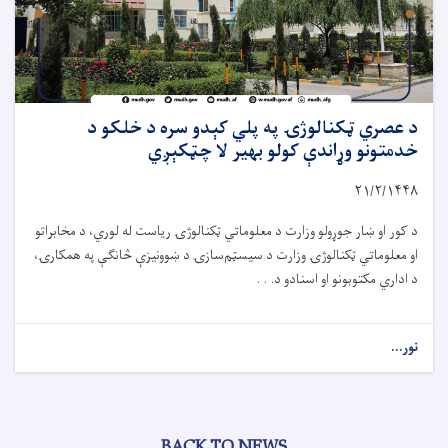
د عصري ټکنالوژۍ په پلي کېدو سره د خلکو د
خدمتونو وړاندې کولو بهیر لا چټکېږي
۲۱/۲/۱۴۴۸
د کور او ښار جوړولو وزارت د معلوماتي ټکنالوژۍ ریاست له لوري، د مخابراتو
او معلوماتي ټکنالوژۍ وزارت د سیسټم‌سازۍ د ښوونیزې څانګې په همکارۍ،
د اداري مکتوبونو او اسنادو د. . .
نور...