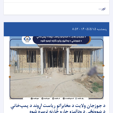
نور...
پنجشنبه ۱۴۰۵/۵/۱۵ - ۸:۵۲
د جوزجان ولایت د مخابراتو ریاست اړوند د پمپ‌خانې
د ښوونځي د ودانیزو چارو څارنه ترسره شوه