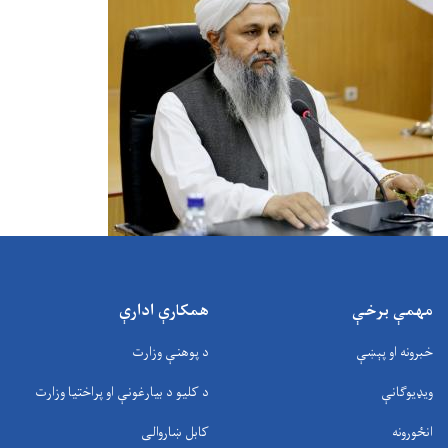
مهمې برخې
همکارې ادارې
خبرونه او پېښې
د پوهنې وزارت
ویډیوګانې
د کلیو د بیارغونې او پراختیا وزارت
انځورونه
کابل ښاروالی