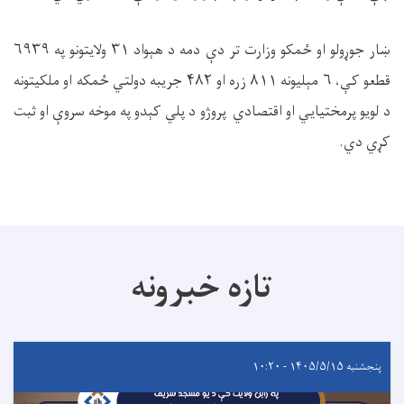
ښار جوړولو او ځمکو وزارت تر دې دمه د هېواد ۳۱ ولایتونو په ۶۹۳۹
قطعو کې، ۶ مېلیونه ۸۱۱ زره او ۴۸۲ جریبه دولتي ځمکه او ملکیتونه
د لویو پرمختیایي او اقتصادي پروژو د پلي کېدو په موخه سروې او ثبت
کړي دي.
تازه خبرونه
پنجشنبه ۱۴۰۵/۵/۱۵ - ۱۰:۲۰