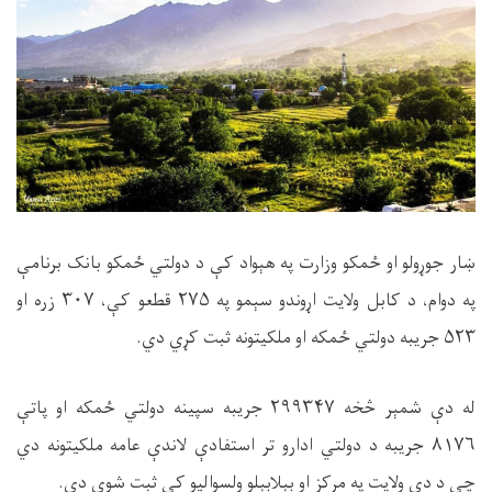
ښار جوړولو او ځمکو وزارت په هېواد کې د دولتي ځمکو بانک برنامې
په دوام، د کابل ولایت اړوندو سېمو په ۲۷۵ قطعو کې، ۳۰۷ زره او
۵۲۳ جریبه دولتي ځمکه او ملکیتونه ثبت کړي دي.
له دې شمېر څخه ۲۹۹۳۴۷ جریبه سپينه دولتي ځمکه او پاتې
۸۱۷۶ جریبه د دولتي ادارو تر استفادې لاندې عامه ملکیتونه دي
چې د دې ولایت په مرکز او بېلابېلو ولسوالیو کې ثبت شوي دي.