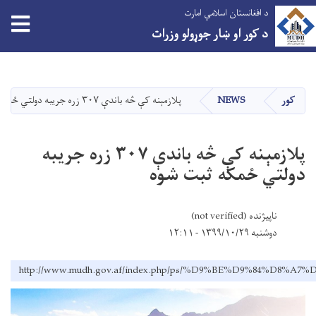
د افغانستان اسلامي امارت
د کور او ښار جوړولو وزرات
اصلي
منځپانګه
دانګل
کور
NEWS
پلازمېنه کې څه باندې ۳۰۷ زره جریبه دولتي ځمکه ثبت شوه
پلازمېنه کې څه باندې ۳۰۷ زره جریبه
دولتي ځمکه ثبت شوه
ناپیژنده (not verified)
دوشنبه ۱۳۹۹/۱۰/۲۹ - ۱۲:۱۱
http://www.mudh.gov.af/index.php/ps/%D9%BE%D9%8