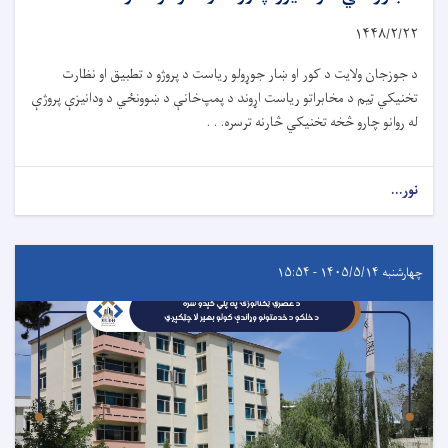
۱۴۴۸/۲/
۲۲
د جوزجان ولایت د کور او ښار جوړولو ریاست د پروژو د تطبیق او نظارت
تخنیکي ټیم د مخابراتو ریاست اړوند د پمپ‌خانې د ښوونځي د ودانیزې پروژې
له روانو چارو څخه تخنیکي څارنه ترسره. . .
نور...
چهارشنبه ۱۴۰۵/۵/۱۴ - ۱۵:۵۴