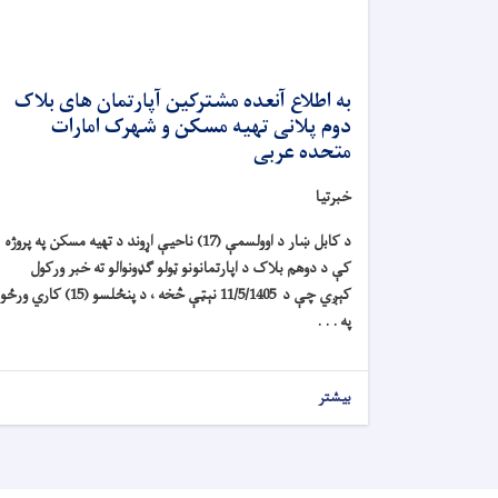
به اطلاع آنعده مشترکین آپارتمان های بلاک
دوم پلانی تهیه مسکن و شهرک امارات
متحده عربی
خبرتیا
د کابل ښار د اوولسمې (17) ناحیې اړوند د تهیه مسکن په پروژه
کې د دوهم بلاک د اپارتمانونو ټولو ګډونوالو ته خبر ورکول
کېږي چې د 11/5/1405 نېټې څخه ، د پنځلسو (15) کاري ورځو
په . . .
بیشتر