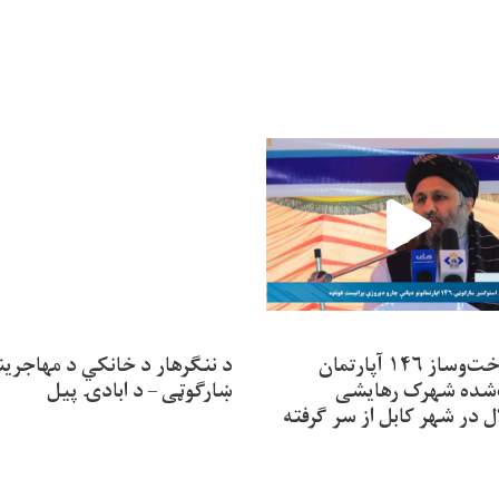
کار ساخت‌وساز ۱۴۶ آپارتمان
د ننګرهار د خانکي د مهاجرین
شده شهرک رهایشی
ښارګوټی – د ابادۍ پیل
ل در شهر کابل از سر گرفته