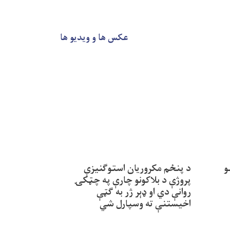
عکس ها و ویدیو ها
و
د پنځم مکروریان استوګنیزې
مسوولان شر
پروژې د بلاکونو چارې په چټکۍ
تجارتی رسول 
روانې دي او ډېر ژر به ګټې
این شرکت در
اخیستنې ته وسپارل شي
خبر می‌دهند