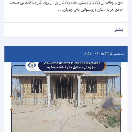
حج و اوقاف آن ولایت و دستور مقام ولایت زابل، از روند کار ساختمانی مسجد
جامع قریه سنان درولسوالی دای چوپان. . .
بیشتر
پنجشنبه ۱۴۰۵/۵/۱۵ - ۸:۵۲