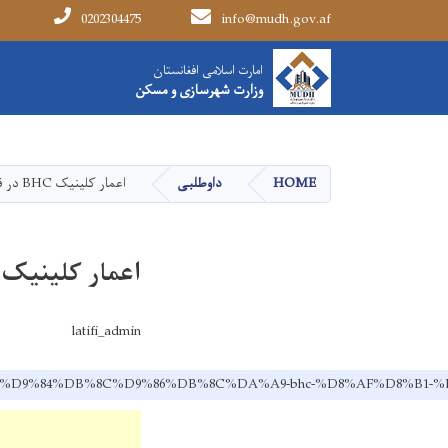
0202304475
info@mudh.gov.af
Main navigation
امارت اسلامی افغانستان
امارت اسلامی افغانستان
وزارت شهرسازی و مسکن
وزارت شهرسازی و مسکن
HOME
داوطلبی
اعمار کلینیک BHC در قریه غرمی ولسوالی سپیره ولایت خوست
اعمار کلینیک BHC در قریه غرمی ولسوالی سپیره ولایت خوس
latifi_admin
1-%DA%A9%D9%84%DB%8C%D9%86%DB%8C%DA%A9-bhc-%D8%AF%