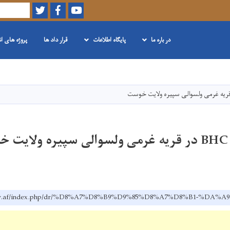
Twitter
Facebook
Youtube
Search
در باره ما
پایگاه اطلاعات
قرار داد ها
پروژه های ا
Skip
to
main
content
ت
h.gov.af/index.php/dr/%D8%A7%D8%B9%D9%85%D8%A7%D8%B