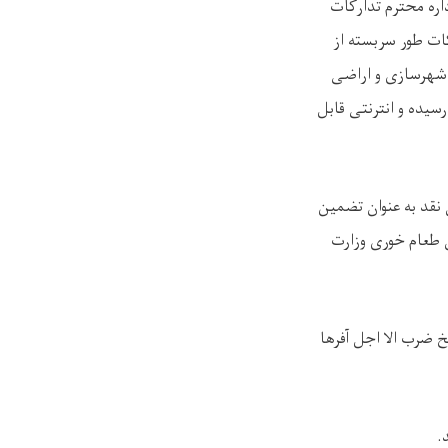
 اداره محترم تدارکات
ات طور سربسته از
۱۴ به ریاست تدارکات وزارت شهرسازی و اراضی
رسیده و انترنتی قابل
انی ) میباشد پول نقد به عنوان تضمین
 ساعت ۰۲:۰۰ بعد از ظهر مورخ ۲۲ سرطان ۱۴۰۰ در صالون طعام خوری وزارت
عتبار افر باشد، یعنی مدت ۱۱۸ روز بعد از تاریخ ضرب الا اجل آفرها
.