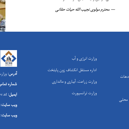
محترم مولوی نجیب الله حیات حقانی
وزارت انرژی و آب
اداره مستقل انکشاف زون پایتخت
آدرس:
وزارت
 دهات
وزارت زراعت، آبیاری و مالداری
شماره تماس
وزارت ترانسپورت
ایمیل:
v.af
ی محلی
ویب سایت:
ویب سایت: