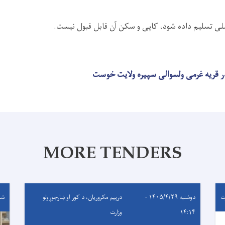
لی تسلیم داده شود، کاپی و سکن آن قابل قبول نیست.
MORE TENDERS
ت
دوشنبه ۱۴۰۵/۴/۲۹ -
درېيم مکروریان، د کور او ښارجوړولو
شنبه ۴/۲۷
۱۴:۱۴
وزارت