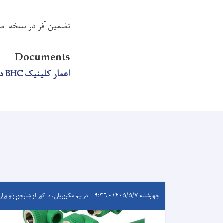
تضمین آفر در نسخه اص
Documents
اعمار کلینیک BHC در قریه غرمی ولسوالی سپیره ولایت خوست
چهارشنبه ۱۴۰۵/۵/۷ - ۹:۳۶
درېيم مکروریان، د کور او ښارجوړولو وزار