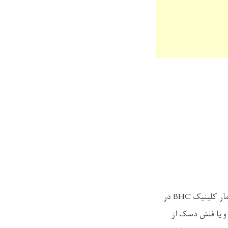
مار کلینیک
BHC
در
 و یا فلش دسک از