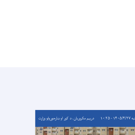
۱۴۰۵/ - ۱۰:۲۵
درېيم مکروریان، د کور او ښارجوړولو وزارت