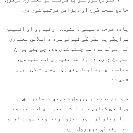
جامع مسجد طرح او ډیزاین ترتیب شوی دی.
یاده طرحه د سیمې د نفوس، اړتیاوو او اقلیمي
شرایطو په نظر کې نیولو سره د اسلامي معمارۍ
له اصولو سره سم چمتو شوې ده، چې پکې پراخ
لمونځ ‌ځای، د اوداسه معیاري اسانتیاوې،
مناسب تهویه او طبیعي رڼا په پام کې نیول
شوې ده.
د جامع مساجدو جوړول د دیني خدماتو د ښه
وړاندې کولو، د عبادت د معیاري اسانتیاوو
برابرولو او د ټولنیزو اړتیاوو د پوره کولو
په برخه کې مهم رول لري.