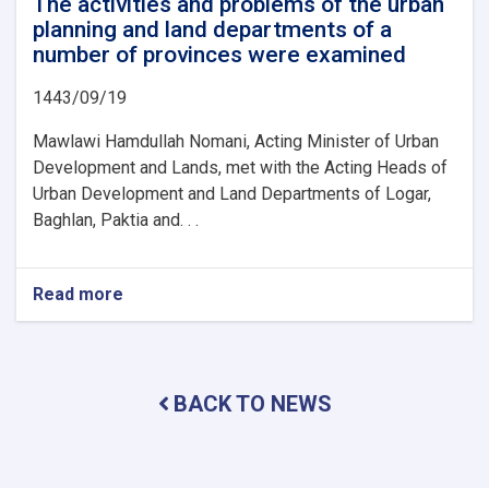
The activities and problems of the urban
planning and land departments of a
number of provinces were examined
1443/09/19
Mawlawi Hamdullah Nomani, Acting Minister of Urban
Development and Lands, met with the Acting Heads of
Urban Development and Land Departments of Logar,
Baghlan, Paktia and. . .
Read more
about
The
activities
and
problems
BACK TO NEWS
of
the
urban
planning