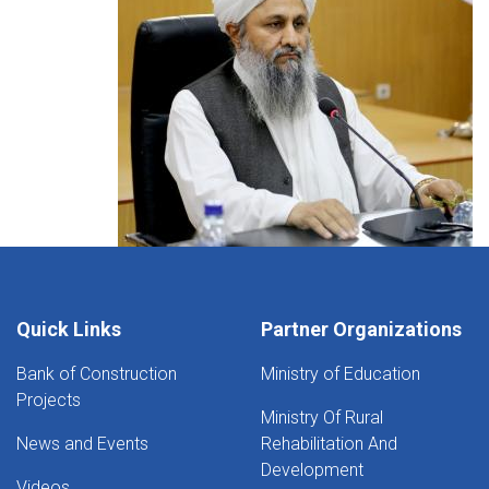
Quick Links
Partner Organizations
Bank of Construction
Ministry of Education
Projects
Ministry Of Rural
News and Events
Rehabilitation And
Development
Videos