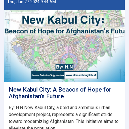
ښار
Thu, Jun 27 2024 9:44 AM
جوړولو
وزارت
لپاره
نوي
سرپرست
وزیر
رسماً
خپله
دنده
پیل
کړه
New Kabul City: A Beacon of Hope for
Afghanistan’s Future
By: H.N New Kabul City, a bold and ambitious urban
development project, represents a significant stride
toward modernizing Afghanistan. This initiative aims to
alleviate the population. . .