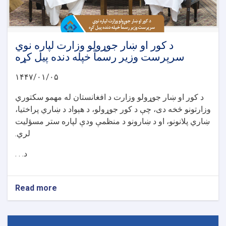
د کور او ښار جوړولو وزارت لپاره نوي
سرپرست وزیر رسماً خپله دنده پیل کړه
۱۴۴۷/۰۱/۰۵
د کور او ښار جوړولو وزارت د افغانستان له مهمو سکتوري
وزارتونو څخه دی، چې د کور جوړولو، د هېواد د ښاري پراختیا،
ښاري پلانونو، او د ښارونو د منظمې ودې لپاره ستر مسؤلیت
لري.
د. . .
Read more
about
د
کور
او