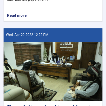
Read more
about
New
Kabul
City:
A
Wed, Apr 20 2022 12:22 PM
Beacon
of
Hope
for
Afghanistan’s
Future