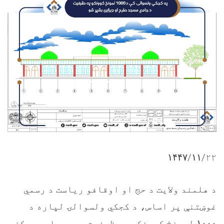
۱۴۴۷/۱۱/
۲۲
د هلمند ولایت د حج او اوقافو ریاست د رسمي
غوښتنې پر اساس، د کجکي ولسوالۍ لپاره د
لمونځ کوونکو په ظرفیت یو معیاري مرکزي
۱۰۰۰