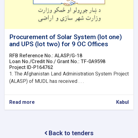
Procurement of Solar System (lot one)
and UPS (lot two) for 9 OC Offices
RFB Reference No.: ALASP/G-18
Loan No./Credit No./ Grant No.: TF-0A9598
Project ID-P164762
1. The Afghanistan Land Administration System Project
(ALASP) of MUDL has received . . .
Read more
about
Kabul
Procurement
of
Solar
System
Back to tenders
(lot