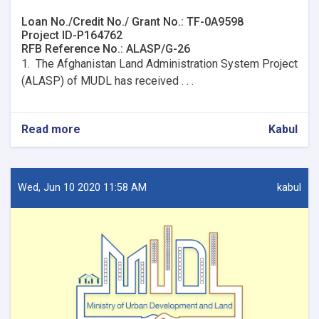
Loan No./Credit No./ Grant No.: TF-0A9598
Project ID-P164762
RFB Reference No.: ALASP/G-26
1. The Afghanistan Land Administration System Project
(ALASP) of MUDL has received . . .
Read more
about
Kabul
Procurement
of
firewalls
and
Wed, Jun 10 2020 11:58 AM
kabul
installation
for
9
OC
Offices