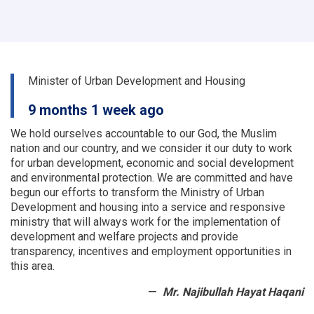
one)
and
UPS
(lot
two)
for
Minister of Urban Development and Housing
9
OC
9 months 1 week ago
Offices
We hold ourselves accountable to our God, the Muslim
nation and our country, and we consider it our duty to work
for urban development, economic and social development
and environmental protection.
We are committed and have
begun our efforts to transform the Ministry of Urban
Development and housing into a service and responsive
ministry that will always work for the implementation of
development and welfare projects and provide
transparency, incentives and employment opportunities in
this area.
Mr. Najibullah Hayat Haqani