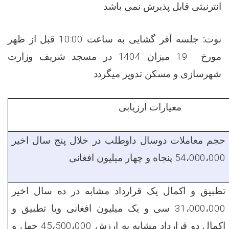
انترنیتی قابل پذیرش نمی باشد.
قبل از ظهر
10:00
جلسه آفر گشایی به ساعت
نوت:
مسجد شریف وزارت
میزان 1404 در
19
مورخ
شهرسازی و
مسکن
تدویر میگردد.
معیارات ارزیابی
حجم معاملات دوسال داوطلب در خلال پنج سال اخیر
54،000،000 پنجاه و چهار میلیون افغانی
تطبیق و اکمال یک قرارداد مشابه در ده سال اخیر
31،000،000 سی و یک میلیون افغانی ویا تطبیق و
اکمال دو قرارداد مشابه به ارزش 45،500،000 چهل و