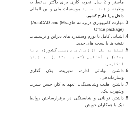
ماستر و 2 سال تجربه کاری برای داکتر
مر
تبط به
وظیفه از
ادارات یا
موسسات ملی و بین المللی
داخل و یا خارج کشور.
مهارت کامپیوتری دربرنامه های
(AutoCAD and (Ms.
Office package)
آشنایی کامل با نورم وستندرد های دیزاین و ترسیمات
نقشه ها با نسخه های جدید.
تسلط به یکی از زبان های رسمی
کشور
(دری یا
پشتو) و آشنایی (تحریر وتکلم) به زبان
انگلیسی.
داشتن توانائی اداره، مدیریت، پلان گذاری
وسازماندهی.
داشتن اهلیت وشایستگی، تعهد به کار، حسن سیرت
وشهرت نیک.
داشتن توانائی و شایستگی در برقرارساختن روابط
نیک با همکاران خویش