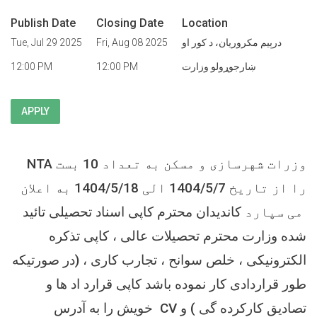
Publish Date
Closing Date
Location
درېيم مکروریان، د کور او
Fri, Aug 08 2025
Tue, Jul 29 2025
ښارجوړولو وزارت
12:00 PM
12:00 PM
APPLY
وزرات شهرسازی و مسکن به تعداد 10 بست
NTA
را از تاریخ 1404/5/7 الی 1404/5/18 به اعلان
می سپارد
کاندیدان محترم کاپی اسناد تحصیلی تائید
شده وزارت محترم تحصیلات عالی ، کاپی تذکره
الکترونیکی ، خلص سوانح ، تجارب کاری ، (در صورتیکه
طور قراردادی کار نموده باشد کاپی قرارد اد ها و
تصادیق کارکرده گی ) و
CV
خویش را به آدرس