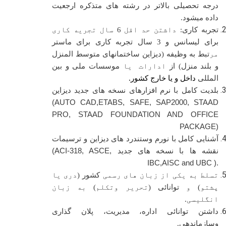
درجه تحصیلی بالاتر در رشته های متذکره ارجعیت
داده میشود.
تجربه کاری:
داشتن حد اقل
6
سال تجریه کاری
برای لیسانس و 3 سال تجربه کاری برای ماستر
مر
تبط به وظیفه (دیزاین ساختمانهای متوسط المنزل
و بلند منزل) از
ادارات یا
موسسات ملی و بین
المللی
داخل و یا خارج کشور.
بلدیت کامل با نرم افزارهای نسخه های جدید دیزاین
(AUTO CAD,ETABS,
SAFE
, SAP2000, STAAD
PRO, STAAD FOUNDATION AND OFFICE
PACKAGE)
آشنایی کامل با نورم وستندرد های دیزاین و ترسیمات
نقشه ها با نسخه های جدید
(ACI-318, ASCE,
IBC,AISC and UBC ).
تسلط به یکی از زبان های رسمی
کشور
(دری یا
پشتو) و
توانائی
(تحریر وتکلم) به زبان
انگلیسی.
داشتن توانائی اداره، مدیریت، پلان گذاری
وسازماندهی.