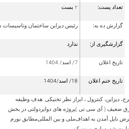
تعداد پست:
۲
بست
گزارش ده به:
ر
ئیس
دیزاین ساختمان وتاسیسات س
گزارش­گیری از:
ندارد
تاریخ اعلان
7/ اسد/ 1404
تاریخ ختم اعلان
18/ اسد/1404
ح، دیزاین، کنترول ، ابراز نظر تخنیکی
:
هدف وظیفه
ق ضعیف ( آی سی تی )
پروژه های دوایردولتی در بخش
ض نایل آمدن به اهداف
ملی و بین المللی
مطابق نورم
ارت شهرسازی و مسکن