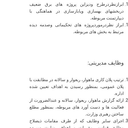
ابرازنظردرطرح ودیزاین پروژه های برق ضعیف
دربخشهای بهسازی ویابازسازی در هماهنگی با
دیپارتمنت مربوطه.
ابراز نظردرموردپروژه های تحکیماتی وصدمه دیده
مرتبط به بخش های مربوطه.
وظایف مدیریتی:
ترتیب پلان کاری ماهوار، ربعوار و سالانه در مطابقت با
پلان عمومی، بمنظور رسیدن به اهداف تعیین شده
اداره
.
ارائه گزارش ماهوار، ربعوار، سالانه و عندالضرورت از
فعالیت ها و دست آورد های مربوطه، بمنظور مطلع
ساختن رهبری وزارت.
اجرای سایر وظایف که از طرف مقامات ذیصلاح
مطابق قوانین، مقررات و اهداف وزارت سپرده