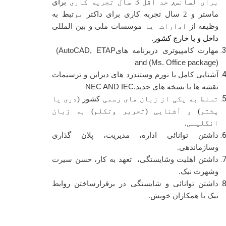
برای لسانس
٫
حد اقل
3
سال تجریه کاری
برای
ماستر و 2 سال تجربه کاری برای داکتر
مر
تبط به
وظیفه از
ادارات یا
موسسات ملی و بین المللی
داخل و یا خارج کشور.
مهارت کامپیوتری دربرنامه های
(AutoCAD, ETAP
and (Ms. Office package)
آشنایی کامل با نورم وستندرد های دیزاین و ترسیمات
نقشه ها با نسخه های جدید.
NEC AND IEC
تسلط به یکی از زبان های رسمی
کشور
(دری یا
پشتو) و آشنایی (تحریر وتکلم) به زبان
انگلیسی.
داشتن توانائی اداره، مدیریت، پلان گذاری
وسازماندهی.
داشتن اهلیت وشایستگی، تعهد به کار، حسن سیرت
وشهرت نیک.
داشتن توانائی و شایستگی در برقرارساختن روابط
نیک با همکاران خویش.