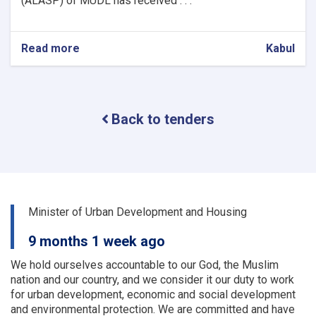
(ALASP) of MUDL has received . . .
Read more
about
Kabul
Procurement
of
Solar
System
Back to tenders
(lot
one)
and
UPS
(lot
two)
for
Minister of Urban Development and Housing
9
OC
9 months 1 week ago
Offices
We hold ourselves accountable to our God, the Muslim
nation and our country, and we consider it our duty to work
for urban development, economic and social development
and environmental protection.
We are committed and have