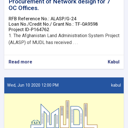
Procurement of Network design for 7
OC Offices.
RFB Reference No.: ALASP/G-24
Loan No./Credit No./ Grant No.: TF-0A9598
Project ID-P164762
1. The Afghanistan Land Administration System Project
(ALASP) of MUDL has received . . .
Read more
about
Kabul
Procurement
of
Network
design
Wed, Jun 10 2020 12:00 PM
kabul
for
7
OC
Offices.