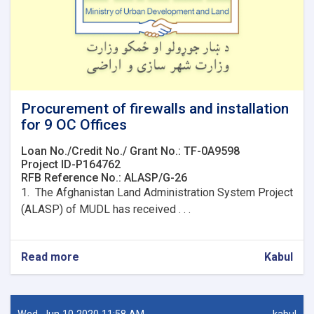
Procurement of firewalls and installation
for 9 OC Offices
Loan No./Credit No./ Grant No.: TF-0A9598
Project ID-P164762
RFB Reference No.: ALASP/G-26
1. The Afghanistan Land Administration System Project
(ALASP) of MUDL has received . . .
Read more
about
Kabul
Procurement
of
firewalls
and