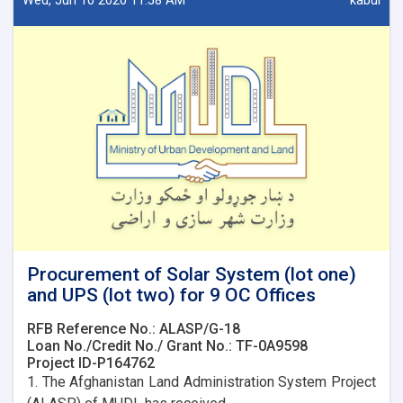
Wed, Jun 10 2020 11:58 AM
kabul
installation
for
9
OC
Offices
Procurement of Solar System (lot one)
and UPS (lot two) for 9 OC Offices
RFB Reference No.: ALASP/G-18
Loan No./Credit No./ Grant No.: TF-0A9598
Project ID-P164762
1. The Afghanistan Land Administration System Project